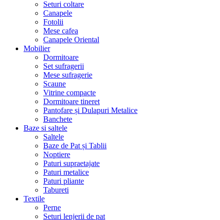
Seturi coltare
Canapele
Fotolii
Mese cafea
Canapele Oriental
Mobilier
Dormitoare
Set sufragerii
Mese sufragerie
Scaune
Vitrine compacte
Dormitoare tineret
Pantofare și Dulapuri Metalice
Banchete
Baze si saltele
Saltele
Baze de Pat și Tablii
Noptiere
Paturi supraetajate
Paturi metalice
Paturi pliante
Tabureti
Textile
Perne
Seturi lenjerii de pat