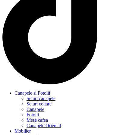
Canapele si Fotolii
Seturi canapele
Seturi coltare
Canapele
Fotolii
Mese cafea
Canapele Oriental
Mobilier