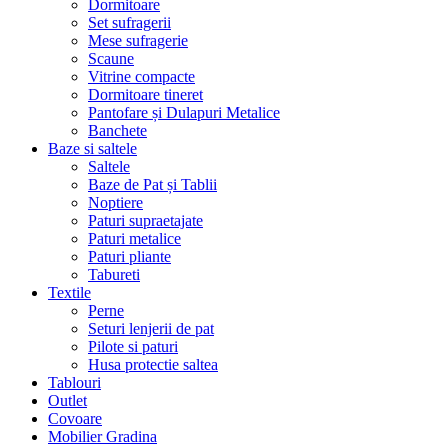
Dormitoare
Set sufragerii
Mese sufragerie
Scaune
Vitrine compacte
Dormitoare tineret
Pantofare și Dulapuri Metalice
Banchete
Baze si saltele
Saltele
Baze de Pat și Tablii
Noptiere
Paturi supraetajate
Paturi metalice
Paturi pliante
Tabureti
Textile
Perne
Seturi lenjerii de pat
Pilote si paturi
Husa protectie saltea
Tablouri
Outlet
Covoare
Mobilier Gradina