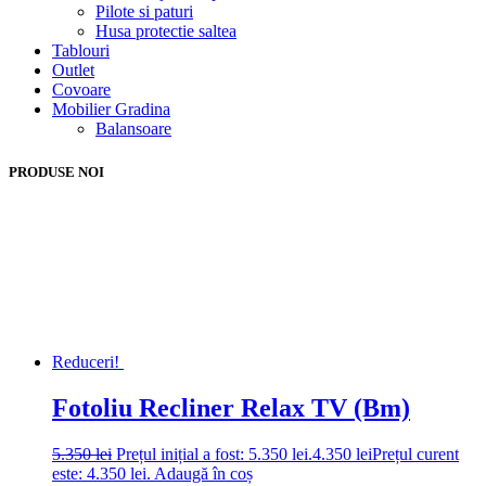
Pilote si paturi
Husa protectie saltea
Tablouri
Outlet
Covoare
Mobilier Gradina
Balansoare
PRODUSE NOI
Reduceri!
Fotoliu Recliner Relax TV (Bm)
5.350
lei
Prețul inițial a fost: 5.350 lei.
4.350
lei
Prețul curent
este: 4.350 lei.
Adaugă în coș