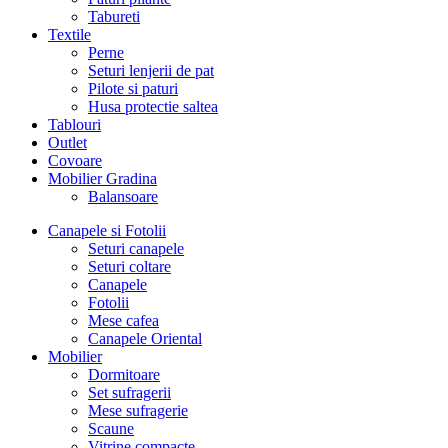
Tabureti
Textile
Perne
Seturi lenjerii de pat
Pilote si paturi
Husa protectie saltea
Tablouri
Outlet
Covoare
Mobilier Gradina
Balansoare
Canapele si Fotolii
Seturi canapele
Seturi coltare
Canapele
Fotolii
Mese cafea
Canapele Oriental
Mobilier
Dormitoare
Set sufragerii
Mese sufragerie
Scaune
Vitrine compacte