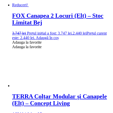
Reduceri!
FOX Canapea 2 Locuri (Elt) – Stoc
Limitat Bej
3.747
lei
Prețul inițial a fost: 3.747 lei.
2.440
lei
Prețul curent
este: 2.440 lei.
Adaugă în coș
Adauga la favorite
Adauga la favorite
TERRA Colțar Modular și Canapele
(Elt) – Concept Living