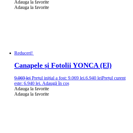
Adauga la favorite
Adauga la favorite
Reduceri!
Canapele și Fotolii YONCA (El)
9.069
lei
Prețul inițial a fost: 9.069 lei.
6.940
lei
Prețul curent
este: 6.940 lei.
Adaugă în coș
Adauga la favorite
Adauga la favorite