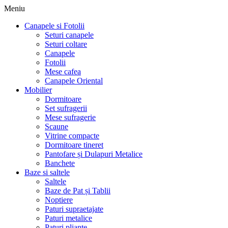
Meniu
Canapele si Fotolii
Seturi canapele
Seturi coltare
Canapele
Fotolii
Mese cafea
Canapele Oriental
Mobilier
Dormitoare
Set sufragerii
Mese sufragerie
Scaune
Vitrine compacte
Dormitoare tineret
Pantofare și Dulapuri Metalice
Banchete
Baze si saltele
Saltele
Baze de Pat și Tablii
Noptiere
Paturi supraetajate
Paturi metalice
Paturi pliante