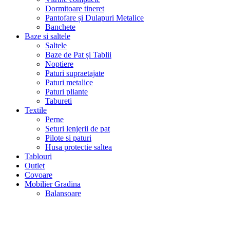
Dormitoare tineret
Pantofare și Dulapuri Metalice
Banchete
Baze si saltele
Saltele
Baze de Pat și Tablii
Noptiere
Paturi supraetajate
Paturi metalice
Paturi pliante
Tabureti
Textile
Perne
Seturi lenjerii de pat
Pilote si paturi
Husa protectie saltea
Tablouri
Outlet
Covoare
Mobilier Gradina
Balansoare