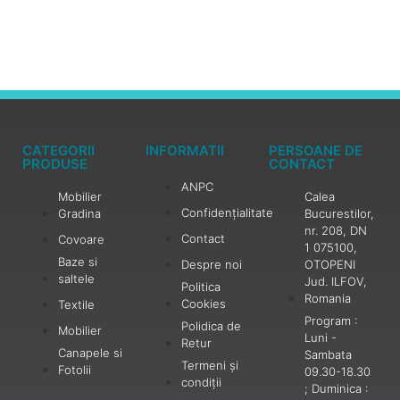
CATEGORII
INFORMATII
PERSOANE DE
PRODUSE
CONTACT
ANPC
Mobilier
Calea
Confidențialitate
Gradina
Bucurestilor,
nr. 208, DN
Contact
Covoare
1 075100,
Baze si
Despre noi
OTOPENI
saltele
Jud. ILFOV,
Politica
Romania
Cookies
Textile
Program :
Polidica de
Mobilier
Luni -
Retur
Canapele si
Sambata
Termeni și
Fotolii
09.30-18.30
condiții
; Duminica :