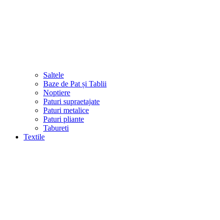
Saltele
Baze de Pat și Tablii
Noptiere
Paturi supraetajate
Paturi metalice
Paturi pliante
Tabureti
Textile