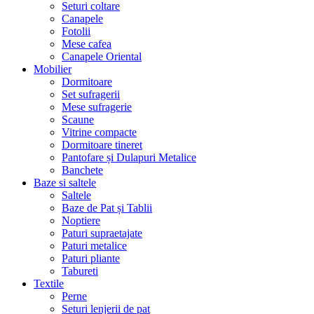
Seturi coltare
Canapele
Fotolii
Mese cafea
Canapele Oriental
Mobilier
Dormitoare
Set sufragerii
Mese sufragerie
Scaune
Vitrine compacte
Dormitoare tineret
Pantofare și Dulapuri Metalice
Banchete
Baze si saltele
Saltele
Baze de Pat și Tablii
Noptiere
Paturi supraetajate
Paturi metalice
Paturi pliante
Tabureti
Textile
Perne
Seturi lenjerii de pat