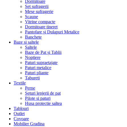
Dormitoare
Set sufragerii
Mese sufragerie
Scaune
Vitrine compacte
Dormitoare tineret
Pantofare și Dulapuri Metalice
Banchete
Baze si saltele
Saltele
Baze de Pat și Tablii
Noptiere
Paturi supraetajate
Paturi metalice
Paturi pliante
Tabureti
Textile
Perne
Seturi lenjerii de pat
Pilote si paturi
Husa protectie saltea
Tablouri
Outlet
Covoare
Mobilier Gradina