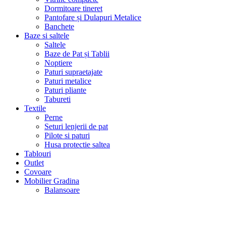
Dormitoare tineret
Pantofare și Dulapuri Metalice
Banchete
Baze si saltele
Saltele
Baze de Pat și Tablii
Noptiere
Paturi supraetajate
Paturi metalice
Paturi pliante
Tabureti
Textile
Perne
Seturi lenjerii de pat
Pilote si paturi
Husa protectie saltea
Tablouri
Outlet
Covoare
Mobilier Gradina
Balansoare