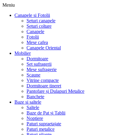
Meniu
Canapele si Fotolii
Seturi canapele
Seturi coltare
Canapele
Fotolii
Mese cafea
Canapele Oriental
Mobilier
Dormitoare
Set sufragerii
Mese sufragerie
Scaune
Vitrine compacte
Dormitoare tineret
Pantofare și Dulapuri Metalice
Banchete
Baze si saltele
Saltele
Baze de Pat și Tablii
Noptiere
Paturi supraetajate
Paturi metalice
Paturi pliante