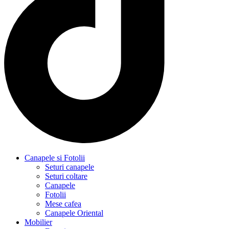
Canapele si Fotolii
Seturi canapele
Seturi coltare
Canapele
Fotolii
Mese cafea
Canapele Oriental
Mobilier