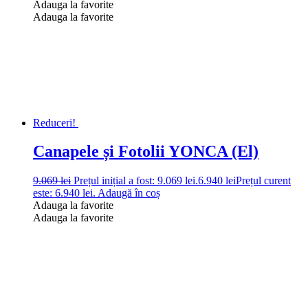
Adauga la favorite
Adauga la favorite
Reduceri!
Canapele și Fotolii YONCA (El)
9.069
lei
Prețul inițial a fost: 9.069 lei.
6.940
lei
Prețul curent
este: 6.940 lei.
Adaugă în coș
Adauga la favorite
Adauga la favorite