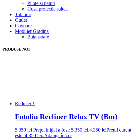
Pilote si paturi
Husa protectie saltea
Tablouri
Outlet
Covoare
Mobilier Gradina
Balansoare
PRODUSE NOI
Reduceri!
Fotoliu Recliner Relax TV (Bm)
5.350
lei
Prețul inițial a fost: 5.350 lei.
4.350
lei
Prețul curent
este: 4.350 lei.
Adaugă în coș