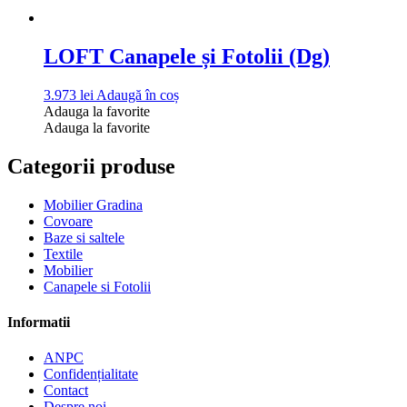
LOFT Canapele și Fotolii (Dg)
3.973
lei
Adaugă în coș
Adauga la favorite
Adauga la favorite
Categorii produse
Mobilier Gradina
Covoare
Baze si saltele
Textile
Mobilier
Canapele si Fotolii
Informatii
ANPC
Confidențialitate
Contact
Despre noi