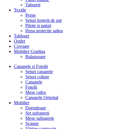
Tabureti
Textile
Perne
Seturi lenjerii de pat
Pilote si paturi
Husa protectie saltea
Tablouri
Outlet
Covoare
Mobilier Gradina
Balansoare
Canapele si Fotolii
Seturi canapele
Seturi coltare
Canapele
Fotolii
Mese cafea
Canapele Oriental
Mobilier
Dormitoare
Set sufragerii
Mese sufragerie
Scaune
Vitrine compacte