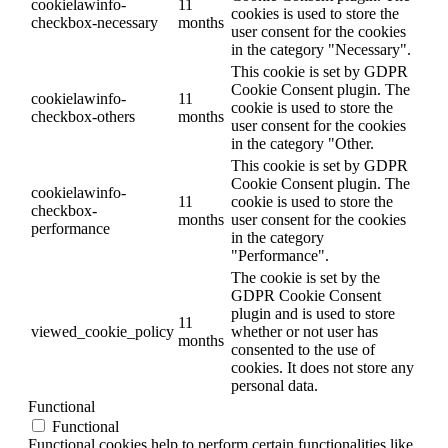
cookielawinfo-
11
cookies is used to store the
checkbox-necessary
months
user consent for the cookies
in the category "Necessary".
This cookie is set by GDPR
Cookie Consent plugin. The
cookielawinfo-
11
cookie is used to store the
checkbox-others
months
user consent for the cookies
in the category "Other.
This cookie is set by GDPR
Cookie Consent plugin. The
cookielawinfo-
11
cookie is used to store the
checkbox-
months
user consent for the cookies
performance
in the category
"Performance".
The cookie is set by the
GDPR Cookie Consent
plugin and is used to store
11
viewed_cookie_policy
whether or not user has
months
consented to the use of
cookies. It does not store any
personal data.
Functional
Functional
Functional cookies help to perform certain functionalities like