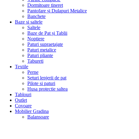
Dormitoare tineret
Pantofare și Dulapuri Metalice
Banchete
Baze si saltele
Saltele
Baze de Pat și Tablii
Noptiere
Paturi supraetajate
Paturi metalice
Paturi pliante
Tabureti
Textile
Perne
Seturi lenjerii de pat
Pilote si paturi
Husa protectie saltea
Tablouri
Outlet
Covoare
Mobilier Gradina
Balansoare