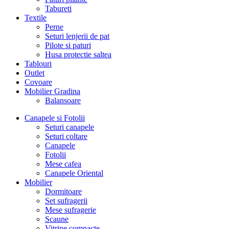
Tabureti
Textile
Perne
Seturi lenjerii de pat
Pilote si paturi
Husa protectie saltea
Tablouri
Outlet
Covoare
Mobilier Gradina
Balansoare
Canapele si Fotolii
Seturi canapele
Seturi coltare
Canapele
Fotolii
Mese cafea
Canapele Oriental
Mobilier
Dormitoare
Set sufragerii
Mese sufragerie
Scaune
Vitrine compacte