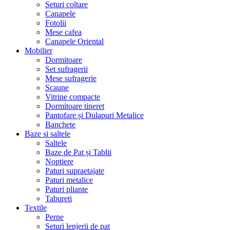
Seturi coltare
Canapele
Fotolii
Mese cafea
Canapele Oriental
Mobilier
Dormitoare
Set sufragerii
Mese sufragerie
Scaune
Vitrine compacte
Dormitoare tineret
Pantofare și Dulapuri Metalice
Banchete
Baze si saltele
Saltele
Baze de Pat și Tablii
Noptiere
Paturi supraetajate
Paturi metalice
Paturi pliante
Tabureti
Textile
Perne
Seturi lenjerii de pat