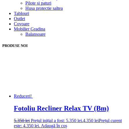
Pilote si paturi
Husa protectie saltea
Tablouri
Outlet
Covoare
Mobilier Gradina
Balansoare
PRODUSE NOI
Reduceri!
Fotoliu Recliner Relax TV (Bm)
5.350
lei
Prețul inițial a fost: 5.350 lei.
4.350
lei
Prețul curent
este: 4.350 lei.
Adaugă în coș