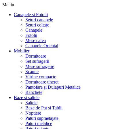
Meniu
Canapele si Fotolii
Seturi canapele
Seturi coltare
Canapele
Fotolii
Mese cafea
Canapele Oriental
Mobilier
Dormitoare
Set sufragerii
Mese sufragerie
Scaune
Vitrine compacte
Dormitoare tineret
Pantofare și Dulapuri Metalice
Banchete
Baze si saltele
Saltele
Baze de Pat și Tablii
Noptiere
Paturi supraetajate
Paturi metalice
Paturi pliante