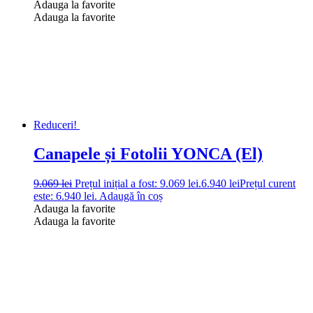
Adauga la favorite
Adauga la favorite
Reduceri!
Canapele și Fotolii YONCA (El)
9.069
lei
Prețul inițial a fost: 9.069 lei.
6.940
lei
Prețul curent
este: 6.940 lei.
Adaugă în coș
Adauga la favorite
Adauga la favorite