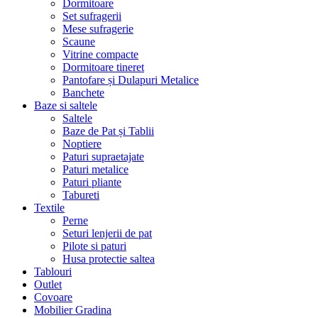
Dormitoare
Set sufragerii
Mese sufragerie
Scaune
Vitrine compacte
Dormitoare tineret
Pantofare și Dulapuri Metalice
Banchete
Baze si saltele
Saltele
Baze de Pat și Tablii
Noptiere
Paturi supraetajate
Paturi metalice
Paturi pliante
Tabureti
Textile
Perne
Seturi lenjerii de pat
Pilote si paturi
Husa protectie saltea
Tablouri
Outlet
Covoare
Mobilier Gradina