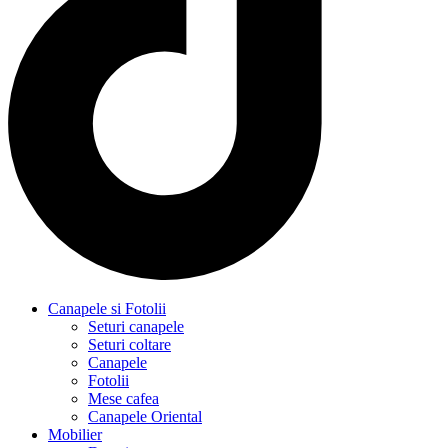
Canapele si Fotolii
Seturi canapele
Seturi coltare
Canapele
Fotolii
Mese cafea
Canapele Oriental
Mobilier