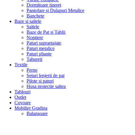
Dormitoare tineret
Pantofare și Dulapuri Metalice
Banchete
Baze si saltele
Saltele
Baze de Pat și Tablii
Noptiere
Paturi supraetajate
Paturi metalice
Paturi pliante
Tabureti
Textile
Perne
Seturi lenjerii de pat
Pilote si paturi
Husa protectie saltea
Tablouri
Outlet
Covoare
Mobilier Gradina
Balansoare