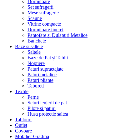
Dormitoare
Set sufragerii
Mese sufragerie
Scaune
Vitrine compacte
Dormitoare tineret
Pantofare și Dulapuri Metalice
Banchete
Baze si saltele
Saltele
Baze de Pat și Tablii
Noptiere
Paturi supraetajate
Paturi metalice
Paturi pliante
Tabureti
Textile
Perne
Seturi lenjerii de pat
Pilote si paturi
Husa protectie saltea
Tablouri
Outlet
Covoare
Mobilier Gradina