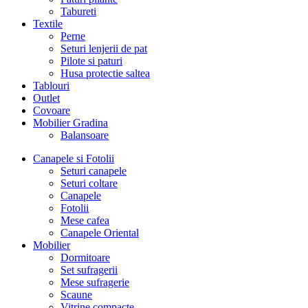
Tabureti
Textile
Perne
Seturi lenjerii de pat
Pilote si paturi
Husa protectie saltea
Tablouri
Outlet
Covoare
Mobilier Gradina
Balansoare
Canapele si Fotolii
Seturi canapele
Seturi coltare
Canapele
Fotolii
Mese cafea
Canapele Oriental
Mobilier
Dormitoare
Set sufragerii
Mese sufragerie
Scaune
Vitrine compacte