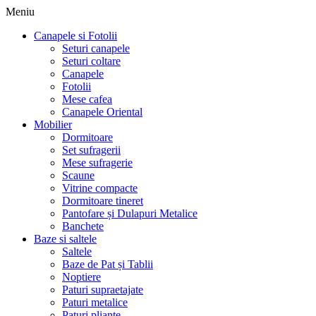
Meniu
Canapele si Fotolii
Seturi canapele
Seturi coltare
Canapele
Fotolii
Mese cafea
Canapele Oriental
Mobilier
Dormitoare
Set sufragerii
Mese sufragerie
Scaune
Vitrine compacte
Dormitoare tineret
Pantofare și Dulapuri Metalice
Banchete
Baze si saltele
Saltele
Baze de Pat și Tablii
Noptiere
Paturi supraetajate
Paturi metalice
Paturi pliante