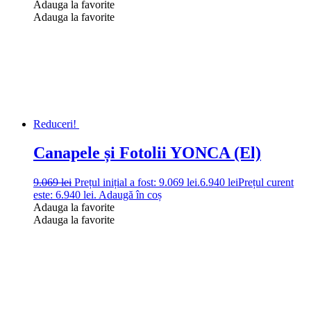
Adauga la favorite
Adauga la favorite
Reduceri!
Canapele și Fotolii YONCA (El)
9.069
lei
Prețul inițial a fost: 9.069 lei.
6.940
lei
Prețul curent
este: 6.940 lei.
Adaugă în coș
Adauga la favorite
Adauga la favorite