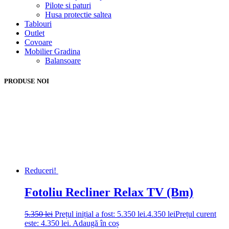
Pilote si paturi
Husa protectie saltea
Tablouri
Outlet
Covoare
Mobilier Gradina
Balansoare
PRODUSE NOI
Reduceri!
Fotoliu Recliner Relax TV (Bm)
5.350
lei
Prețul inițial a fost: 5.350 lei.
4.350
lei
Prețul curent
este: 4.350 lei.
Adaugă în coș