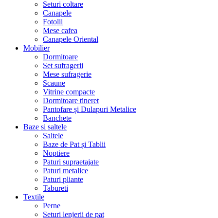
Seturi coltare
Canapele
Fotolii
Mese cafea
Canapele Oriental
Mobilier
Dormitoare
Set sufragerii
Mese sufragerie
Scaune
Vitrine compacte
Dormitoare tineret
Pantofare și Dulapuri Metalice
Banchete
Baze si saltele
Saltele
Baze de Pat și Tablii
Noptiere
Paturi supraetajate
Paturi metalice
Paturi pliante
Tabureti
Textile
Perne
Seturi lenjerii de pat