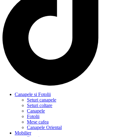
Canapele si Fotolii
Seturi canapele
Seturi coltare
Canapele
Fotolii
Mese cafea
Canapele Oriental
Mobilier