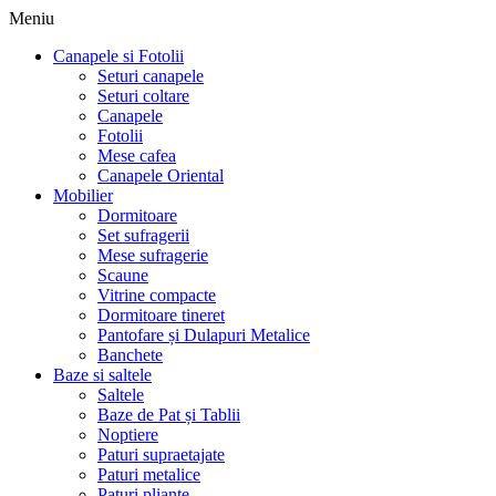
Meniu
Canapele si Fotolii
Seturi canapele
Seturi coltare
Canapele
Fotolii
Mese cafea
Canapele Oriental
Mobilier
Dormitoare
Set sufragerii
Mese sufragerie
Scaune
Vitrine compacte
Dormitoare tineret
Pantofare și Dulapuri Metalice
Banchete
Baze si saltele
Saltele
Baze de Pat și Tablii
Noptiere
Paturi supraetajate
Paturi metalice
Paturi pliante