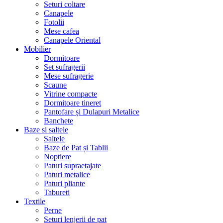
Seturi coltare
Canapele
Fotolii
Mese cafea
Canapele Oriental
Mobilier
Dormitoare
Set sufragerii
Mese sufragerie
Scaune
Vitrine compacte
Dormitoare tineret
Pantofare și Dulapuri Metalice
Banchete
Baze si saltele
Saltele
Baze de Pat și Tablii
Noptiere
Paturi supraetajate
Paturi metalice
Paturi pliante
Tabureti
Textile
Perne
Seturi lenjerii de pat