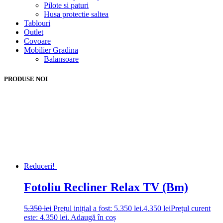
Pilote si paturi
Husa protectie saltea
Tablouri
Outlet
Covoare
Mobilier Gradina
Balansoare
PRODUSE NOI
Reduceri!
Fotoliu Recliner Relax TV (Bm)
5.350
lei
Prețul inițial a fost: 5.350 lei.
4.350
lei
Prețul curent
este: 4.350 lei.
Adaugă în coș