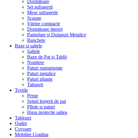
Dormitoare
Set sufragerii
Mese sufragerie
Scaune
Vitrine compacte
Dormitoare tineret
Pantofare și Dulapuri Metalice
Banchete
Baze si saltele
Saltele
Baze de Pat și Tablii
Noptiere
Paturi supraetajate
Paturi metalice
Paturi pliante
Tabureti
Textile
Perne
Seturi lenjerii de pat
Pilote si paturi
Husa protectie saltea
Tablouri
Outlet
Covoare
Mobilier Gradina