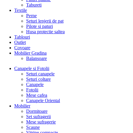
Tabureti
Textile
Perne
Seturi lenjerii de pat
Pilote si paturi
Husa protectie saltea
Tablouri
Outlet
Covoare
Mobilier Gradina
Balansoare
Canapele si Fotolii
Seturi canapele
Seturi coltare
Canapele
Fotolii
Mese cafea
Canapele Oriental
Mobilier
Dormitoare
Set sufragerii
Mese sufragerie
Scaune
Vitrine compacte