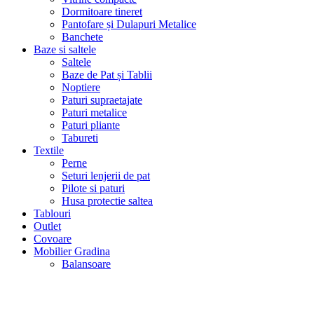
Dormitoare tineret
Pantofare și Dulapuri Metalice
Banchete
Baze si saltele
Saltele
Baze de Pat și Tablii
Noptiere
Paturi supraetajate
Paturi metalice
Paturi pliante
Tabureti
Textile
Perne
Seturi lenjerii de pat
Pilote si paturi
Husa protectie saltea
Tablouri
Outlet
Covoare
Mobilier Gradina
Balansoare