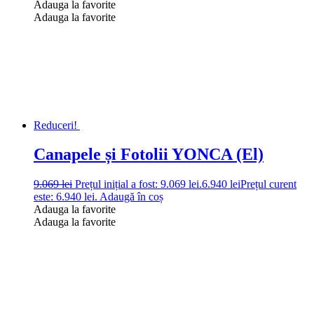
Adauga la favorite
Adauga la favorite
Reduceri!
Canapele și Fotolii YONCA (El)
9.069
lei
Prețul inițial a fost: 9.069 lei.
6.940
lei
Prețul curent
este: 6.940 lei.
Adaugă în coș
Adauga la favorite
Adauga la favorite