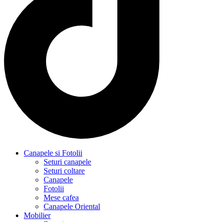
Canapele si Fotolii
Seturi canapele
Seturi coltare
Canapele
Fotolii
Mese cafea
Canapele Oriental
Mobilier