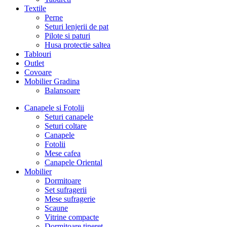
Textile
Perne
Seturi lenjerii de pat
Pilote si paturi
Husa protectie saltea
Tablouri
Outlet
Covoare
Mobilier Gradina
Balansoare
Canapele si Fotolii
Seturi canapele
Seturi coltare
Canapele
Fotolii
Mese cafea
Canapele Oriental
Mobilier
Dormitoare
Set sufragerii
Mese sufragerie
Scaune
Vitrine compacte
Dormitoare tineret