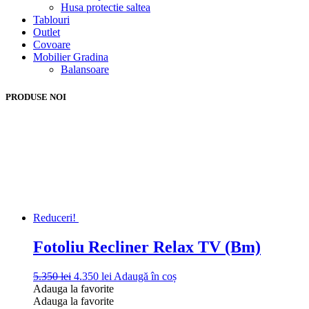
Husa protectie saltea
Tablouri
Outlet
Covoare
Mobilier Gradina
Balansoare
PRODUSE NOI
Reduceri!
Fotoliu Recliner Relax TV (Bm)
Prețul
Prețul
5.350
lei
4.350
lei
Adaugă în coș
inițial
curent
Adauga la favorite
a
este:
Adauga la favorite