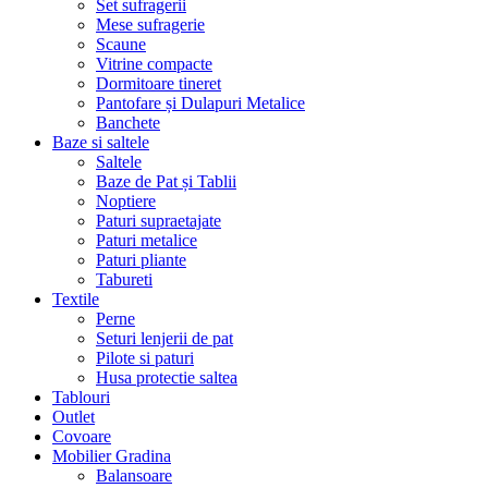
Set sufragerii
Mese sufragerie
Scaune
Vitrine compacte
Dormitoare tineret
Pantofare și Dulapuri Metalice
Banchete
Baze si saltele
Saltele
Baze de Pat și Tablii
Noptiere
Paturi supraetajate
Paturi metalice
Paturi pliante
Tabureti
Textile
Perne
Seturi lenjerii de pat
Pilote si paturi
Husa protectie saltea
Tablouri
Outlet
Covoare
Mobilier Gradina
Balansoare