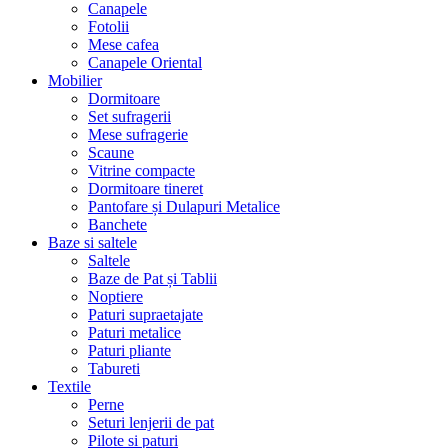
Canapele
Fotolii
Mese cafea
Canapele Oriental
Mobilier
Dormitoare
Set sufragerii
Mese sufragerie
Scaune
Vitrine compacte
Dormitoare tineret
Pantofare și Dulapuri Metalice
Banchete
Baze si saltele
Saltele
Baze de Pat și Tablii
Noptiere
Paturi supraetajate
Paturi metalice
Paturi pliante
Tabureti
Textile
Perne
Seturi lenjerii de pat
Pilote si paturi