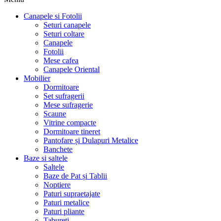
Canapele si Fotolii
Seturi canapele
Seturi coltare
Canapele
Fotolii
Mese cafea
Canapele Oriental
Mobilier
Dormitoare
Set sufragerii
Mese sufragerie
Scaune
Vitrine compacte
Dormitoare tineret
Pantofare și Dulapuri Metalice
Banchete
Baze si saltele
Saltele
Baze de Pat și Tablii
Noptiere
Paturi supraetajate
Paturi metalice
Paturi pliante
Tabureti