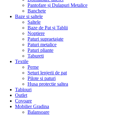
Pantofare și Dulapuri Metalice
Banchete
Baze si saltele
Saltele
Baze de Pat și Tablii
Noptiere
Paturi supraetajate
Paturi metalice
Paturi pliante
Tabureti
Textile
Perne
Seturi lenjerii de pat
Pilote si paturi
Husa protectie saltea
Tablouri
Outlet
Covoare
Mobilier Gradina
Balansoare