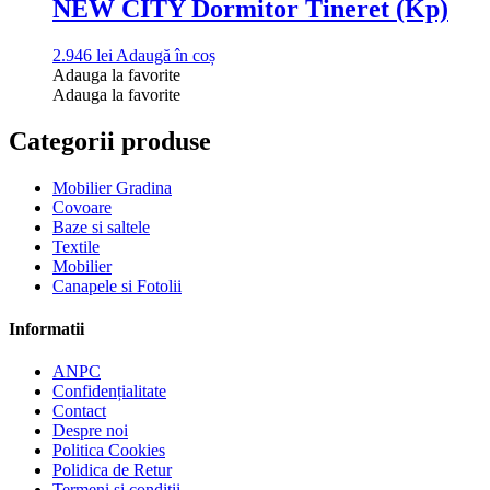
NEW CITY Dormitor Tineret (Kp)
2.946
lei
Adaugă în coș
Adauga la favorite
Adauga la favorite
Categorii produse
Mobilier Gradina
Covoare
Baze si saltele
Textile
Mobilier
Canapele si Fotolii
Informatii
ANPC
Confidențialitate
Contact
Despre noi
Politica Cookies
Polidica de Retur
Termeni și condiții