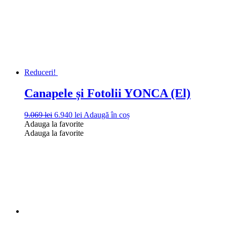
fost:
4.350 lei.
5.350 lei.
Reduceri!
Canapele și Fotolii YONCA (El)
Prețul
Prețul
9.069
lei
6.940
lei
Adaugă în coș
inițial
curent
Adauga la favorite
a
este:
Adauga la favorite
fost:
6.940 lei.
9.069 lei.