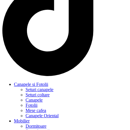
Canapele si Fotolii
Seturi canapele
Seturi coltare
Canapele
Fotolii
Mese cafea
Canapele Oriental
Mobilier
Dormitoare