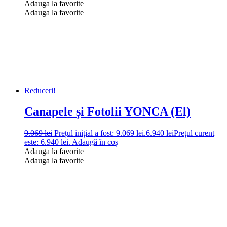
Adauga la favorite
Adauga la favorite
Reduceri!
Canapele și Fotolii YONCA (El)
9.069
lei
Prețul inițial a fost: 9.069 lei.
6.940
lei
Prețul curent
este: 6.940 lei.
Adaugă în coș
Adauga la favorite
Adauga la favorite