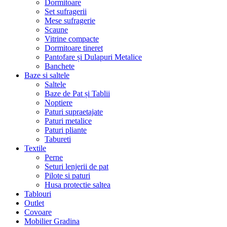
Dormitoare
Set sufragerii
Mese sufragerie
Scaune
Vitrine compacte
Dormitoare tineret
Pantofare și Dulapuri Metalice
Banchete
Baze si saltele
Saltele
Baze de Pat și Tablii
Noptiere
Paturi supraetajate
Paturi metalice
Paturi pliante
Tabureti
Textile
Perne
Seturi lenjerii de pat
Pilote si paturi
Husa protectie saltea
Tablouri
Outlet
Covoare
Mobilier Gradina