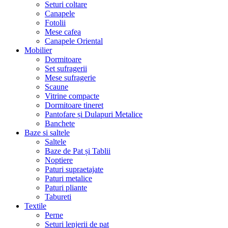
Seturi coltare
Canapele
Fotolii
Mese cafea
Canapele Oriental
Mobilier
Dormitoare
Set sufragerii
Mese sufragerie
Scaune
Vitrine compacte
Dormitoare tineret
Pantofare și Dulapuri Metalice
Banchete
Baze si saltele
Saltele
Baze de Pat și Tablii
Noptiere
Paturi supraetajate
Paturi metalice
Paturi pliante
Tabureti
Textile
Perne
Seturi lenjerii de pat