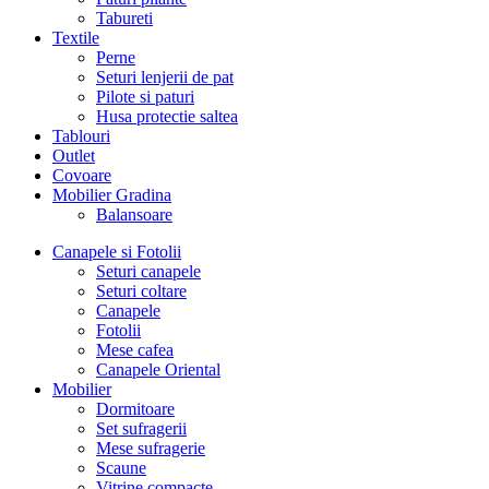
Tabureti
Textile
Perne
Seturi lenjerii de pat
Pilote si paturi
Husa protectie saltea
Tablouri
Outlet
Covoare
Mobilier Gradina
Balansoare
Canapele si Fotolii
Seturi canapele
Seturi coltare
Canapele
Fotolii
Mese cafea
Canapele Oriental
Mobilier
Dormitoare
Set sufragerii
Mese sufragerie
Scaune
Vitrine compacte