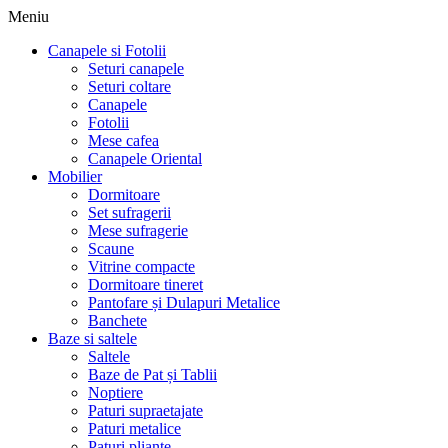
Meniu
Canapele si Fotolii
Seturi canapele
Seturi coltare
Canapele
Fotolii
Mese cafea
Canapele Oriental
Mobilier
Dormitoare
Set sufragerii
Mese sufragerie
Scaune
Vitrine compacte
Dormitoare tineret
Pantofare și Dulapuri Metalice
Banchete
Baze si saltele
Saltele
Baze de Pat și Tablii
Noptiere
Paturi supraetajate
Paturi metalice
Paturi pliante