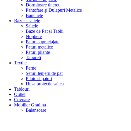
Dormitoare tineret
Pantofare și Dulapuri Metalice
Banchete
Baze si saltele
Saltele
Baze de Pat și Tablii
Noptiere
Paturi supraetajate
Paturi metalice
Paturi pliante
Tabureti
Textile
Perne
Seturi lenjerii de pat
Pilote si paturi
Husa protectie saltea
Tablouri
Outlet
Covoare
Mobilier Gradina
Balansoare