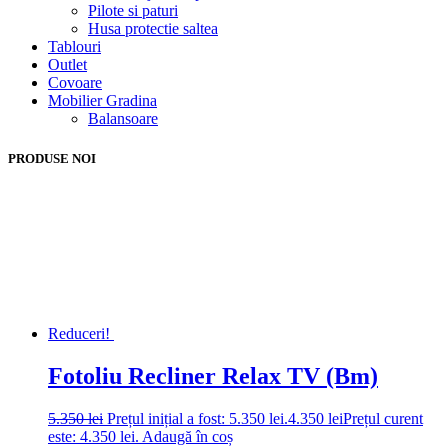
Pilote si paturi
Husa protectie saltea
Tablouri
Outlet
Covoare
Mobilier Gradina
Balansoare
PRODUSE NOI
Reduceri!
Fotoliu Recliner Relax TV (Bm)
5.350
lei
Prețul inițial a fost: 5.350 lei.
4.350
lei
Prețul curent
este: 4.350 lei.
Adaugă în coș