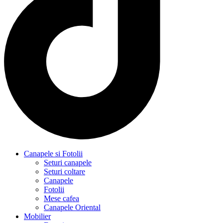
Canapele si Fotolii
Seturi canapele
Seturi coltare
Canapele
Fotolii
Mese cafea
Canapele Oriental
Mobilier