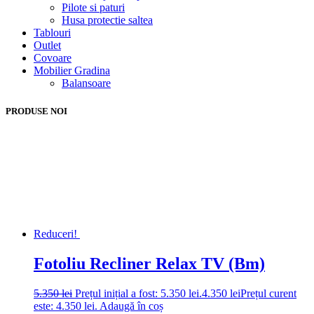
Pilote si paturi
Husa protectie saltea
Tablouri
Outlet
Covoare
Mobilier Gradina
Balansoare
PRODUSE NOI
Reduceri!
Fotoliu Recliner Relax TV (Bm)
5.350
lei
Prețul inițial a fost: 5.350 lei.
4.350
lei
Prețul curent
este: 4.350 lei.
Adaugă în coș