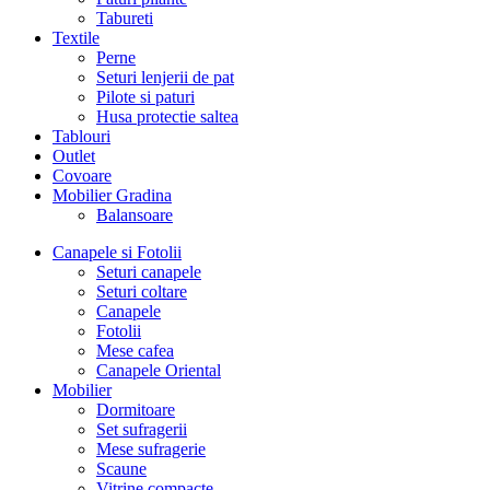
Tabureti
Textile
Perne
Seturi lenjerii de pat
Pilote si paturi
Husa protectie saltea
Tablouri
Outlet
Covoare
Mobilier Gradina
Balansoare
Canapele si Fotolii
Seturi canapele
Seturi coltare
Canapele
Fotolii
Mese cafea
Canapele Oriental
Mobilier
Dormitoare
Set sufragerii
Mese sufragerie
Scaune
Vitrine compacte