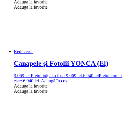
Adauga la favorite
Adauga la favorite
Reduceri!
Canapele și Fotolii YONCA (El)
9.069
lei
Prețul inițial a fost: 9.069 lei.
6.940
lei
Prețul curent
este: 6.940 lei.
Adaugă în coș
Adauga la favorite
Adauga la favorite