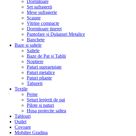
Dormitoare
Set sufragerii
Mese sufragerie
Scaune
Vitrine compacte
Dormitoare tineret
Pantofare și Dulapuri Metalice
Banchete
Baze si saltele
Saltele
Baze de Pat și Tablii
Noptiere
Paturi supraetajate
Paturi metalice
Paturi pliante
Tabureti
Textile
Perne
Seturi lenjerii de pat
Pilote si paturi
Husa protectie saltea
Tablouri
Outlet
Covoare
Mobilier Gradina