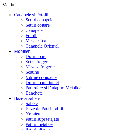
Meniu
Canapele si Fotolii
Seturi canapele
Seturi coltare
Canapele
Fotolii
Mese cafea
Canapele Oriental
Mobilier
Dormitoare
Set sufragerii
Mese sufragerie
Scaune
Vitrine compacte
Dormitoare tineret
Pantofare și Dulapuri Metalice
Banchete
Baze si saltele
Saltele
Baze de Pat și Tablii
Noptiere
Paturi supraetajate
Paturi metalice
Paturi pliante