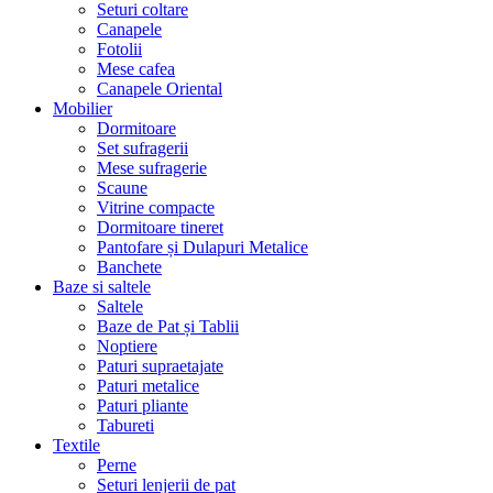
Seturi coltare
Canapele
Fotolii
Mese cafea
Canapele Oriental
Mobilier
Dormitoare
Set sufragerii
Mese sufragerie
Scaune
Vitrine compacte
Dormitoare tineret
Pantofare și Dulapuri Metalice
Banchete
Baze si saltele
Saltele
Baze de Pat și Tablii
Noptiere
Paturi supraetajate
Paturi metalice
Paturi pliante
Tabureti
Textile
Perne
Seturi lenjerii de pat