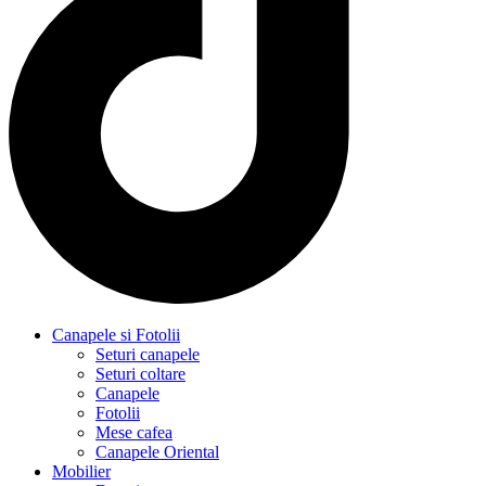
Canapele si Fotolii
Seturi canapele
Seturi coltare
Canapele
Fotolii
Mese cafea
Canapele Oriental
Mobilier