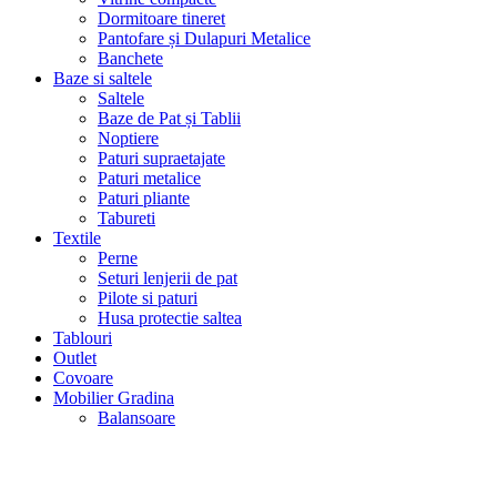
Dormitoare tineret
Pantofare și Dulapuri Metalice
Banchete
Baze si saltele
Saltele
Baze de Pat și Tablii
Noptiere
Paturi supraetajate
Paturi metalice
Paturi pliante
Tabureti
Textile
Perne
Seturi lenjerii de pat
Pilote si paturi
Husa protectie saltea
Tablouri
Outlet
Covoare
Mobilier Gradina
Balansoare