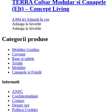
TERRA Colțar Modular și Canapele
(Elt) – Concept Living
4.994
lei
Adaugă în coș
Adauga la favorite
Adauga la favorite
Categorii produse
Mobilier Gradina
Covoare
Baze si saltele
Textile
Mobilier
Canapele si Fotolii
Informatii
ANPC
Confidențialitate
Contact
Despre noi
Politica Cookies