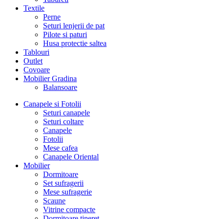
Textile
Perne
Seturi lenjerii de pat
Pilote si paturi
Husa protectie saltea
Tablouri
Outlet
Covoare
Mobilier Gradina
Balansoare
Canapele si Fotolii
Seturi canapele
Seturi coltare
Canapele
Fotolii
Mese cafea
Canapele Oriental
Mobilier
Dormitoare
Set sufragerii
Mese sufragerie
Scaune
Vitrine compacte
Dormitoare tineret