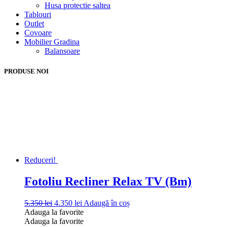
Husa protectie saltea
Tablouri
Outlet
Covoare
Mobilier Gradina
Balansoare
PRODUSE NOI
Reduceri!
Fotoliu Recliner Relax TV (Bm)
Prețul
Prețul
5.350
lei
4.350
lei
Adaugă în coș
inițial
curent
Adauga la favorite
a
este:
Adauga la favorite