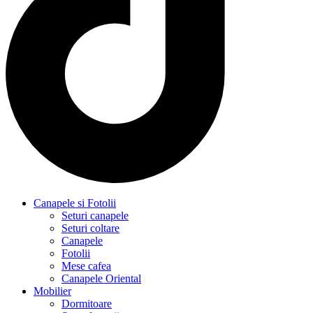
Canapele si Fotolii
Seturi canapele
Seturi coltare
Canapele
Fotolii
Mese cafea
Canapele Oriental
Mobilier
Dormitoare