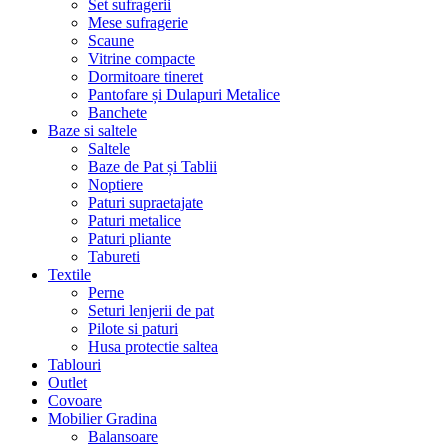
Set sufragerii
Mese sufragerie
Scaune
Vitrine compacte
Dormitoare tineret
Pantofare și Dulapuri Metalice
Banchete
Baze si saltele
Saltele
Baze de Pat și Tablii
Noptiere
Paturi supraetajate
Paturi metalice
Paturi pliante
Tabureti
Textile
Perne
Seturi lenjerii de pat
Pilote si paturi
Husa protectie saltea
Tablouri
Outlet
Covoare
Mobilier Gradina
Balansoare