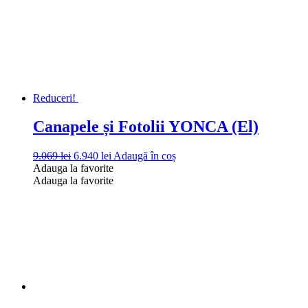
fost:
4.350 lei.
5.350 lei.
Reduceri!
Canapele și Fotolii YONCA (El)
Prețul
Prețul
9.069
lei
6.940
lei
Adaugă în coș
inițial
curent
Adauga la favorite
a
este:
Adauga la favorite
fost:
6.940 lei.
9.069 lei.