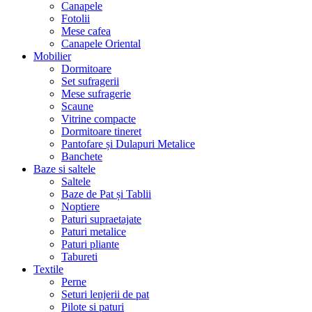
Canapele
Fotolii
Mese cafea
Canapele Oriental
Mobilier
Dormitoare
Set sufragerii
Mese sufragerie
Scaune
Vitrine compacte
Dormitoare tineret
Pantofare și Dulapuri Metalice
Banchete
Baze si saltele
Saltele
Baze de Pat și Tablii
Noptiere
Paturi supraetajate
Paturi metalice
Paturi pliante
Tabureti
Textile
Perne
Seturi lenjerii de pat
Pilote si paturi