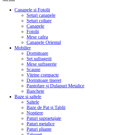
Canapele si Fotolii
Seturi canapele
Seturi coltare
Canapele
Fotolii
Mese cafea
Canapele Oriental
Mobilier
Dormitoare
Set sufragerii
Mese sufragerie
Scaune
Vitrine compacte
Dormitoare tineret
Pantofare și Dulapuri Metalice
Banchete
Baze si saltele
Saltele
Baze de Pat și Tablii
Noptiere
Paturi supraetajate
Paturi metalice
Paturi pliante
Tabureti