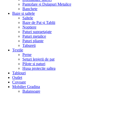
Pantofare și Dulapuri Metalice
Banchete
Baze si saltele
Saltele
Baze de Pat și Tablii
Noptiere
Paturi supraetajate
Paturi metalice
Paturi pliante
Tabureti
Textile
Perne
Seturi lenjerii de pat
Pilote si paturi
Husa protectie saltea
Tablouri
Outlet
Covoare
Mobilier Gradina
Balansoare