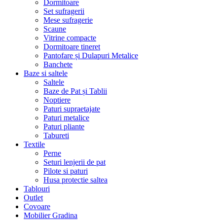
Dormitoare
Set sufragerii
Mese sufragerie
Scaune
Vitrine compacte
Dormitoare tineret
Pantofare și Dulapuri Metalice
Banchete
Baze si saltele
Saltele
Baze de Pat și Tablii
Noptiere
Paturi supraetajate
Paturi metalice
Paturi pliante
Tabureti
Textile
Perne
Seturi lenjerii de pat
Pilote si paturi
Husa protectie saltea
Tablouri
Outlet
Covoare
Mobilier Gradina