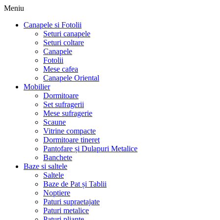
Meniu
Canapele si Fotolii
Seturi canapele
Seturi coltare
Canapele
Fotolii
Mese cafea
Canapele Oriental
Mobilier
Dormitoare
Set sufragerii
Mese sufragerie
Scaune
Vitrine compacte
Dormitoare tineret
Pantofare și Dulapuri Metalice
Banchete
Baze si saltele
Saltele
Baze de Pat și Tablii
Noptiere
Paturi supraetajate
Paturi metalice
Paturi pliante