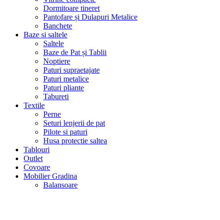
Dormitoare tineret
Pantofare și Dulapuri Metalice
Banchete
Baze si saltele
Saltele
Baze de Pat și Tablii
Noptiere
Paturi supraetajate
Paturi metalice
Paturi pliante
Tabureti
Textile
Perne
Seturi lenjerii de pat
Pilote si paturi
Husa protectie saltea
Tablouri
Outlet
Covoare
Mobilier Gradina
Balansoare