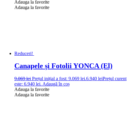
Adauga la favorite
Adauga la favorite
Reduceri!
Canapele și Fotolii YONCA (El)
9.069
lei
Prețul inițial a fost: 9.069 lei.
6.940
lei
Prețul curent
este: 6.940 lei.
Adaugă în coș
Adauga la favorite
Adauga la favorite