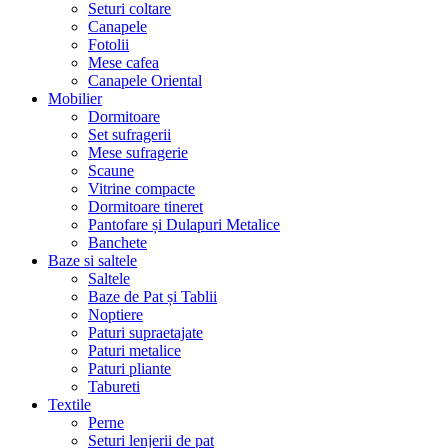
Seturi coltare
Canapele
Fotolii
Mese cafea
Canapele Oriental
Mobilier
Dormitoare
Set sufragerii
Mese sufragerie
Scaune
Vitrine compacte
Dormitoare tineret
Pantofare și Dulapuri Metalice
Banchete
Baze si saltele
Saltele
Baze de Pat și Tablii
Noptiere
Paturi supraetajate
Paturi metalice
Paturi pliante
Tabureti
Textile
Perne
Seturi lenjerii de pat