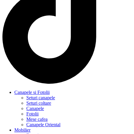
Canapele si Fotolii
Seturi canapele
Seturi coltare
Canapele
Fotolii
Mese cafea
Canapele Oriental
Mobilier