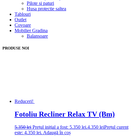
Pilote si paturi
Husa protectie saltea
Tablouri
Outlet
Covoare
Mobilier Gradina
Balansoare
PRODUSE NOI
Reduceri!
Fotoliu Recliner Relax TV (Bm)
5.350
lei
Prețul inițial a fost: 5.350 lei.
4.350
lei
Prețul curent
este: 4.350 lei.
Adaugă în coș