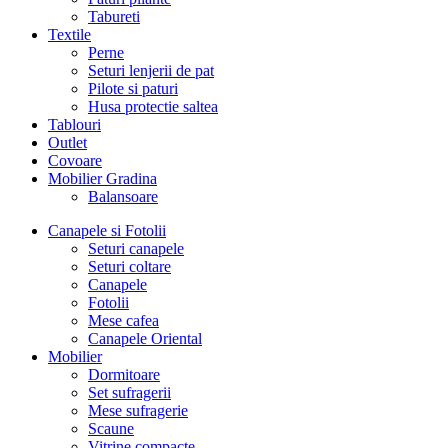
Tabureti
Textile
Perne
Seturi lenjerii de pat
Pilote si paturi
Husa protectie saltea
Tablouri
Outlet
Covoare
Mobilier Gradina
Balansoare
Canapele si Fotolii
Seturi canapele
Seturi coltare
Canapele
Fotolii
Mese cafea
Canapele Oriental
Mobilier
Dormitoare
Set sufragerii
Mese sufragerie
Scaune
Vitrine compacte