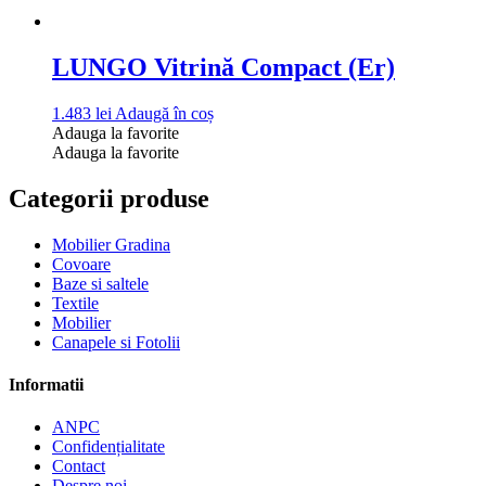
LUNGO Vitrină Compact (Er)
1.483
lei
Adaugă în coș
Adauga la favorite
Adauga la favorite
Categorii produse
Mobilier Gradina
Covoare
Baze si saltele
Textile
Mobilier
Canapele si Fotolii
Informatii
ANPC
Confidențialitate
Contact
Despre noi