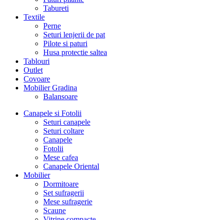
Tabureti
Textile
Perne
Seturi lenjerii de pat
Pilote si paturi
Husa protectie saltea
Tablouri
Outlet
Covoare
Mobilier Gradina
Balansoare
Canapele si Fotolii
Seturi canapele
Seturi coltare
Canapele
Fotolii
Mese cafea
Canapele Oriental
Mobilier
Dormitoare
Set sufragerii
Mese sufragerie
Scaune
Vitrine compacte