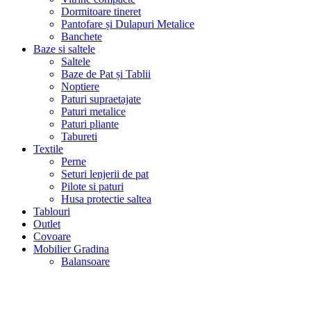
Dormitoare tineret
Pantofare și Dulapuri Metalice
Banchete
Baze si saltele
Saltele
Baze de Pat și Tablii
Noptiere
Paturi supraetajate
Paturi metalice
Paturi pliante
Tabureti
Textile
Perne
Seturi lenjerii de pat
Pilote si paturi
Husa protectie saltea
Tablouri
Outlet
Covoare
Mobilier Gradina
Balansoare