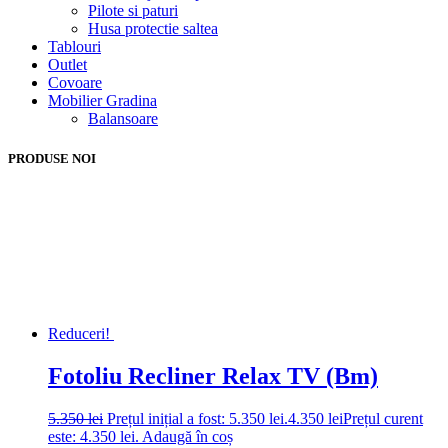
Pilote si paturi
Husa protectie saltea
Tablouri
Outlet
Covoare
Mobilier Gradina
Balansoare
PRODUSE NOI
Reduceri!
Fotoliu Recliner Relax TV (Bm)
5.350
lei
Prețul inițial a fost: 5.350 lei.
4.350
lei
Prețul curent
este: 4.350 lei.
Adaugă în coș