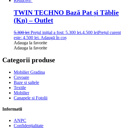
Reduceri!
TWIN TECHNO Bază Pat și Tăblie
(Kn) – Outlet
5.300
lei
Prețul inițial a fost: 5.300 lei.
4.500
lei
Prețul curent
este: 4.500 lei.
Adaugă în coș
Adauga la favorite
Adauga la favorite
Categorii produse
Mobilier Gradina
Covoare
Baze si saltele
Textile
Mobilier
Canapele si Fotolii
Informatii
ANPC
Confidențialitate