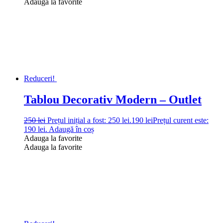
Adauga la favorite
Reduceri!
Tablou Decorativ Modern – Outlet
250
lei
Prețul inițial a fost: 250 lei.
190
lei
Prețul curent este:
190 lei.
Adaugă în coș
Adauga la favorite
Adauga la favorite