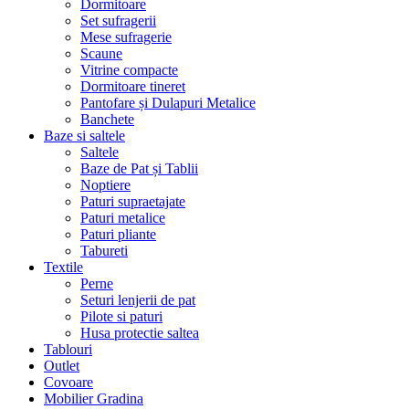
Dormitoare
Set sufragerii
Mese sufragerie
Scaune
Vitrine compacte
Dormitoare tineret
Pantofare și Dulapuri Metalice
Banchete
Baze si saltele
Saltele
Baze de Pat și Tablii
Noptiere
Paturi supraetajate
Paturi metalice
Paturi pliante
Tabureti
Textile
Perne
Seturi lenjerii de pat
Pilote si paturi
Husa protectie saltea
Tablouri
Outlet
Covoare
Mobilier Gradina