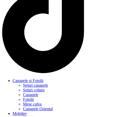
Canapele si Fotolii
Seturi canapele
Seturi coltare
Canapele
Fotolii
Mese cafea
Canapele Oriental
Mobilier