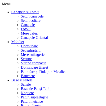
Meniu
Canapele si Fotolii
Seturi canapele
Seturi coltare
Canapele
Fotolii
Mese cafea
Canapele Oriental
Mobilier
Dormitoare
Set sufragerii
Mese sufragerie
Scaune
Vitrine compacte
Dormitoare tineret
Pantofare și Dulapuri Metalice
Banchete
Baze si saltele
Saltele
Baze de Pat și Tablii
Noptiere
Paturi supraetajate
Paturi metalice
Paturi pliante