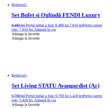
Reduceri!
Set Bufet și Oglindă FENDI Luxury
8.480
lei
Prețul inițial a fost: 8.480 lei.
7.810
lei
Prețul curent
este: 7.810 lei.
Adaugă în coș
Adauga la favorite
Adauga la favorite
Reduceri!
Set Living STATU Avangardist (Ar)
9.700
lei
Prețul inițial a fost: 9.700 lei.
5.420
lei
Prețul curent
este: 5.420 lei.
Adaugă în coș
Adauga la favorite