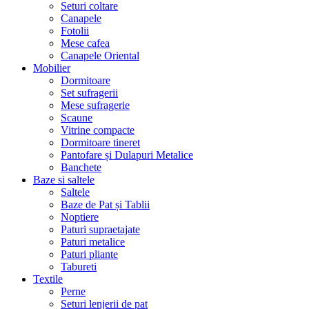
Seturi coltare
Canapele
Fotolii
Mese cafea
Canapele Oriental
Mobilier
Dormitoare
Set sufragerii
Mese sufragerie
Scaune
Vitrine compacte
Dormitoare tineret
Pantofare și Dulapuri Metalice
Banchete
Baze si saltele
Saltele
Baze de Pat și Tablii
Noptiere
Paturi supraetajate
Paturi metalice
Paturi pliante
Tabureti
Textile
Perne
Seturi lenjerii de pat