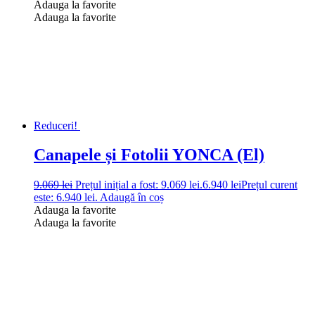
Adauga la favorite
Adauga la favorite
Reduceri!
Canapele și Fotolii YONCA (El)
9.069
lei
Prețul inițial a fost: 9.069 lei.
6.940
lei
Prețul curent
este: 6.940 lei.
Adaugă în coș
Adauga la favorite
Adauga la favorite