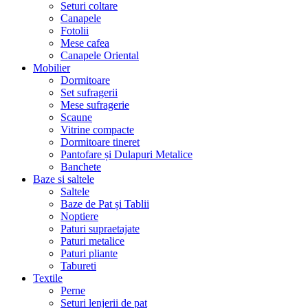
Seturi coltare
Canapele
Fotolii
Mese cafea
Canapele Oriental
Mobilier
Dormitoare
Set sufragerii
Mese sufragerie
Scaune
Vitrine compacte
Dormitoare tineret
Pantofare și Dulapuri Metalice
Banchete
Baze si saltele
Saltele
Baze de Pat și Tablii
Noptiere
Paturi supraetajate
Paturi metalice
Paturi pliante
Tabureti
Textile
Perne
Seturi lenjerii de pat