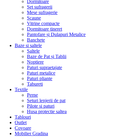
Dormitoare
Set sufragerii
Mese sufragerie
Scaune
Vitrine compacte
Dormitoare tineret
Pantofare și Dulapuri Metalice
Banchete
Baze si saltele
Saltele
Baze de Pat și Tablii
Noptiere
Paturi supraetajate
Paturi metalice
Paturi pliante
Tabureti
Textile
Perne
Seturi lenjerii de pat
Pilote si paturi
Husa protectie saltea
Tablouri
Outlet
Covoare
Mobilier Gradina