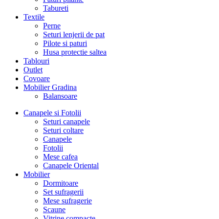
Tabureti
Textile
Perne
Seturi lenjerii de pat
Pilote si paturi
Husa protectie saltea
Tablouri
Outlet
Covoare
Mobilier Gradina
Balansoare
Canapele si Fotolii
Seturi canapele
Seturi coltare
Canapele
Fotolii
Mese cafea
Canapele Oriental
Mobilier
Dormitoare
Set sufragerii
Mese sufragerie
Scaune
Vitrine compacte