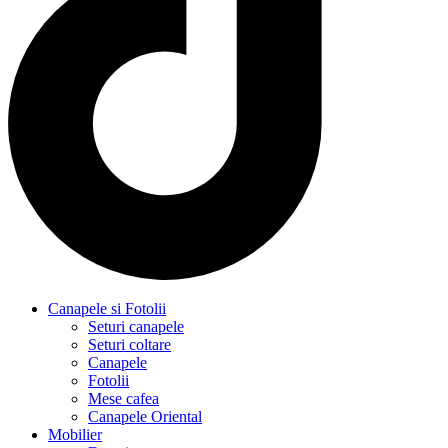
Canapele si Fotolii
Seturi canapele
Seturi coltare
Canapele
Fotolii
Mese cafea
Canapele Oriental
Mobilier