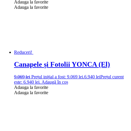
Adauga la favorite
Adauga la favorite
Reduceri!
Canapele și Fotolii YONCA (El)
9.069
lei
Prețul inițial a fost: 9.069 lei.
6.940
lei
Prețul curent
este: 6.940 lei.
Adaugă în coș
Adauga la favorite
Adauga la favorite