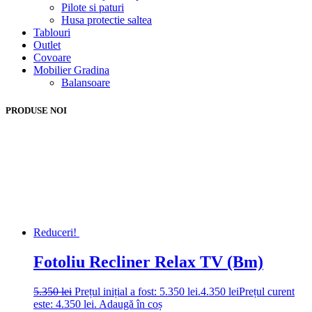
Pilote si paturi
Husa protectie saltea
Tablouri
Outlet
Covoare
Mobilier Gradina
Balansoare
PRODUSE NOI
Reduceri!
Fotoliu Recliner Relax TV (Bm)
5.350
lei
Prețul inițial a fost: 5.350 lei.
4.350
lei
Prețul curent
este: 4.350 lei.
Adaugă în coș