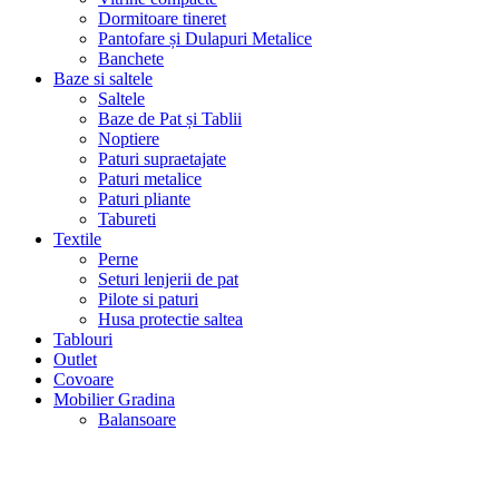
Dormitoare tineret
Pantofare și Dulapuri Metalice
Banchete
Baze si saltele
Saltele
Baze de Pat și Tablii
Noptiere
Paturi supraetajate
Paturi metalice
Paturi pliante
Tabureti
Textile
Perne
Seturi lenjerii de pat
Pilote si paturi
Husa protectie saltea
Tablouri
Outlet
Covoare
Mobilier Gradina
Balansoare