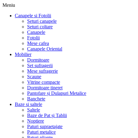
Meniu
Canapele si Fotolii
Seturi canapele
Seturi coltare
Canapele
Fotolii
Mese cafea
Canapele Oriental
Mobilier
Dormitoare
Set sufragerii
Mese sufragerie
Scaune
Vitrine compacte
Dormitoare tineret
Pantofare și Dulapuri Metalice
Banchete
Baze si saltele
Saltele
Baze de Pat și Tablii
Noptiere
Paturi supraetajate
Paturi metalice
Paturi pliante