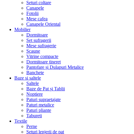
Seturi coltare
Canapele
Fotolii
Mese cafea
Canapele Oriental
Mobilier
Dormitoare
Set sufragerii
Mese sufragerie
Scaune
Vitrine compacte
Dormitoare tineret
Pantofare și Dulapuri Metalice
Banchete
Baze si saltele
Saltele
Baze de Pat și Tablii
Noptiere
Paturi supraetajate
Paturi metalice
Paturi pliante
Tabureti
Textile
Perne
Seturi lenjerii de pat