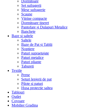
Dormitoare
Set sufragerii
Mese sufragerie
Scaune
Vitrine compacte
Dormitoare tineret
Pantofare și Dulapuri Metalice
Banchete
Baze si saltele
Saltele
Baze de Pat și Tablii
Noptiere
Paturi supraetajate
Paturi metalice
Paturi pliante
Tabureti
Textile
Perne
Seturi lenjerii de pat
Pilote si paturi
Husa protectie saltea
Tablouri
Outlet
Covoare
Mobilier Gradina