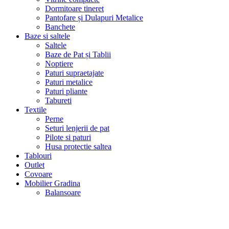
Dormitoare tineret
Pantofare și Dulapuri Metalice
Banchete
Baze si saltele
Saltele
Baze de Pat și Tablii
Noptiere
Paturi supraetajate
Paturi metalice
Paturi pliante
Tabureti
Textile
Perne
Seturi lenjerii de pat
Pilote si paturi
Husa protectie saltea
Tablouri
Outlet
Covoare
Mobilier Gradina
Balansoare