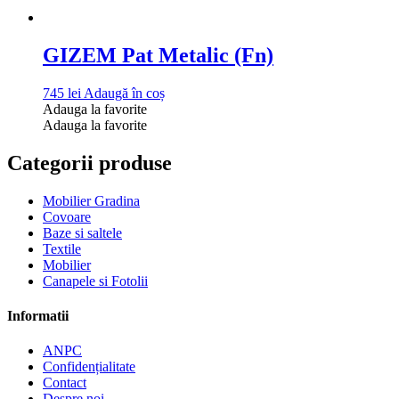
GIZEM Pat Metalic (Fn)
745
lei
Adaugă în coș
Adauga la favorite
Adauga la favorite
Categorii produse
Mobilier Gradina
Covoare
Baze si saltele
Textile
Mobilier
Canapele si Fotolii
Informatii
ANPC
Confidențialitate
Contact
Despre noi