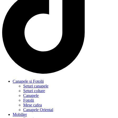
Canapele si Fotolii
Seturi canapele
Seturi coltare
Canapele
Fotolii
Mese cafea
Canapele Oriental
Mobilier