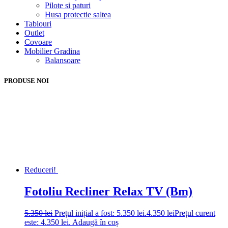
Pilote si paturi
Husa protectie saltea
Tablouri
Outlet
Covoare
Mobilier Gradina
Balansoare
PRODUSE NOI
Reduceri!
Fotoliu Recliner Relax TV (Bm)
5.350
lei
Prețul inițial a fost: 5.350 lei.
4.350
lei
Prețul curent
este: 4.350 lei.
Adaugă în coș