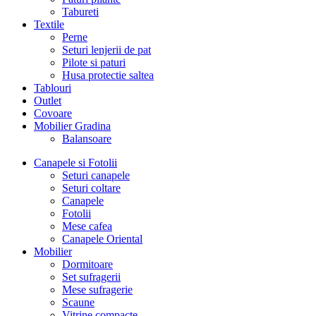
Tabureti
Textile
Perne
Seturi lenjerii de pat
Pilote si paturi
Husa protectie saltea
Tablouri
Outlet
Covoare
Mobilier Gradina
Balansoare
Canapele si Fotolii
Seturi canapele
Seturi coltare
Canapele
Fotolii
Mese cafea
Canapele Oriental
Mobilier
Dormitoare
Set sufragerii
Mese sufragerie
Scaune
Vitrine compacte