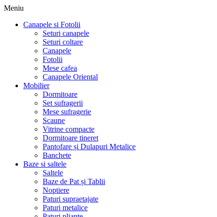
Meniu
Canapele si Fotolii
Seturi canapele
Seturi coltare
Canapele
Fotolii
Mese cafea
Canapele Oriental
Mobilier
Dormitoare
Set sufragerii
Mese sufragerie
Scaune
Vitrine compacte
Dormitoare tineret
Pantofare și Dulapuri Metalice
Banchete
Baze si saltele
Saltele
Baze de Pat și Tablii
Noptiere
Paturi supraetajate
Paturi metalice
Paturi pliante