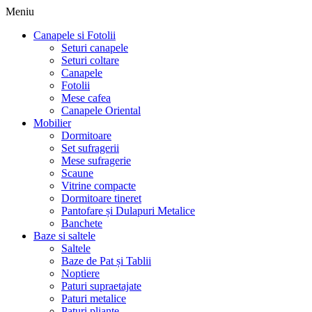
Meniu
Canapele si Fotolii
Seturi canapele
Seturi coltare
Canapele
Fotolii
Mese cafea
Canapele Oriental
Mobilier
Dormitoare
Set sufragerii
Mese sufragerie
Scaune
Vitrine compacte
Dormitoare tineret
Pantofare și Dulapuri Metalice
Banchete
Baze si saltele
Saltele
Baze de Pat și Tablii
Noptiere
Paturi supraetajate
Paturi metalice
Paturi pliante