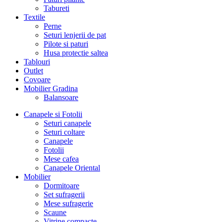
Tabureti
Textile
Perne
Seturi lenjerii de pat
Pilote si paturi
Husa protectie saltea
Tablouri
Outlet
Covoare
Mobilier Gradina
Balansoare
Canapele si Fotolii
Seturi canapele
Seturi coltare
Canapele
Fotolii
Mese cafea
Canapele Oriental
Mobilier
Dormitoare
Set sufragerii
Mese sufragerie
Scaune
Vitrine compacte