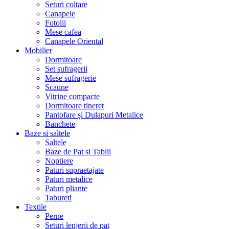
Seturi coltare
Canapele
Fotolii
Mese cafea
Canapele Oriental
Mobilier
Dormitoare
Set sufragerii
Mese sufragerie
Scaune
Vitrine compacte
Dormitoare tineret
Pantofare și Dulapuri Metalice
Banchete
Baze si saltele
Saltele
Baze de Pat și Tablii
Noptiere
Paturi supraetajate
Paturi metalice
Paturi pliante
Tabureti
Textile
Perne
Seturi lenjerii de pat