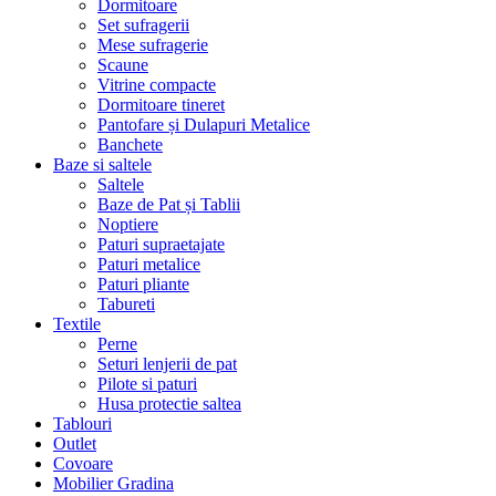
Dormitoare
Set sufragerii
Mese sufragerie
Scaune
Vitrine compacte
Dormitoare tineret
Pantofare și Dulapuri Metalice
Banchete
Baze si saltele
Saltele
Baze de Pat și Tablii
Noptiere
Paturi supraetajate
Paturi metalice
Paturi pliante
Tabureti
Textile
Perne
Seturi lenjerii de pat
Pilote si paturi
Husa protectie saltea
Tablouri
Outlet
Covoare
Mobilier Gradina