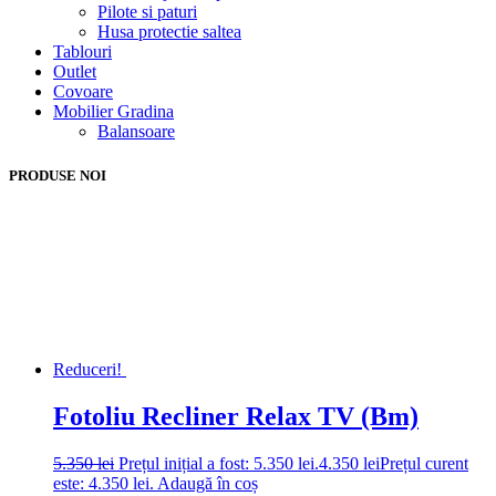
Pilote si paturi
Husa protectie saltea
Tablouri
Outlet
Covoare
Mobilier Gradina
Balansoare
PRODUSE NOI
Reduceri!
Fotoliu Recliner Relax TV (Bm)
5.350
lei
Prețul inițial a fost: 5.350 lei.
4.350
lei
Prețul curent
este: 4.350 lei.
Adaugă în coș