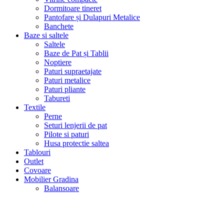
Dormitoare tineret
Pantofare și Dulapuri Metalice
Banchete
Baze si saltele
Saltele
Baze de Pat și Tablii
Noptiere
Paturi supraetajate
Paturi metalice
Paturi pliante
Tabureti
Textile
Perne
Seturi lenjerii de pat
Pilote si paturi
Husa protectie saltea
Tablouri
Outlet
Covoare
Mobilier Gradina
Balansoare