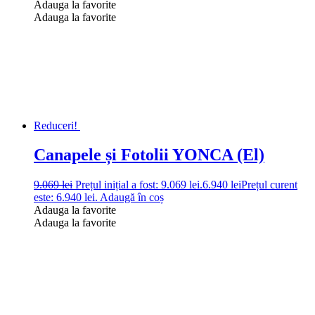
Adauga la favorite
Adauga la favorite
Reduceri!
Canapele și Fotolii YONCA (El)
9.069
lei
Prețul inițial a fost: 9.069 lei.
6.940
lei
Prețul curent
este: 6.940 lei.
Adaugă în coș
Adauga la favorite
Adauga la favorite