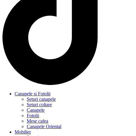
Canapele si Fotolii
Seturi canapele
Seturi coltare
Canapele
Fotolii
Mese cafea
Canapele Oriental
Mobilier