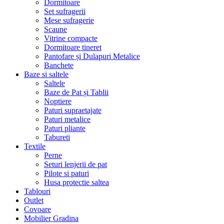
Dormitoare
Set sufragerii
Mese sufragerie
Scaune
Vitrine compacte
Dormitoare tineret
Pantofare și Dulapuri Metalice
Banchete
Baze si saltele
Saltele
Baze de Pat și Tablii
Noptiere
Paturi supraetajate
Paturi metalice
Paturi pliante
Tabureti
Textile
Perne
Seturi lenjerii de pat
Pilote si paturi
Husa protectie saltea
Tablouri
Outlet
Covoare
Mobilier Gradina