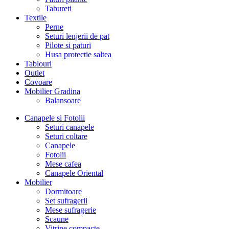
Tabureti
Textile
Perne
Seturi lenjerii de pat
Pilote si paturi
Husa protectie saltea
Tablouri
Outlet
Covoare
Mobilier Gradina
Balansoare
Canapele si Fotolii
Seturi canapele
Seturi coltare
Canapele
Fotolii
Mese cafea
Canapele Oriental
Mobilier
Dormitoare
Set sufragerii
Mese sufragerie
Scaune
Vitrine compacte