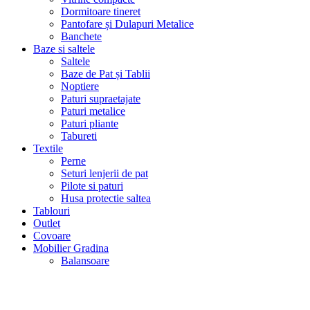
Dormitoare tineret
Pantofare și Dulapuri Metalice
Banchete
Baze si saltele
Saltele
Baze de Pat și Tablii
Noptiere
Paturi supraetajate
Paturi metalice
Paturi pliante
Tabureti
Textile
Perne
Seturi lenjerii de pat
Pilote si paturi
Husa protectie saltea
Tablouri
Outlet
Covoare
Mobilier Gradina
Balansoare