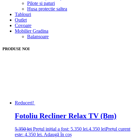
Pilote si paturi
Husa protectie saltea
Tablouri
Outlet
Covoare
Mobilier Gradina
Balansoare
PRODUSE NOI
Reduceri!
Fotoliu Recliner Relax TV (Bm)
5.350
lei
Prețul inițial a fost: 5.350 lei.
4.350
lei
Prețul curent
este: 4.350 lei.
Adaugă în coș