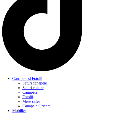
Canapele si Fotolii
Seturi canapele
Seturi coltare
Canapele
Fotolii
Mese cafea
Canapele Oriental
Mobilier