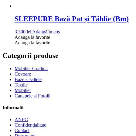
SLEEPURE Bază Pat și Tăblie (Bm)
3.300
lei
Adaugă în coș
Adauga la favorite
Adauga la favorite
Categorii produse
Mobilier Gradina
Covoare
Baze si saltele
Textile
Mobilier
Canapele si Fotolii
Informatii
ANPC
Confidențialitate
Contact
Despre noi