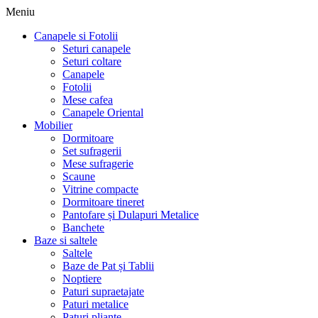
Meniu
Canapele si Fotolii
Seturi canapele
Seturi coltare
Canapele
Fotolii
Mese cafea
Canapele Oriental
Mobilier
Dormitoare
Set sufragerii
Mese sufragerie
Scaune
Vitrine compacte
Dormitoare tineret
Pantofare și Dulapuri Metalice
Banchete
Baze si saltele
Saltele
Baze de Pat și Tablii
Noptiere
Paturi supraetajate
Paturi metalice
Paturi pliante