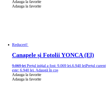
Adauga la favorite
Adauga la favorite
Reduceri!
Canapele și Fotolii YONCA (El)
9.069
lei
Prețul inițial a fost: 9.069 lei.
6.940
lei
Prețul curent
este: 6.940 lei.
Adaugă în coș
Adauga la favorite
Adauga la favorite