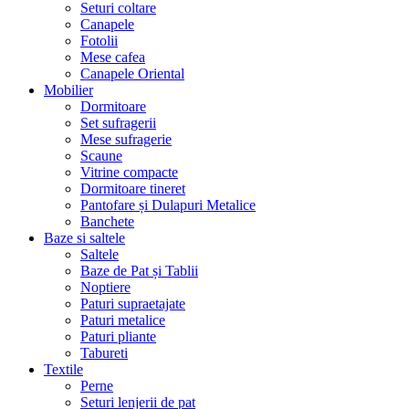
Seturi coltare
Canapele
Fotolii
Mese cafea
Canapele Oriental
Mobilier
Dormitoare
Set sufragerii
Mese sufragerie
Scaune
Vitrine compacte
Dormitoare tineret
Pantofare și Dulapuri Metalice
Banchete
Baze si saltele
Saltele
Baze de Pat și Tablii
Noptiere
Paturi supraetajate
Paturi metalice
Paturi pliante
Tabureti
Textile
Perne
Seturi lenjerii de pat