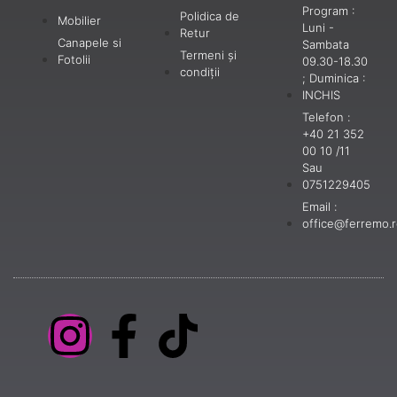
Program :
Polidica de
Mobilier
Luni -
Retur
Canapele si
Sambata
Termeni și
Fotolii
09.30-18.30
condiții
; Duminica :
INCHIS
Telefon :
+40 21 352
00 10 /11
Sau
0751229405
Email :
office@ferremo.