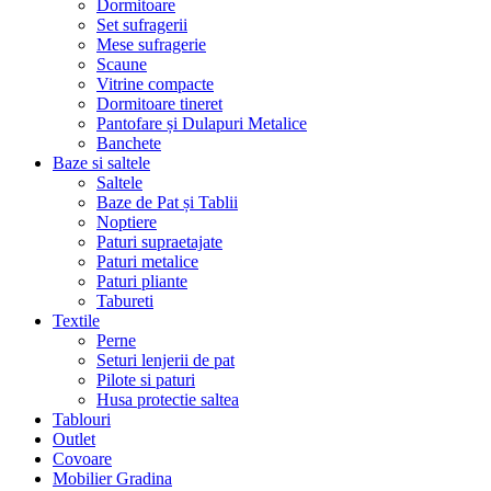
Dormitoare
Set sufragerii
Mese sufragerie
Scaune
Vitrine compacte
Dormitoare tineret
Pantofare și Dulapuri Metalice
Banchete
Baze si saltele
Saltele
Baze de Pat și Tablii
Noptiere
Paturi supraetajate
Paturi metalice
Paturi pliante
Tabureti
Textile
Perne
Seturi lenjerii de pat
Pilote si paturi
Husa protectie saltea
Tablouri
Outlet
Covoare
Mobilier Gradina