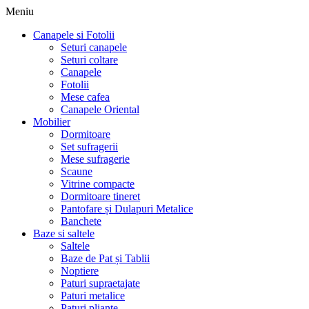
Meniu
Canapele si Fotolii
Seturi canapele
Seturi coltare
Canapele
Fotolii
Mese cafea
Canapele Oriental
Mobilier
Dormitoare
Set sufragerii
Mese sufragerie
Scaune
Vitrine compacte
Dormitoare tineret
Pantofare și Dulapuri Metalice
Banchete
Baze si saltele
Saltele
Baze de Pat și Tablii
Noptiere
Paturi supraetajate
Paturi metalice
Paturi pliante