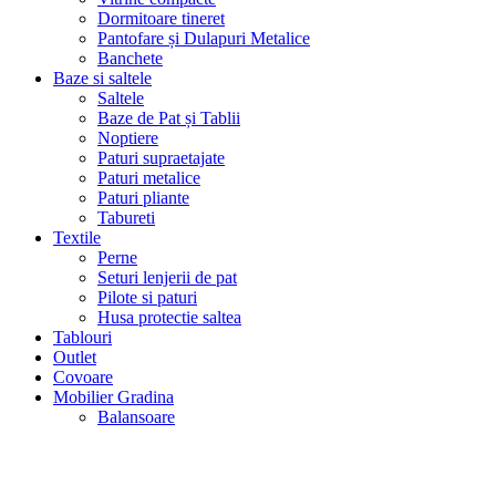
Dormitoare tineret
Pantofare și Dulapuri Metalice
Banchete
Baze si saltele
Saltele
Baze de Pat și Tablii
Noptiere
Paturi supraetajate
Paturi metalice
Paturi pliante
Tabureti
Textile
Perne
Seturi lenjerii de pat
Pilote si paturi
Husa protectie saltea
Tablouri
Outlet
Covoare
Mobilier Gradina
Balansoare