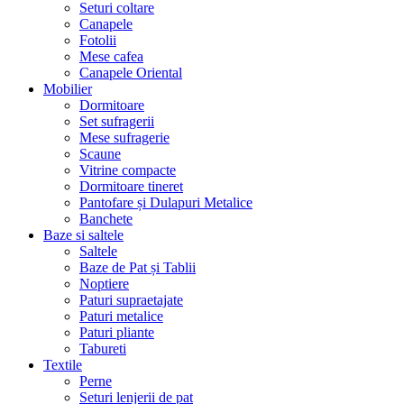
Seturi coltare
Canapele
Fotolii
Mese cafea
Canapele Oriental
Mobilier
Dormitoare
Set sufragerii
Mese sufragerie
Scaune
Vitrine compacte
Dormitoare tineret
Pantofare și Dulapuri Metalice
Banchete
Baze si saltele
Saltele
Baze de Pat și Tablii
Noptiere
Paturi supraetajate
Paturi metalice
Paturi pliante
Tabureti
Textile
Perne
Seturi lenjerii de pat