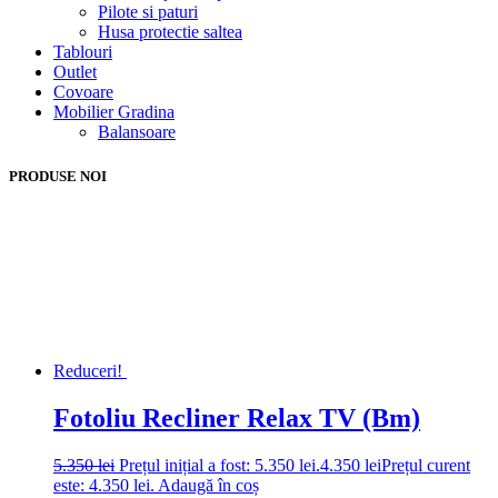
Pilote si paturi
Husa protectie saltea
Tablouri
Outlet
Covoare
Mobilier Gradina
Balansoare
PRODUSE NOI
Reduceri!
Fotoliu Recliner Relax TV (Bm)
5.350
lei
Prețul inițial a fost: 5.350 lei.
4.350
lei
Prețul curent
este: 4.350 lei.
Adaugă în coș