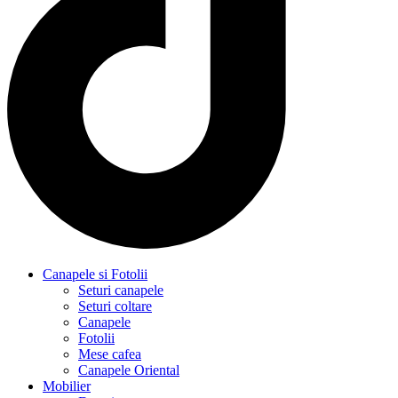
Canapele si Fotolii
Seturi canapele
Seturi coltare
Canapele
Fotolii
Mese cafea
Canapele Oriental
Mobilier