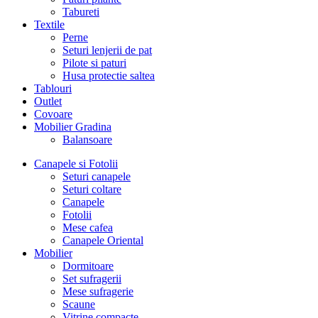
Tabureti
Textile
Perne
Seturi lenjerii de pat
Pilote si paturi
Husa protectie saltea
Tablouri
Outlet
Covoare
Mobilier Gradina
Balansoare
Canapele si Fotolii
Seturi canapele
Seturi coltare
Canapele
Fotolii
Mese cafea
Canapele Oriental
Mobilier
Dormitoare
Set sufragerii
Mese sufragerie
Scaune
Vitrine compacte