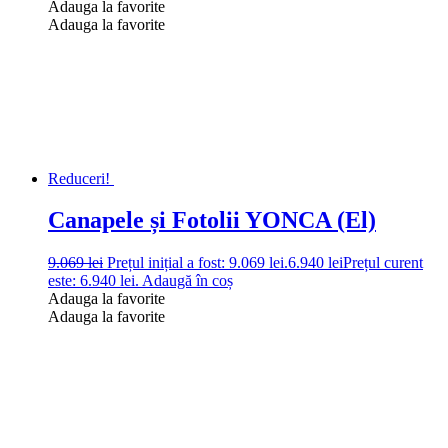
Adauga la favorite
Adauga la favorite
Reduceri!
Canapele și Fotolii YONCA (El)
9.069
lei
Prețul inițial a fost: 9.069 lei.
6.940
lei
Prețul curent
este: 6.940 lei.
Adaugă în coș
Adauga la favorite
Adauga la favorite