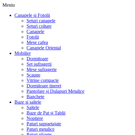
Meniu
Canapele si Fotolii
Seturi canapele
Seturi coltare
Canapele
Fotolii
Mese cafea
Canapele Oriental
Mobilier
Dormitoare
Set sufragerii
Mese sufragerie
Scaune
Vitrine compacte
Dormitoare tineret
Pantofare și Dulapuri Metalice
Banchete
Baze si saltele
Saltele
Baze de Pat și Tablii
Noptiere
Paturi supraetajate
Paturi metalice
Paturi pliante