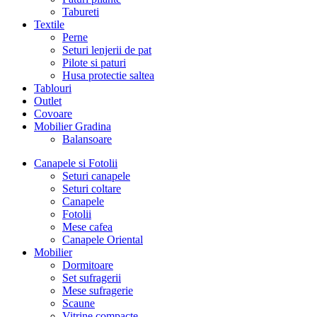
Tabureti
Textile
Perne
Seturi lenjerii de pat
Pilote si paturi
Husa protectie saltea
Tablouri
Outlet
Covoare
Mobilier Gradina
Balansoare
Canapele si Fotolii
Seturi canapele
Seturi coltare
Canapele
Fotolii
Mese cafea
Canapele Oriental
Mobilier
Dormitoare
Set sufragerii
Mese sufragerie
Scaune
Vitrine compacte