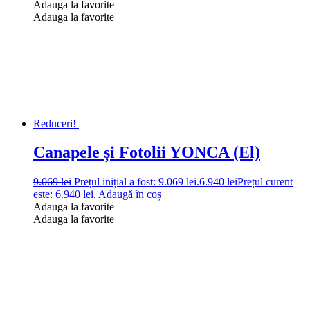
Adauga la favorite
Adauga la favorite
Reduceri!
Canapele și Fotolii YONCA (El)
9.069
lei
Prețul inițial a fost: 9.069 lei.
6.940
lei
Prețul curent
este: 6.940 lei.
Adaugă în coș
Adauga la favorite
Adauga la favorite