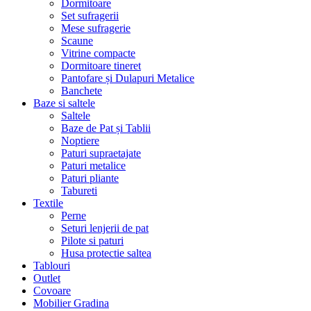
Dormitoare
Set sufragerii
Mese sufragerie
Scaune
Vitrine compacte
Dormitoare tineret
Pantofare și Dulapuri Metalice
Banchete
Baze si saltele
Saltele
Baze de Pat și Tablii
Noptiere
Paturi supraetajate
Paturi metalice
Paturi pliante
Tabureti
Textile
Perne
Seturi lenjerii de pat
Pilote si paturi
Husa protectie saltea
Tablouri
Outlet
Covoare
Mobilier Gradina