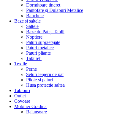
Dormitoare tineret
Pantofare și Dulapuri Metalice
Banchete
Baze si saltele
Saltele
Baze de Pat și Tablii
Noptiere
Paturi supraetajate
Paturi metalice
Paturi pliante
Tabureti
Textile
Perne
Seturi lenjerii de pat
Pilote si paturi
Husa protectie saltea
Tablouri
Outlet
Covoare
Mobilier Gradina
Balansoare