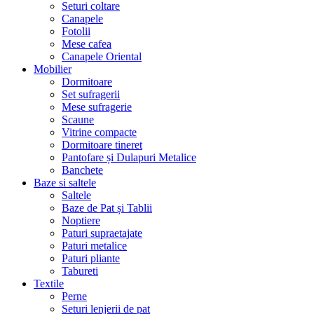
Seturi coltare
Canapele
Fotolii
Mese cafea
Canapele Oriental
Mobilier
Dormitoare
Set sufragerii
Mese sufragerie
Scaune
Vitrine compacte
Dormitoare tineret
Pantofare și Dulapuri Metalice
Banchete
Baze si saltele
Saltele
Baze de Pat și Tablii
Noptiere
Paturi supraetajate
Paturi metalice
Paturi pliante
Tabureti
Textile
Perne
Seturi lenjerii de pat