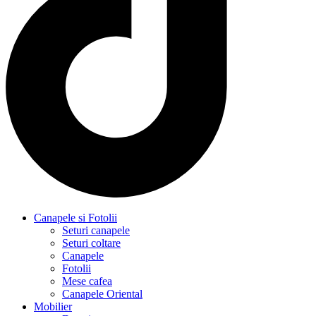
Canapele si Fotolii
Seturi canapele
Seturi coltare
Canapele
Fotolii
Mese cafea
Canapele Oriental
Mobilier