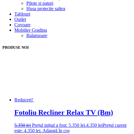
Pilote si paturi
Husa protectie saltea
Tablouri
Outlet
Covoare
Mobilier Gradina
Balansoare
PRODUSE NOI
Reduceri!
Fotoliu Recliner Relax TV (Bm)
5.350
lei
Prețul inițial a fost: 5.350 lei.
4.350
lei
Prețul curent
este: 4.350 lei.
Adaugă în coș