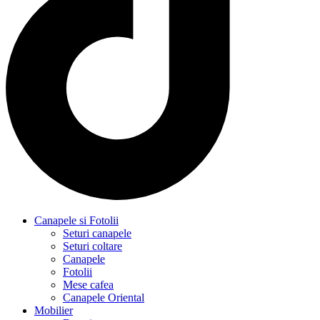
Canapele si Fotolii
Seturi canapele
Seturi coltare
Canapele
Fotolii
Mese cafea
Canapele Oriental
Mobilier