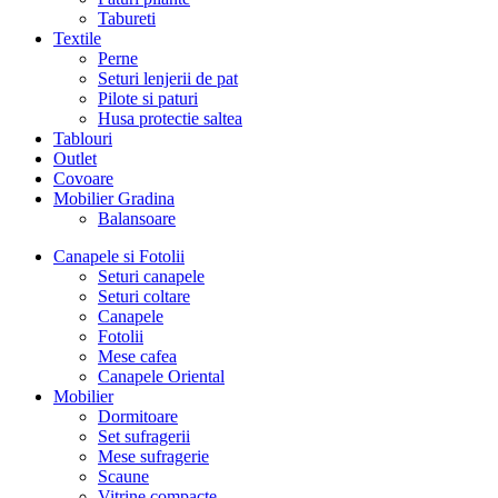
Tabureti
Textile
Perne
Seturi lenjerii de pat
Pilote si paturi
Husa protectie saltea
Tablouri
Outlet
Covoare
Mobilier Gradina
Balansoare
Canapele si Fotolii
Seturi canapele
Seturi coltare
Canapele
Fotolii
Mese cafea
Canapele Oriental
Mobilier
Dormitoare
Set sufragerii
Mese sufragerie
Scaune
Vitrine compacte