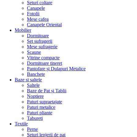
Seturi coltare
Canapele
Fotolii
Mese cafea
Canapele Oriental
Mobilier
Dormitoare
Set sufragerii
Mese sufragerie
Scaune
Vitrine compacte
Dormitoare tineret
Pantofare și Dulapuri Metalice
Banchete
Baze si saltele
Saltele
Baze de Pat și Tablii
Noptiere
Paturi supraetajate
Paturi metalice
Paturi pliante
Tabureti
Textile
Perne
Seturi lenjerii de pat