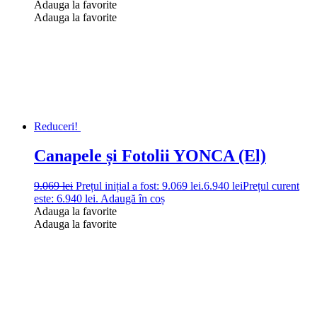
Adauga la favorite
Adauga la favorite
Reduceri!
Canapele și Fotolii YONCA (El)
9.069
lei
Prețul inițial a fost: 9.069 lei.
6.940
lei
Prețul curent
este: 6.940 lei.
Adaugă în coș
Adauga la favorite
Adauga la favorite