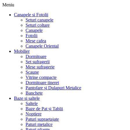
Meniu
Canapele si Fotolii
Seturi canapele
Seturi coltare
Canapele
Fotolii
Mese cafea
Canapele Oriental
Mobilier
Dormitoare
Set sufragerii
Mese sufragerie
Scaune
Vitrine compacte
Dormitoare tineret
Pantofare și Dulapuri Metalice
Banchete
Baze si saltele
Saltele
Baze de Pat și Tablii
Noptiere
Paturi supraetajate
Paturi metalice
Paturi pliante