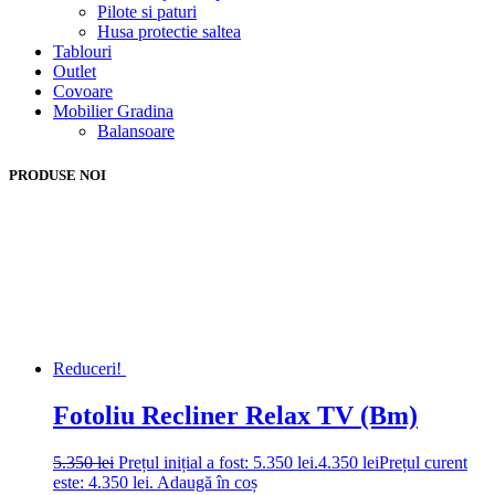
Pilote si paturi
Husa protectie saltea
Tablouri
Outlet
Covoare
Mobilier Gradina
Balansoare
PRODUSE NOI
Reduceri!
Fotoliu Recliner Relax TV (Bm)
5.350
lei
Prețul inițial a fost: 5.350 lei.
4.350
lei
Prețul curent
este: 4.350 lei.
Adaugă în coș