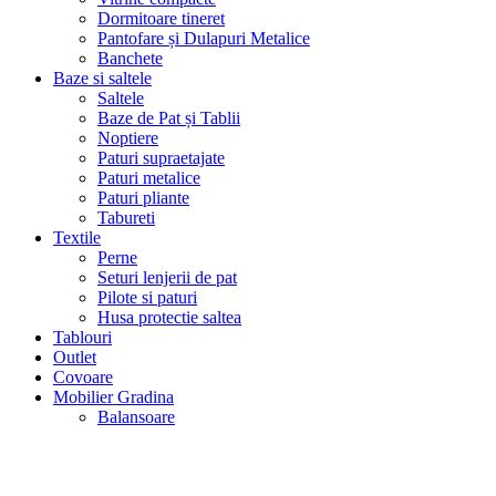
Dormitoare tineret
Pantofare și Dulapuri Metalice
Banchete
Baze si saltele
Saltele
Baze de Pat și Tablii
Noptiere
Paturi supraetajate
Paturi metalice
Paturi pliante
Tabureti
Textile
Perne
Seturi lenjerii de pat
Pilote si paturi
Husa protectie saltea
Tablouri
Outlet
Covoare
Mobilier Gradina
Balansoare