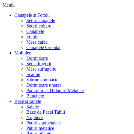
Meniu
Canapele si Fotolii
Seturi canapele
Seturi coltare
Canapele
Fotolii
Mese cafea
Canapele Oriental
Mobilier
Dormitoare
Set sufragerii
Mese sufragerie
Scaune
Vitrine compacte
Dormitoare tineret
Pantofare și Dulapuri Metalice
Banchete
Baze si saltele
Saltele
Baze de Pat și Tablii
Noptiere
Paturi supraetajate
Paturi metalice
Paturi pliante