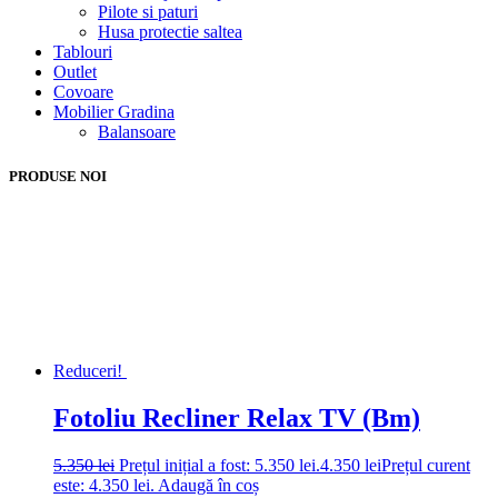
Pilote si paturi
Husa protectie saltea
Tablouri
Outlet
Covoare
Mobilier Gradina
Balansoare
PRODUSE NOI
Reduceri!
Fotoliu Recliner Relax TV (Bm)
5.350
lei
Prețul inițial a fost: 5.350 lei.
4.350
lei
Prețul curent
este: 4.350 lei.
Adaugă în coș