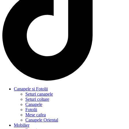
Canapele si Fotolii
Seturi canapele
Seturi coltare
Canapele
Fotolii
Mese cafea
Canapele Oriental
Mobilier