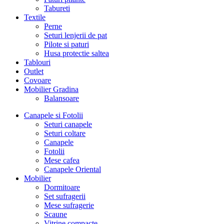
Tabureti
Textile
Perne
Seturi lenjerii de pat
Pilote si paturi
Husa protectie saltea
Tablouri
Outlet
Covoare
Mobilier Gradina
Balansoare
Canapele si Fotolii
Seturi canapele
Seturi coltare
Canapele
Fotolii
Mese cafea
Canapele Oriental
Mobilier
Dormitoare
Set sufragerii
Mese sufragerie
Scaune
Vitrine compacte