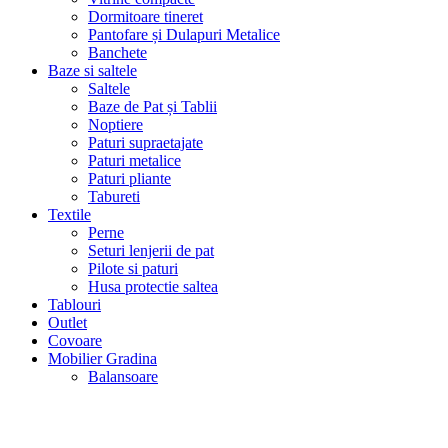
Dormitoare tineret
Pantofare și Dulapuri Metalice
Banchete
Baze si saltele
Saltele
Baze de Pat și Tablii
Noptiere
Paturi supraetajate
Paturi metalice
Paturi pliante
Tabureti
Textile
Perne
Seturi lenjerii de pat
Pilote si paturi
Husa protectie saltea
Tablouri
Outlet
Covoare
Mobilier Gradina
Balansoare