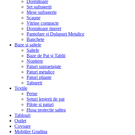
Dormitoare
Set sufragerii
Mese sufragerie
Scaune
Vitrine compacte
Dormitoare tineret
Pantofare și Dulapuri Metalice
Banchete
Baze si saltele
Saltele
Baze de Pat și Tablii
Noptiere
Paturi supraetajate
Paturi metalice
Paturi pliante
Tabureti
Textile
Perne
Seturi lenjerii de pat
Pilote si paturi
Husa protectie saltea
Tablouri
Outlet
Covoare
Mobilier Gradina