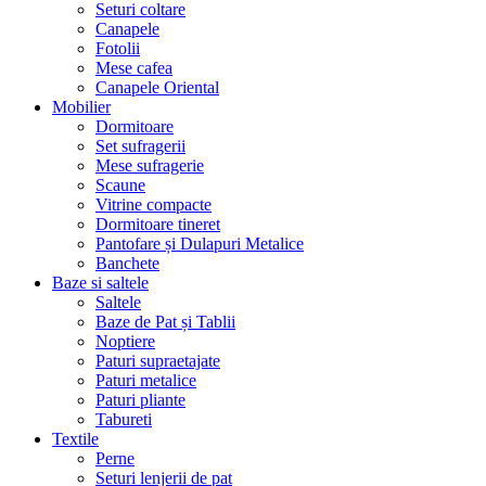
Seturi coltare
Canapele
Fotolii
Mese cafea
Canapele Oriental
Mobilier
Dormitoare
Set sufragerii
Mese sufragerie
Scaune
Vitrine compacte
Dormitoare tineret
Pantofare și Dulapuri Metalice
Banchete
Baze si saltele
Saltele
Baze de Pat și Tablii
Noptiere
Paturi supraetajate
Paturi metalice
Paturi pliante
Tabureti
Textile
Perne
Seturi lenjerii de pat