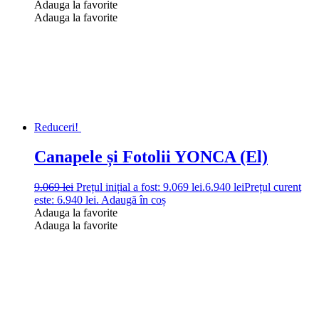
Adauga la favorite
Adauga la favorite
Reduceri!
Canapele și Fotolii YONCA (El)
9.069
lei
Prețul inițial a fost: 9.069 lei.
6.940
lei
Prețul curent
este: 6.940 lei.
Adaugă în coș
Adauga la favorite
Adauga la favorite