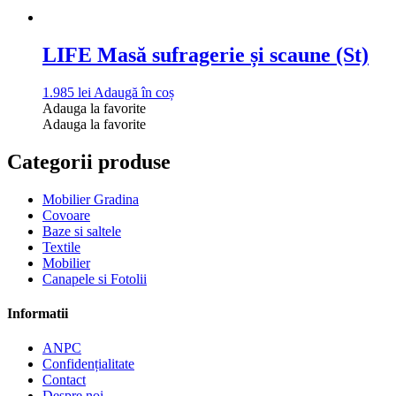
LIFE Masă sufragerie și scaune (St)
1.985
lei
Adaugă în coș
Adauga la favorite
Adauga la favorite
Categorii produse
Mobilier Gradina
Covoare
Baze si saltele
Textile
Mobilier
Canapele si Fotolii
Informatii
ANPC
Confidențialitate
Contact
Despre noi