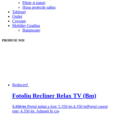
Pilote si paturi
Husa protectie saltea
Tablouri
Outlet
Covoare
Mobilier Gradina
Balansoare
PRODUSE NOI
Reduceri!
Fotoliu Recliner Relax TV (Bm)
5.350
lei
Prețul inițial a fost: 5.350 lei.
4.350
lei
Prețul curent
este: 4.350 lei.
Adaugă în coș