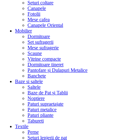
Seturi coltare
Canapele
Fotolii
Mese cafea
Canapele Oriental
Mobilier
Dormitoare
Set sufragerii
Mese sufragerie
Scaune
Vitrine compacte
Dormitoare tineret
Pantofare și Dulapuri Metalice
Banchete
Baze si saltele
Saltele
Baze de Pat și Tablii
Noptiere
Paturi supraetajate
Paturi metalice
Paturi pliante
Tabureti
Textile
Perne
Seturi lenjerii de pat