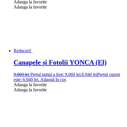
Adauga la favorite
Adauga la favorite
Reduceri!
Canapele și Fotolii YONCA (El)
9.069
lei
Prețul inițial a fost: 9.069 lei.
6.940
lei
Prețul curent
este: 6.940 lei.
Adaugă în coș
Adauga la favorite
Adauga la favorite