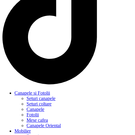
Canapele si Fotolii
Seturi canapele
Seturi coltare
Canapele
Fotolii
Mese cafea
Canapele Oriental
Mobilier