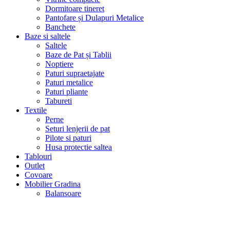
Dormitoare tineret
Pantofare și Dulapuri Metalice
Banchete
Baze si saltele
Saltele
Baze de Pat și Tablii
Noptiere
Paturi supraetajate
Paturi metalice
Paturi pliante
Tabureti
Textile
Perne
Seturi lenjerii de pat
Pilote si paturi
Husa protectie saltea
Tablouri
Outlet
Covoare
Mobilier Gradina
Balansoare