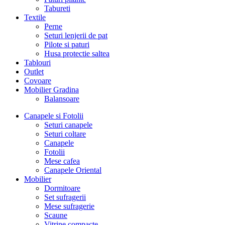
Tabureti
Textile
Perne
Seturi lenjerii de pat
Pilote si paturi
Husa protectie saltea
Tablouri
Outlet
Covoare
Mobilier Gradina
Balansoare
Canapele si Fotolii
Seturi canapele
Seturi coltare
Canapele
Fotolii
Mese cafea
Canapele Oriental
Mobilier
Dormitoare
Set sufragerii
Mese sufragerie
Scaune
Vitrine compacte