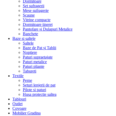
Dormitoare
Set sufragerii
Mese sufragerie
Scaune
Vitrine compacte
Dormitoare tineret
Pantofare și Dulapuri Metalice
Banchete
Baze si saltele
Saltele
Baze de Pat și Tablii
Noptiere
Paturi supraetajate
Paturi metalice
Paturi pliante
Tabureti
Textile
Perne
Seturi lenjerii de pat
Pilote si paturi
Husa protectie saltea
Tablouri
Outlet
Covoare
Mobilier Gradina