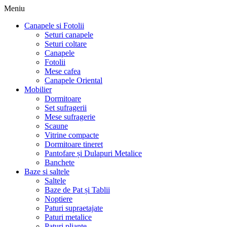
Meniu
Canapele si Fotolii
Seturi canapele
Seturi coltare
Canapele
Fotolii
Mese cafea
Canapele Oriental
Mobilier
Dormitoare
Set sufragerii
Mese sufragerie
Scaune
Vitrine compacte
Dormitoare tineret
Pantofare și Dulapuri Metalice
Banchete
Baze si saltele
Saltele
Baze de Pat și Tablii
Noptiere
Paturi supraetajate
Paturi metalice
Paturi pliante