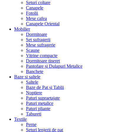
Seturi coltare
Canapele
Fotolii
Mese cafea
Canapele Oriental
Mobilier
Dormitoare
Set sufragerii
Mese sufragerie
Scaune
Vitrine compacte
Dormitoare tineret
Pantofare și Dulapuri Metalice
Banchete
Baze si saltele
Saltele
Baze de Pat și Tablii
Noptiere
Paturi supraetajate
Paturi metalice
Paturi pliante
Tabureti
Textile
Perne
Seturi lenjerii de pat