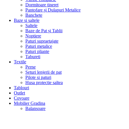
Dormitoare tineret
Pantofare și Dulapuri Metalice
Banchete
Baze si saltele
Saltele
Baze de Pat și Tablii
Noptiere
Paturi supraetajate
Paturi metalice
Paturi pliante
Tabureti
Textile
Perne
Seturi lenjerii de pat
Pilote si paturi
Husa protectie saltea
Tablouri
Outlet
Covoare
Mobilier Gradina
Balansoare