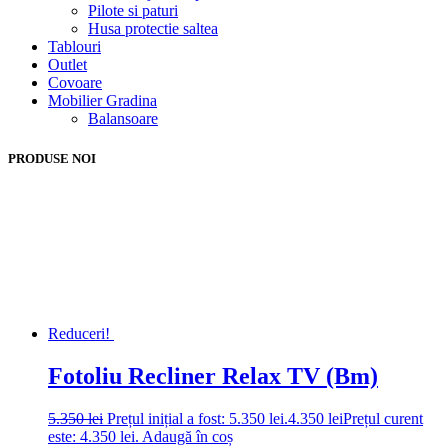
Pilote si paturi
Husa protectie saltea
Tablouri
Outlet
Covoare
Mobilier Gradina
Balansoare
PRODUSE NOI
Reduceri!
Fotoliu Recliner Relax TV (Bm)
5.350
lei
Prețul inițial a fost: 5.350 lei.
4.350
lei
Prețul curent
este: 4.350 lei.
Adaugă în coș