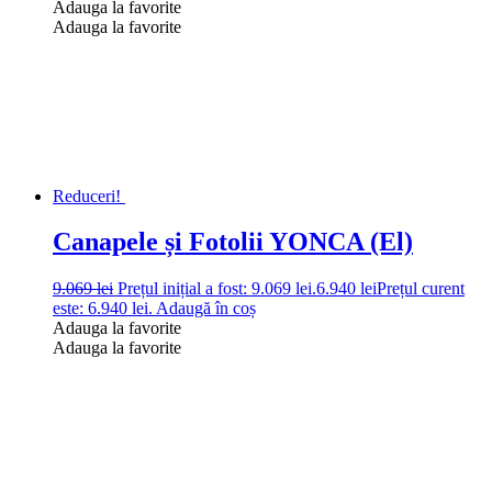
Adauga la favorite
Adauga la favorite
Reduceri!
Canapele și Fotolii YONCA (El)
9.069
lei
Prețul inițial a fost: 9.069 lei.
6.940
lei
Prețul curent
este: 6.940 lei.
Adaugă în coș
Adauga la favorite
Adauga la favorite