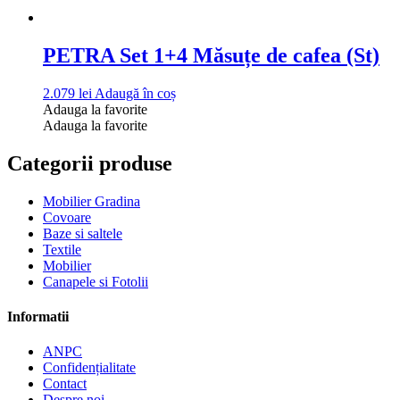
PETRA Set 1+4 Măsuțe de cafea (St)
2.079
lei
Adaugă în coș
Adauga la favorite
Adauga la favorite
Categorii produse
Mobilier Gradina
Covoare
Baze si saltele
Textile
Mobilier
Canapele si Fotolii
Informatii
ANPC
Confidențialitate
Contact
Despre noi