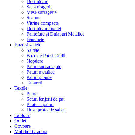
Dormitoare
Set sufragerii
Mese sufragerie
Scaune
Vitrine compacte
Dormitoare tineret
Pantofare și Dulapuri Metalice
Banchete
Baze si saltele
Saltele
Baze de Pat și Tablii
Noptiere
Paturi supraetajate
Paturi metalice
Paturi pliante
Tabureti
Textile
Perne
Seturi lenjerii de pat
Pilote si paturi
Husa protectie saltea
Tablouri
Outlet
Covoare
Mobilier Gradina