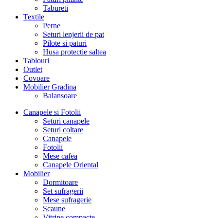
Tabureti
Textile
Perne
Seturi lenjerii de pat
Pilote si paturi
Husa protectie saltea
Tablouri
Outlet
Covoare
Mobilier Gradina
Balansoare
Canapele si Fotolii
Seturi canapele
Seturi coltare
Canapele
Fotolii
Mese cafea
Canapele Oriental
Mobilier
Dormitoare
Set sufragerii
Mese sufragerie
Scaune
Vitrine compacte