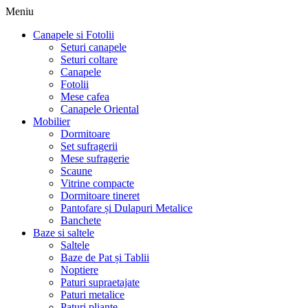
Meniu
Canapele si Fotolii
Seturi canapele
Seturi coltare
Canapele
Fotolii
Mese cafea
Canapele Oriental
Mobilier
Dormitoare
Set sufragerii
Mese sufragerie
Scaune
Vitrine compacte
Dormitoare tineret
Pantofare și Dulapuri Metalice
Banchete
Baze si saltele
Saltele
Baze de Pat și Tablii
Noptiere
Paturi supraetajate
Paturi metalice
Paturi pliante