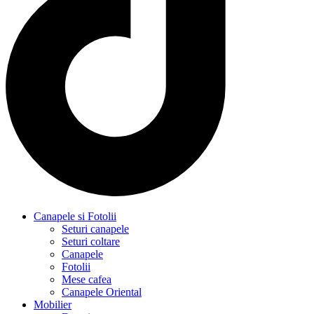
Canapele si Fotolii
Seturi canapele
Seturi coltare
Canapele
Fotolii
Mese cafea
Canapele Oriental
Mobilier