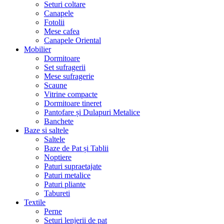
Seturi coltare
Canapele
Fotolii
Mese cafea
Canapele Oriental
Mobilier
Dormitoare
Set sufragerii
Mese sufragerie
Scaune
Vitrine compacte
Dormitoare tineret
Pantofare și Dulapuri Metalice
Banchete
Baze si saltele
Saltele
Baze de Pat și Tablii
Noptiere
Paturi supraetajate
Paturi metalice
Paturi pliante
Tabureti
Textile
Perne
Seturi lenjerii de pat