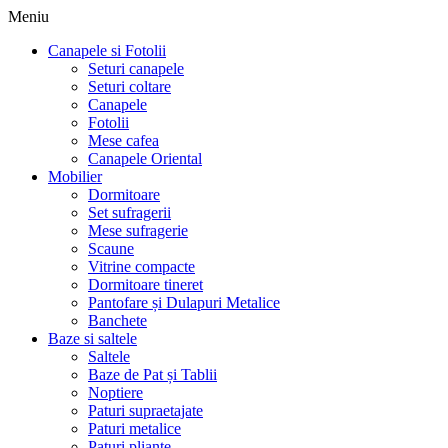
Meniu
Canapele si Fotolii
Seturi canapele
Seturi coltare
Canapele
Fotolii
Mese cafea
Canapele Oriental
Mobilier
Dormitoare
Set sufragerii
Mese sufragerie
Scaune
Vitrine compacte
Dormitoare tineret
Pantofare și Dulapuri Metalice
Banchete
Baze si saltele
Saltele
Baze de Pat și Tablii
Noptiere
Paturi supraetajate
Paturi metalice
Paturi pliante