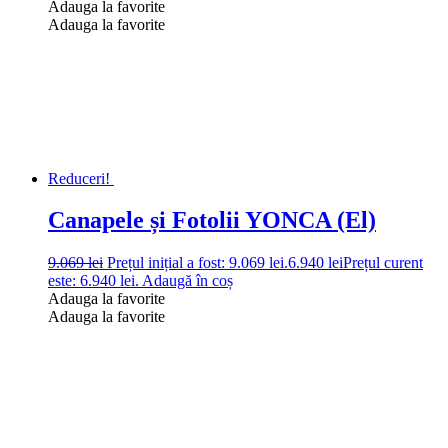
Adauga la favorite
Adauga la favorite
Reduceri!
Canapele și Fotolii YONCA (El)
9.069
lei
Prețul inițial a fost: 9.069 lei.
6.940
lei
Prețul curent
este: 6.940 lei.
Adaugă în coș
Adauga la favorite
Adauga la favorite