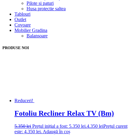
Pilote si paturi
Husa protectie saltea
Tablouri
Outlet
Covoare
Mobilier Gradina
Balansoare
PRODUSE NOI
Reduceri!
Fotoliu Recliner Relax TV (Bm)
5.350
lei
Prețul inițial a fost: 5.350 lei.
4.350
lei
Prețul curent
este: 4.350 lei.
Adaugă în coș