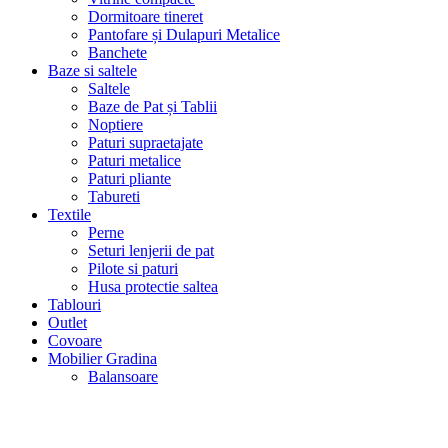
Dormitoare tineret
Pantofare și Dulapuri Metalice
Banchete
Baze si saltele
Saltele
Baze de Pat și Tablii
Noptiere
Paturi supraetajate
Paturi metalice
Paturi pliante
Tabureti
Textile
Perne
Seturi lenjerii de pat
Pilote si paturi
Husa protectie saltea
Tablouri
Outlet
Covoare
Mobilier Gradina
Balansoare