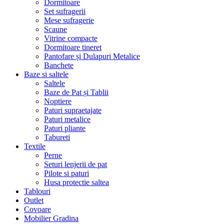
Dormitoare
Set sufragerii
Mese sufragerie
Scaune
Vitrine compacte
Dormitoare tineret
Pantofare și Dulapuri Metalice
Banchete
Baze si saltele
Saltele
Baze de Pat și Tablii
Noptiere
Paturi supraetajate
Paturi metalice
Paturi pliante
Tabureti
Textile
Perne
Seturi lenjerii de pat
Pilote si paturi
Husa protectie saltea
Tablouri
Outlet
Covoare
Mobilier Gradina