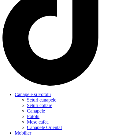
Canapele si Fotolii
Seturi canapele
Seturi coltare
Canapele
Fotolii
Mese cafea
Canapele Oriental
Mobilier