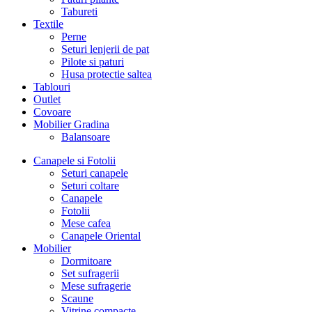
Tabureti
Textile
Perne
Seturi lenjerii de pat
Pilote si paturi
Husa protectie saltea
Tablouri
Outlet
Covoare
Mobilier Gradina
Balansoare
Canapele si Fotolii
Seturi canapele
Seturi coltare
Canapele
Fotolii
Mese cafea
Canapele Oriental
Mobilier
Dormitoare
Set sufragerii
Mese sufragerie
Scaune
Vitrine compacte