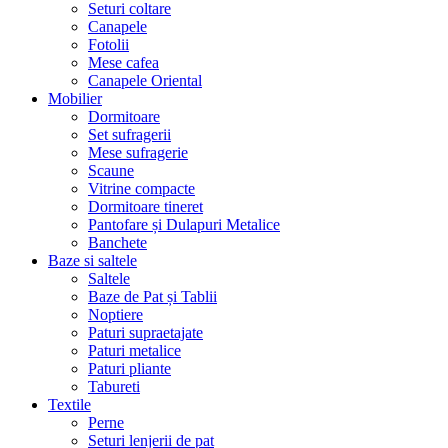
Seturi coltare
Canapele
Fotolii
Mese cafea
Canapele Oriental
Mobilier
Dormitoare
Set sufragerii
Mese sufragerie
Scaune
Vitrine compacte
Dormitoare tineret
Pantofare și Dulapuri Metalice
Banchete
Baze si saltele
Saltele
Baze de Pat și Tablii
Noptiere
Paturi supraetajate
Paturi metalice
Paturi pliante
Tabureti
Textile
Perne
Seturi lenjerii de pat