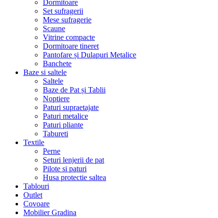
Dormitoare
Set sufragerii
Mese sufragerie
Scaune
Vitrine compacte
Dormitoare tineret
Pantofare și Dulapuri Metalice
Banchete
Baze si saltele
Saltele
Baze de Pat și Tablii
Noptiere
Paturi supraetajate
Paturi metalice
Paturi pliante
Tabureti
Textile
Perne
Seturi lenjerii de pat
Pilote si paturi
Husa protectie saltea
Tablouri
Outlet
Covoare
Mobilier Gradina