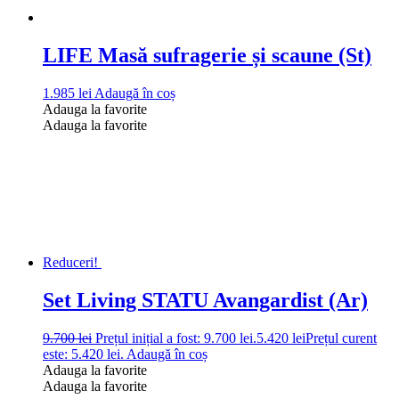
LIFE Masă sufragerie și scaune (St)
1.985
lei
Adaugă în coș
Adauga la favorite
Adauga la favorite
Reduceri!
Set Living STATU Avangardist (Ar)
9.700
lei
Prețul inițial a fost: 9.700 lei.
5.420
lei
Prețul curent
este: 5.420 lei.
Adaugă în coș
Adauga la favorite
Adauga la favorite