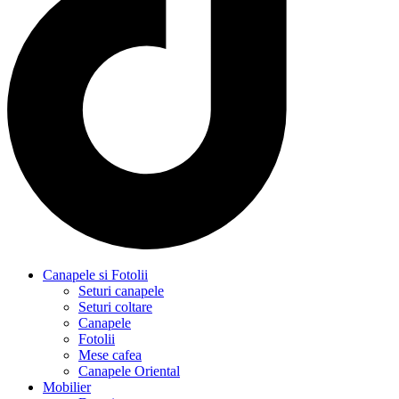
Canapele si Fotolii
Seturi canapele
Seturi coltare
Canapele
Fotolii
Mese cafea
Canapele Oriental
Mobilier