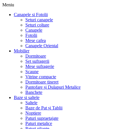
Meniu
Canapele si Fotolii
Seturi canapele
Seturi coltare
Canapele
Fotolii
Mese cafea
Canapele Oriental
Mobilier
Dormitoare
Set sufragerii
Mese sufragerie
Scaune
Vitrine compacte
Dormitoare tineret
Pantofare și Dulapuri Metalice
Banchete
Baze si saltele
Saltele
Baze de Pat și Tablii
Noptiere
Paturi supraetajate
Paturi metalice
Paturi pliante