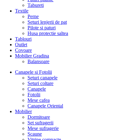
Tabureti
Textile
Perne
Seturi lenjerii de pat
Pilote si paturi
Husa protectie saltea
Tablouri
Outlet
Covoare
Mobilier Gradina
Balansoare
Canapele si Fotolii
Seturi canapele
Seturi coltare
Canapele
Fotolii
Mese cafea
Canapele Oriental
Mobilier
Dormitoare
Set sufragerii
Mese sufragerie
Scaune
Vitrine compacte