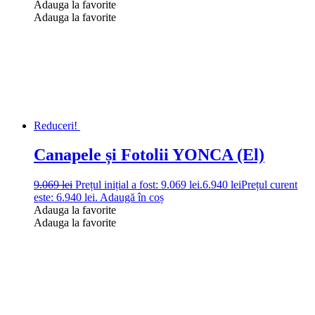
Adauga la favorite
Adauga la favorite
Reduceri!
Canapele și Fotolii YONCA (El)
9.069
lei
Prețul inițial a fost: 9.069 lei.
6.940
lei
Prețul curent
este: 6.940 lei.
Adaugă în coș
Adauga la favorite
Adauga la favorite