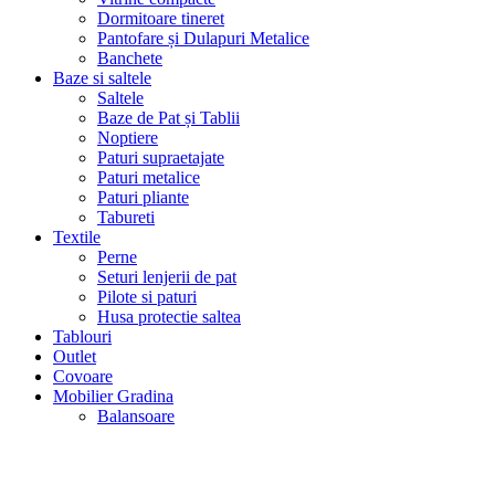
Dormitoare tineret
Pantofare și Dulapuri Metalice
Banchete
Baze si saltele
Saltele
Baze de Pat și Tablii
Noptiere
Paturi supraetajate
Paturi metalice
Paturi pliante
Tabureti
Textile
Perne
Seturi lenjerii de pat
Pilote si paturi
Husa protectie saltea
Tablouri
Outlet
Covoare
Mobilier Gradina
Balansoare