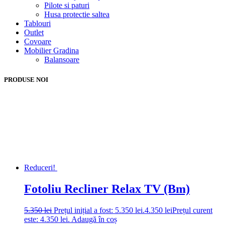
Pilote si paturi
Husa protectie saltea
Tablouri
Outlet
Covoare
Mobilier Gradina
Balansoare
PRODUSE NOI
Reduceri!
Fotoliu Recliner Relax TV (Bm)
5.350
lei
Prețul inițial a fost: 5.350 lei.
4.350
lei
Prețul curent
este: 4.350 lei.
Adaugă în coș