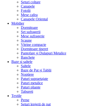
Seturi coltare
Canapele
Fotolii
Mese cafea
Canapele Oriental
Mobilier
Dormitoare
Set sufragerii
Mese sufragerie
Scaune
Vitrine compacte
Dormitoare tineret
Pantofare și Dulapuri Metalice
Banchete
Baze si saltele
Saltele
Baze de Pat și Tablii
Noptiere
Paturi supraetajate
Paturi metalice
Paturi pliante
Tabureti
Textile
Perne
Seturi lenjerii de pat