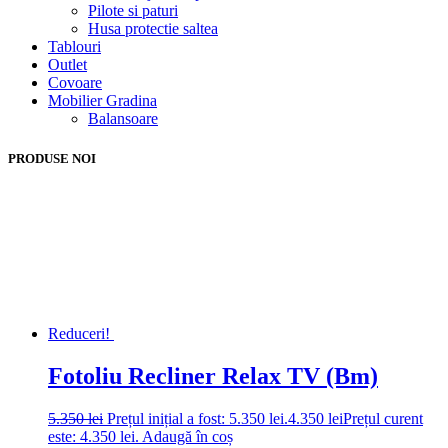
Pilote si paturi
Husa protectie saltea
Tablouri
Outlet
Covoare
Mobilier Gradina
Balansoare
PRODUSE NOI
Reduceri!
Fotoliu Recliner Relax TV (Bm)
5.350
lei
Prețul inițial a fost: 5.350 lei.
4.350
lei
Prețul curent
este: 4.350 lei.
Adaugă în coș