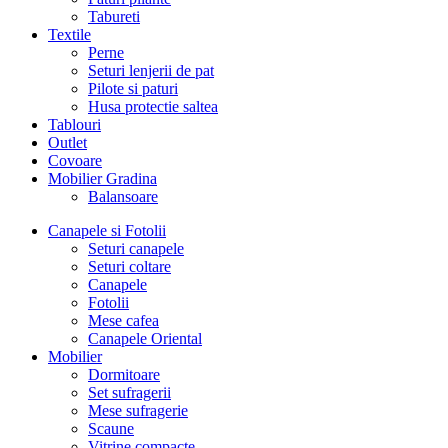
Tabureti
Textile
Perne
Seturi lenjerii de pat
Pilote si paturi
Husa protectie saltea
Tablouri
Outlet
Covoare
Mobilier Gradina
Balansoare
Canapele si Fotolii
Seturi canapele
Seturi coltare
Canapele
Fotolii
Mese cafea
Canapele Oriental
Mobilier
Dormitoare
Set sufragerii
Mese sufragerie
Scaune
Vitrine compacte