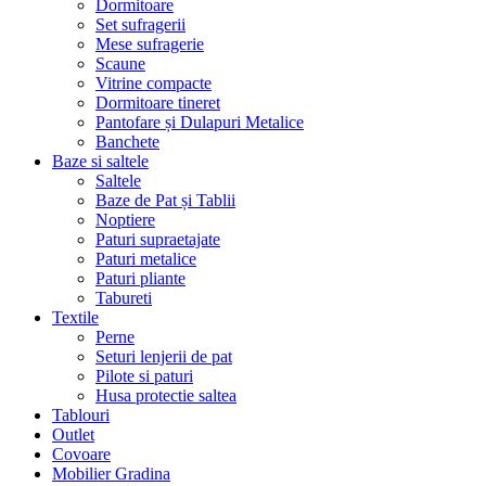
Dormitoare
Set sufragerii
Mese sufragerie
Scaune
Vitrine compacte
Dormitoare tineret
Pantofare și Dulapuri Metalice
Banchete
Baze si saltele
Saltele
Baze de Pat și Tablii
Noptiere
Paturi supraetajate
Paturi metalice
Paturi pliante
Tabureti
Textile
Perne
Seturi lenjerii de pat
Pilote si paturi
Husa protectie saltea
Tablouri
Outlet
Covoare
Mobilier Gradina