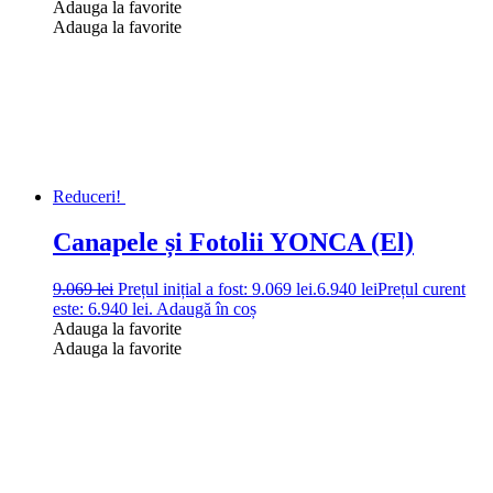
Adauga la favorite
Adauga la favorite
Reduceri!
Canapele și Fotolii YONCA (El)
9.069
lei
Prețul inițial a fost: 9.069 lei.
6.940
lei
Prețul curent
este: 6.940 lei.
Adaugă în coș
Adauga la favorite
Adauga la favorite