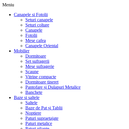
Meniu
Canapele si Fotolii
Seturi canapele
Seturi coltare
Canapele
Fotolii
Mese cafea
Canapele Oriental
Mobilier
Dormitoare
Set sufragerii
Mese sufragerie
Scaune
Vitrine compacte
Dormitoare tineret
Pantofare și Dulapuri Metalice
Banchete
Baze si saltele
Saltele
Baze de Pat și Tablii
Noptiere
Paturi supraetajate
Paturi metalice
Paturi pliante