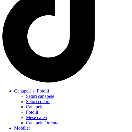
Canapele si Fotolii
Seturi canapele
Seturi coltare
Canapele
Fotolii
Mese cafea
Canapele Oriental
Mobilier