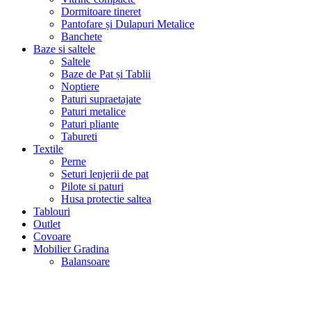
Dormitoare tineret
Pantofare și Dulapuri Metalice
Banchete
Baze si saltele
Saltele
Baze de Pat și Tablii
Noptiere
Paturi supraetajate
Paturi metalice
Paturi pliante
Tabureti
Textile
Perne
Seturi lenjerii de pat
Pilote si paturi
Husa protectie saltea
Tablouri
Outlet
Covoare
Mobilier Gradina
Balansoare