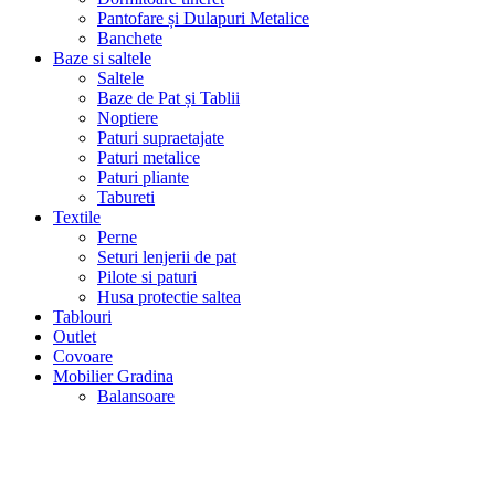
Pantofare și Dulapuri Metalice
Banchete
Baze si saltele
Saltele
Baze de Pat și Tablii
Noptiere
Paturi supraetajate
Paturi metalice
Paturi pliante
Tabureti
Textile
Perne
Seturi lenjerii de pat
Pilote si paturi
Husa protectie saltea
Tablouri
Outlet
Covoare
Mobilier Gradina
Balansoare