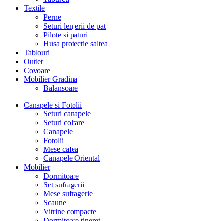
Textile
Perne
Seturi lenjerii de pat
Pilote si paturi
Husa protectie saltea
Tablouri
Outlet
Covoare
Mobilier Gradina
Balansoare
Canapele si Fotolii
Seturi canapele
Seturi coltare
Canapele
Fotolii
Mese cafea
Canapele Oriental
Mobilier
Dormitoare
Set sufragerii
Mese sufragerie
Scaune
Vitrine compacte
Dormitoare tineret