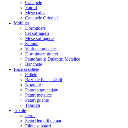
Canapele
Fotolii
Mese cafea
Canapele Oriental
Mobilier
Dormitoare
Set sufragerii
Mese sufragerie
Scaune
Vitrine compacte
Dormitoare tineret
Pantofare și Dulapuri Metalice
Banchete
Baze si saltele
Saltele
Baze de Pat și Tablii
Noptiere
Paturi supraetajate
Paturi metalice
Paturi pliante
Tabureti
Textile
Perne
Seturi lenjerii de pat
Pilote si paturi