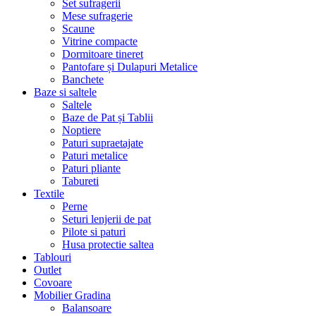
Set sufragerii
Mese sufragerie
Scaune
Vitrine compacte
Dormitoare tineret
Pantofare și Dulapuri Metalice
Banchete
Baze si saltele
Saltele
Baze de Pat și Tablii
Noptiere
Paturi supraetajate
Paturi metalice
Paturi pliante
Tabureti
Textile
Perne
Seturi lenjerii de pat
Pilote si paturi
Husa protectie saltea
Tablouri
Outlet
Covoare
Mobilier Gradina
Balansoare