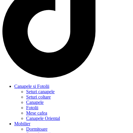
Canapele si Fotolii
Seturi canapele
Seturi coltare
Canapele
Fotolii
Mese cafea
Canapele Oriental
Mobilier
Dormitoare