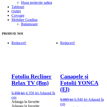
Husa protectie saltea
Tablouri
Outlet
Covoare
Mobilier Gradina
Balansoare
PRODUSE NOI
Reduceri!
Reduceri!
Fotoliu Recliner
Canapele și
Relax TV (Bm)
Fotolii YONCA
(El)
Prețul
Prețul
5.350
lei
4.350
lei
Adaugă în
inițial
curent
coș
Prețul
Prețul
9.069
lei
6.940
lei
Adaugă în
a
este:
Adauga la favorite
inițial
curent
coș
fost:
4.350 lei.
Adauga la favorite