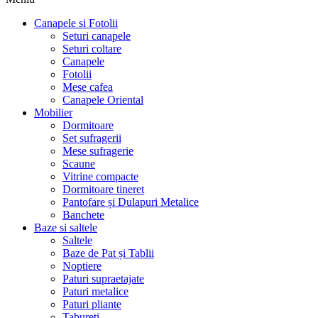
Canapele si Fotolii
Seturi canapele
Seturi coltare
Canapele
Fotolii
Mese cafea
Canapele Oriental
Mobilier
Dormitoare
Set sufragerii
Mese sufragerie
Scaune
Vitrine compacte
Dormitoare tineret
Pantofare și Dulapuri Metalice
Banchete
Baze si saltele
Saltele
Baze de Pat și Tablii
Noptiere
Paturi supraetajate
Paturi metalice
Paturi pliante
Tabureti