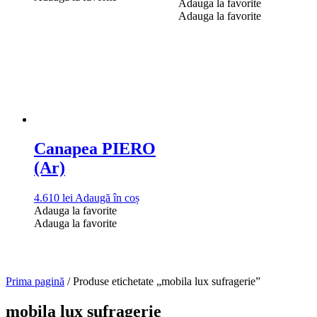
a
este:
Adauga la favorite
5.350 lei.
fost:
6.940 lei.
Adauga la favorite
9.069 lei.
Canapea PIERO
(Ar)
4.610
lei
Adaugă în coș
Adauga la favorite
Adauga la favorite
Prima pagină
/ Produse etichetate „mobila lux sufragerie”
mobila lux sufragerie