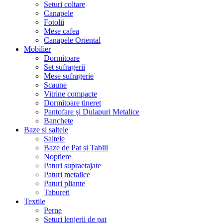
Seturi coltare
Canapele
Fotolii
Mese cafea
Canapele Oriental
Mobilier
Dormitoare
Set sufragerii
Mese sufragerie
Scaune
Vitrine compacte
Dormitoare tineret
Pantofare și Dulapuri Metalice
Banchete
Baze si saltele
Saltele
Baze de Pat și Tablii
Noptiere
Paturi supraetajate
Paturi metalice
Paturi pliante
Tabureti
Textile
Perne
Seturi lenjerii de pat