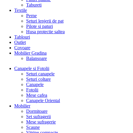
Tabureti
Textile
Perne
Seturi lenjerii de pat
Pilote si paturi
Husa protectie saltea
Tablouri
Outlet
Covoare
Mobilier Gradina
Balansoare
Canapele si Fotolii
Seturi canapele
Seturi coltare
Canapele
Fotolii
Mese cafea
Canapele Oriental
Mobilier
Dormitoare
Set sufragerii
Mese sufragerie
Scaune
Vitrine compacte