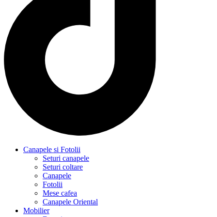
Canapele si Fotolii
Seturi canapele
Seturi coltare
Canapele
Fotolii
Mese cafea
Canapele Oriental
Mobilier