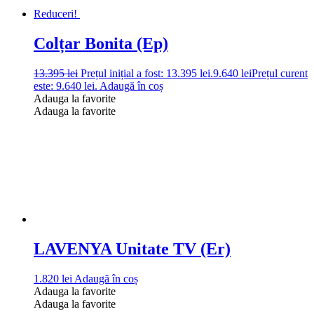
Reduceri!
Colțar Bonita (Ep)
13.395
lei
Prețul inițial a fost: 13.395 lei.
9.640
lei
Prețul curent
este: 9.640 lei.
Adaugă în coș
Adauga la favorite
Adauga la favorite
LAVENYA Unitate TV (Er)
1.820
lei
Adaugă în coș
Adauga la favorite
Adauga la favorite