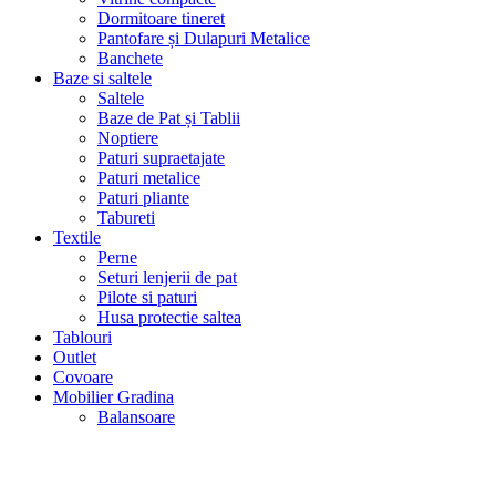
Dormitoare tineret
Pantofare și Dulapuri Metalice
Banchete
Baze si saltele
Saltele
Baze de Pat și Tablii
Noptiere
Paturi supraetajate
Paturi metalice
Paturi pliante
Tabureti
Textile
Perne
Seturi lenjerii de pat
Pilote si paturi
Husa protectie saltea
Tablouri
Outlet
Covoare
Mobilier Gradina
Balansoare