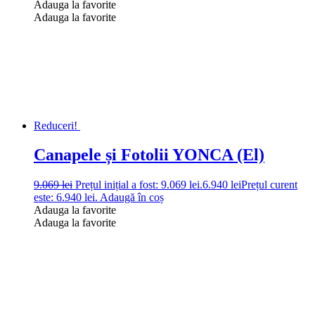
Adauga la favorite
Adauga la favorite
Reduceri!
Canapele și Fotolii YONCA (El)
9.069
lei
Prețul inițial a fost: 9.069 lei.
6.940
lei
Prețul curent
este: 6.940 lei.
Adaugă în coș
Adauga la favorite
Adauga la favorite