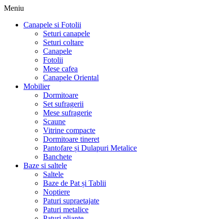
Meniu
Canapele si Fotolii
Seturi canapele
Seturi coltare
Canapele
Fotolii
Mese cafea
Canapele Oriental
Mobilier
Dormitoare
Set sufragerii
Mese sufragerie
Scaune
Vitrine compacte
Dormitoare tineret
Pantofare și Dulapuri Metalice
Banchete
Baze si saltele
Saltele
Baze de Pat și Tablii
Noptiere
Paturi supraetajate
Paturi metalice
Paturi pliante