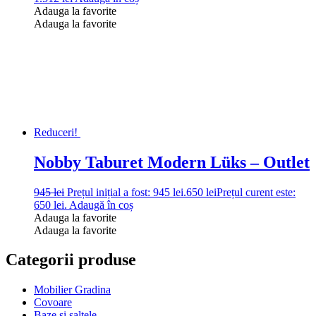
Adauga la favorite
Adauga la favorite
Reduceri!
Nobby Taburet Modern Lüks – Outlet
945
lei
Prețul inițial a fost: 945 lei.
650
lei
Prețul curent este:
650 lei.
Adaugă în coș
Adauga la favorite
Adauga la favorite
Categorii produse
Mobilier Gradina
Covoare
Baze si saltele