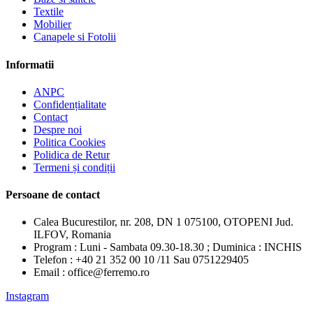
Textile
Mobilier
Canapele si Fotolii
Informatii
ANPC
Confidențialitate
Contact
Despre noi
Politica Cookies
Polidica de Retur
Termeni și condiții
Persoane de contact
Calea Bucurestilor, nr. 208, DN 1 075100, OTOPENI Jud.
ILFOV, Romania
Program : Luni - Sambata 09.30-18.30 ; Duminica : INCHIS
Telefon : +40 21 352 00 10 /11 Sau 0751229405
Email : office@ferremo.ro
Instagram