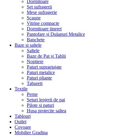
Dormitoare
Set sufragerii
Mese sufragerie
Scaune
Vitrine compacte
Dormitoare tineret
Pantofare și Dulapuri Metalice
Banchete
Baze si saltele
Saltele
Baze de Pat și Tablii
Noptiere
Paturi supraetajate
Paturi metalice
Paturi pliante
Tabureti
Textile
Perne
Seturi lenjerii de pat
Pilote si paturi
Husa protectie saltea
Tablouri
Outlet
Covoare
Mobilier Gradina