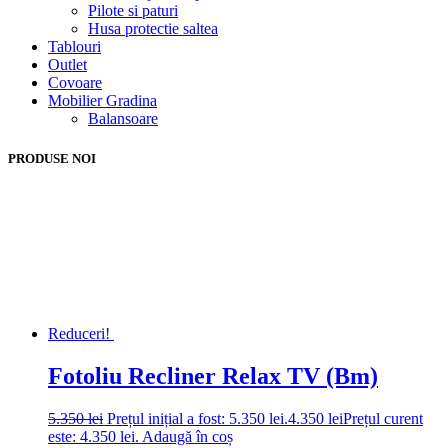
Pilote si paturi
Husa protectie saltea
Tablouri
Outlet
Covoare
Mobilier Gradina
Balansoare
PRODUSE NOI
Reduceri!
Fotoliu Recliner Relax TV (Bm)
5.350
lei
Prețul inițial a fost: 5.350 lei.
4.350
lei
Prețul curent
este: 4.350 lei.
Adaugă în coș