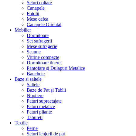
Seturi coltare
Canapele
Fotolii
Mese cafea
Canapele Oriental
Mobilier
Dormitoare
Set sufragerii
Mese sufragerie
Scaune
Vitrine compacte
Dormitoare tineret
Pantofare și Dulapuri Metalice
Banchete
Baze si saltele
Saltele
Baze de Pat și Tablii
Noptiere
Paturi supraetajate
Paturi metalice
Paturi pliante
Tabureti
Textile
Perne
Seturi lenjerii de pat