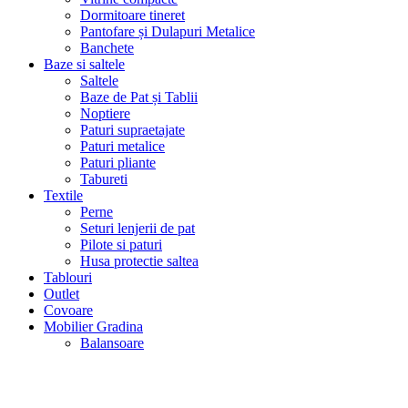
Dormitoare tineret
Pantofare și Dulapuri Metalice
Banchete
Baze si saltele
Saltele
Baze de Pat și Tablii
Noptiere
Paturi supraetajate
Paturi metalice
Paturi pliante
Tabureti
Textile
Perne
Seturi lenjerii de pat
Pilote si paturi
Husa protectie saltea
Tablouri
Outlet
Covoare
Mobilier Gradina
Balansoare