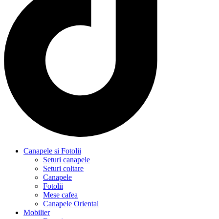
Canapele si Fotolii
Seturi canapele
Seturi coltare
Canapele
Fotolii
Mese cafea
Canapele Oriental
Mobilier