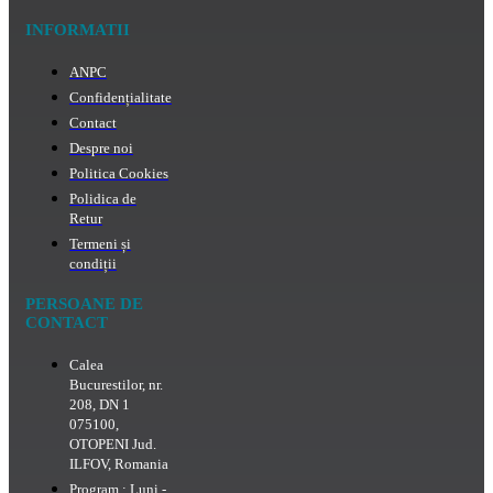
INFORMATII
ANPC
Confidențialitate
Contact
Despre noi
Politica Cookies
Polidica de
Retur
Termeni și
condiții
PERSOANE DE
CONTACT
Calea
Bucurestilor, nr.
208, DN 1
075100,
OTOPENI Jud.
ILFOV, Romania
Program : Luni -