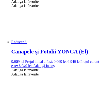
Adauga la favorite
Adauga la favorite
Reduceri!
Canapele și Fotolii YONCA (El)
9.069
lei
Prețul inițial a fost: 9.069 lei.
6.940
lei
Prețul curent
este: 6.940 lei.
Adaugă în coș
Adauga la favorite
Adauga la favorite