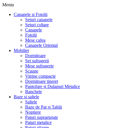
Meniu
Canapele si Fotolii
Seturi canapele
Seturi coltare
Canapele
Fotolii
Mese cafea
Canapele Oriental
Mobilier
Dormitoare
Set sufragerii
Mese sufragerie
Scaune
Vitrine compacte
Dormitoare tineret
Pantofare și Dulapuri Metalice
Banchete
Baze si saltele
Saltele
Baze de Pat și Tablii
Noptiere
Paturi supraetajate
Paturi metalice
Paturi pliante