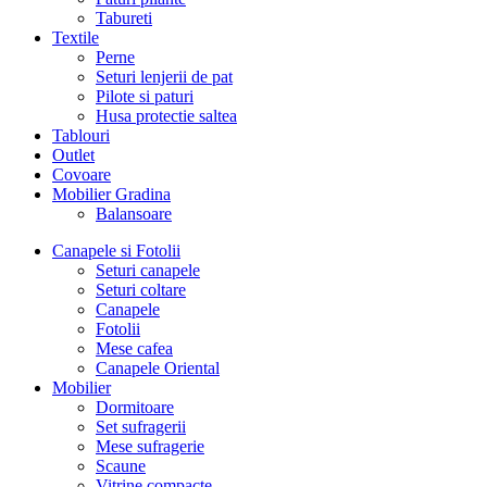
Tabureti
Textile
Perne
Seturi lenjerii de pat
Pilote si paturi
Husa protectie saltea
Tablouri
Outlet
Covoare
Mobilier Gradina
Balansoare
Canapele si Fotolii
Seturi canapele
Seturi coltare
Canapele
Fotolii
Mese cafea
Canapele Oriental
Mobilier
Dormitoare
Set sufragerii
Mese sufragerie
Scaune
Vitrine compacte