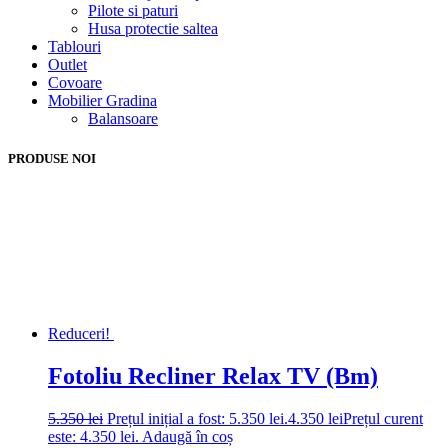
Pilote si paturi
Husa protectie saltea
Tablouri
Outlet
Covoare
Mobilier Gradina
Balansoare
PRODUSE NOI
Reduceri!
Fotoliu Recliner Relax TV (Bm)
5.350
lei
Prețul inițial a fost: 5.350 lei.
4.350
lei
Prețul curent
este: 4.350 lei.
Adaugă în coș