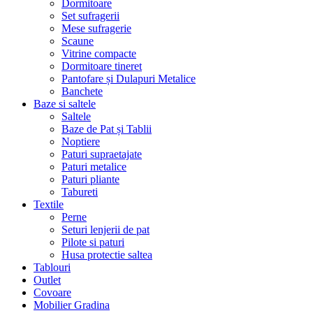
Dormitoare
Set sufragerii
Mese sufragerie
Scaune
Vitrine compacte
Dormitoare tineret
Pantofare și Dulapuri Metalice
Banchete
Baze si saltele
Saltele
Baze de Pat și Tablii
Noptiere
Paturi supraetajate
Paturi metalice
Paturi pliante
Tabureti
Textile
Perne
Seturi lenjerii de pat
Pilote si paturi
Husa protectie saltea
Tablouri
Outlet
Covoare
Mobilier Gradina