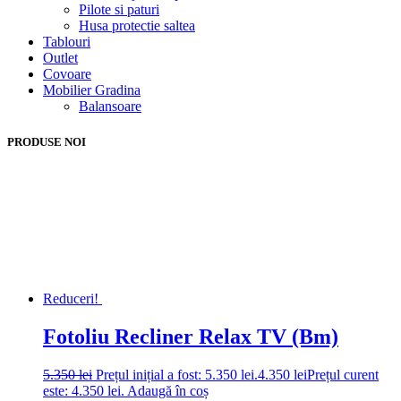
Pilote si paturi
Husa protectie saltea
Tablouri
Outlet
Covoare
Mobilier Gradina
Balansoare
PRODUSE NOI
Reduceri!
Fotoliu Recliner Relax TV (Bm)
5.350
lei
Prețul inițial a fost: 5.350 lei.
4.350
lei
Prețul curent
este: 4.350 lei.
Adaugă în coș