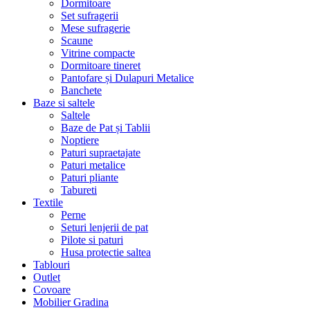
Dormitoare
Set sufragerii
Mese sufragerie
Scaune
Vitrine compacte
Dormitoare tineret
Pantofare și Dulapuri Metalice
Banchete
Baze si saltele
Saltele
Baze de Pat și Tablii
Noptiere
Paturi supraetajate
Paturi metalice
Paturi pliante
Tabureti
Textile
Perne
Seturi lenjerii de pat
Pilote si paturi
Husa protectie saltea
Tablouri
Outlet
Covoare
Mobilier Gradina