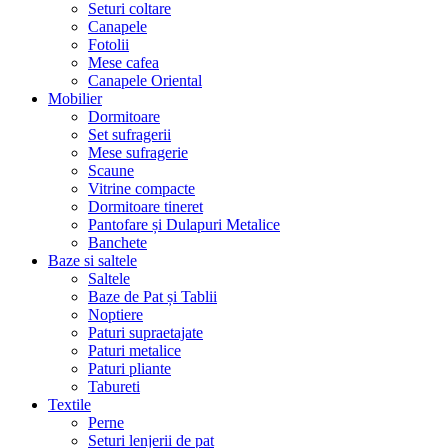
Seturi coltare
Canapele
Fotolii
Mese cafea
Canapele Oriental
Mobilier
Dormitoare
Set sufragerii
Mese sufragerie
Scaune
Vitrine compacte
Dormitoare tineret
Pantofare și Dulapuri Metalice
Banchete
Baze si saltele
Saltele
Baze de Pat și Tablii
Noptiere
Paturi supraetajate
Paturi metalice
Paturi pliante
Tabureti
Textile
Perne
Seturi lenjerii de pat