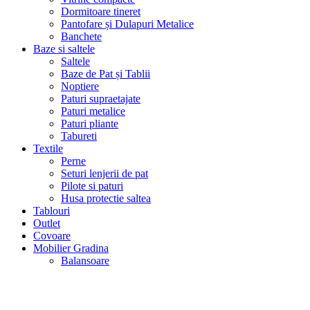
Dormitoare tineret
Pantofare și Dulapuri Metalice
Banchete
Baze si saltele
Saltele
Baze de Pat și Tablii
Noptiere
Paturi supraetajate
Paturi metalice
Paturi pliante
Tabureti
Textile
Perne
Seturi lenjerii de pat
Pilote si paturi
Husa protectie saltea
Tablouri
Outlet
Covoare
Mobilier Gradina
Balansoare