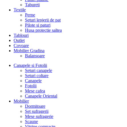
Tabureti
Textile
Perne
Seturi lenjerii de pat
Pilote si paturi
Husa protectie saltea
Tablouri
Outlet
Covoare
Mobilier Gradina
Balansoare
Canapele si Fotolii
Seturi canapele
Seturi coltare
Canapele
Fotolii
Mese cafea
Canapele Oriental
Mobilier
Dormitoare
Set sufragerii
Mese sufragerie
Scaune
Vitrine compacte