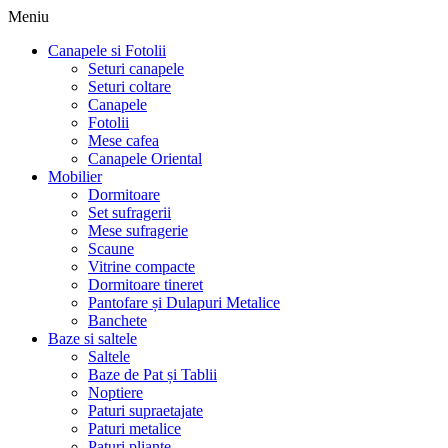
Meniu
Canapele si Fotolii
Seturi canapele
Seturi coltare
Canapele
Fotolii
Mese cafea
Canapele Oriental
Mobilier
Dormitoare
Set sufragerii
Mese sufragerie
Scaune
Vitrine compacte
Dormitoare tineret
Pantofare și Dulapuri Metalice
Banchete
Baze si saltele
Saltele
Baze de Pat și Tablii
Noptiere
Paturi supraetajate
Paturi metalice
Paturi pliante