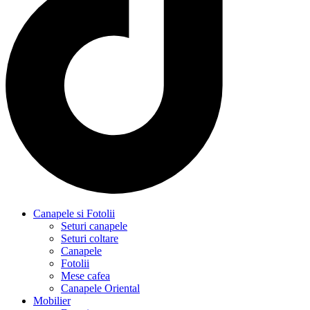
Canapele si Fotolii
Seturi canapele
Seturi coltare
Canapele
Fotolii
Mese cafea
Canapele Oriental
Mobilier