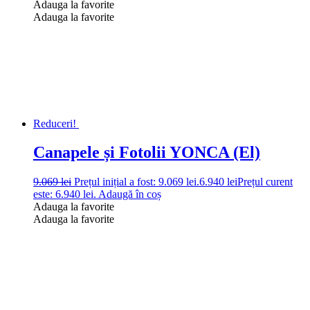
Adauga la favorite
Adauga la favorite
Reduceri!
Canapele și Fotolii YONCA (El)
9.069
lei
Prețul inițial a fost: 9.069 lei.
6.940
lei
Prețul curent
este: 6.940 lei.
Adaugă în coș
Adauga la favorite
Adauga la favorite