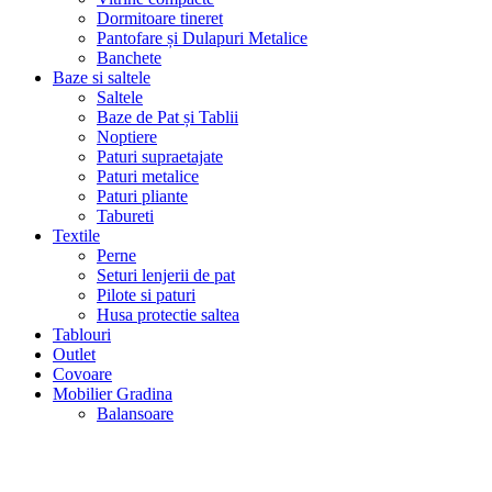
Dormitoare tineret
Pantofare și Dulapuri Metalice
Banchete
Baze si saltele
Saltele
Baze de Pat și Tablii
Noptiere
Paturi supraetajate
Paturi metalice
Paturi pliante
Tabureti
Textile
Perne
Seturi lenjerii de pat
Pilote si paturi
Husa protectie saltea
Tablouri
Outlet
Covoare
Mobilier Gradina
Balansoare