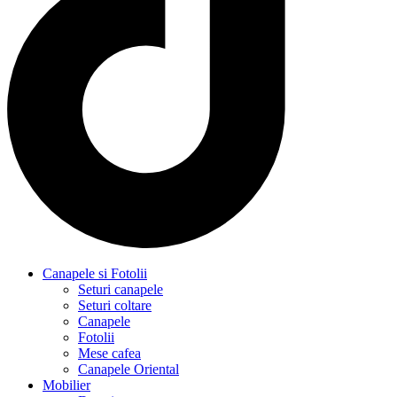
Canapele si Fotolii
Seturi canapele
Seturi coltare
Canapele
Fotolii
Mese cafea
Canapele Oriental
Mobilier