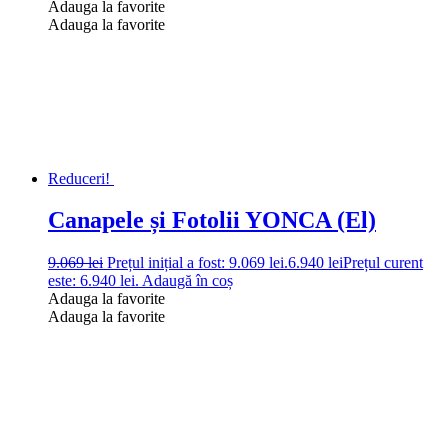
Adauga la favorite
Adauga la favorite
Reduceri!
Canapele și Fotolii YONCA (El)
9.069
lei
Prețul inițial a fost: 9.069 lei.
6.940
lei
Prețul curent
este: 6.940 lei.
Adaugă în coș
Adauga la favorite
Adauga la favorite