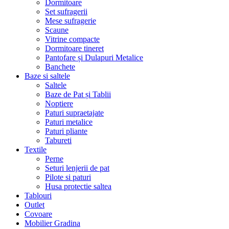
Dormitoare
Set sufragerii
Mese sufragerie
Scaune
Vitrine compacte
Dormitoare tineret
Pantofare și Dulapuri Metalice
Banchete
Baze si saltele
Saltele
Baze de Pat și Tablii
Noptiere
Paturi supraetajate
Paturi metalice
Paturi pliante
Tabureti
Textile
Perne
Seturi lenjerii de pat
Pilote si paturi
Husa protectie saltea
Tablouri
Outlet
Covoare
Mobilier Gradina