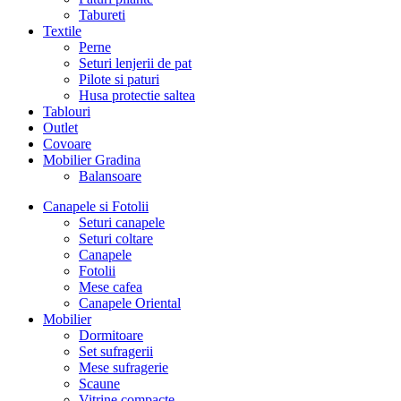
Tabureti
Textile
Perne
Seturi lenjerii de pat
Pilote si paturi
Husa protectie saltea
Tablouri
Outlet
Covoare
Mobilier Gradina
Balansoare
Canapele si Fotolii
Seturi canapele
Seturi coltare
Canapele
Fotolii
Mese cafea
Canapele Oriental
Mobilier
Dormitoare
Set sufragerii
Mese sufragerie
Scaune
Vitrine compacte