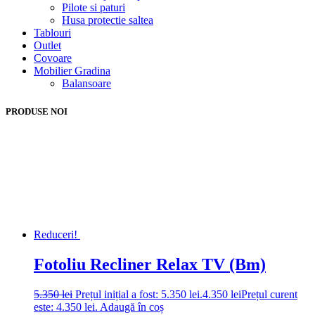
Pilote si paturi
Husa protectie saltea
Tablouri
Outlet
Covoare
Mobilier Gradina
Balansoare
PRODUSE NOI
Reduceri!
Fotoliu Recliner Relax TV (Bm)
5.350
lei
Prețul inițial a fost: 5.350 lei.
4.350
lei
Prețul curent
este: 4.350 lei.
Adaugă în coș