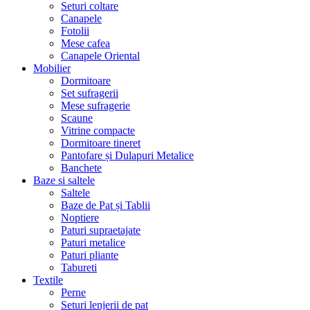
Seturi coltare
Canapele
Fotolii
Mese cafea
Canapele Oriental
Mobilier
Dormitoare
Set sufragerii
Mese sufragerie
Scaune
Vitrine compacte
Dormitoare tineret
Pantofare și Dulapuri Metalice
Banchete
Baze si saltele
Saltele
Baze de Pat și Tablii
Noptiere
Paturi supraetajate
Paturi metalice
Paturi pliante
Tabureti
Textile
Perne
Seturi lenjerii de pat