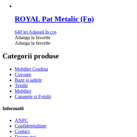
ROYAL Pat Metalic (Fn)
640
lei
Adaugă în coș
Adauga la favorite
Adauga la favorite
Categorii produse
Mobilier Gradina
Covoare
Baze si saltele
Textile
Mobilier
Canapele si Fotolii
Informatii
ANPC
Confidențialitate
Contact
Despre noi