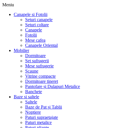
Meniu
Canapele si Fotolii
Seturi canapele
Seturi coltare
Canapele
Fotolii
Mese cafea
Canapele Oriental
Mobilier
Dormitoare
Set sufragerii
Mese sufragerie
Scaune
Vitrine compacte
Dormitoare tineret
Pantofare și Dulapuri Metalice
Banchete
Baze si saltele
Saltele
Baze de Pat și Tablii
Noptiere
Paturi supraetajate
Paturi metalice
Paturi pliante