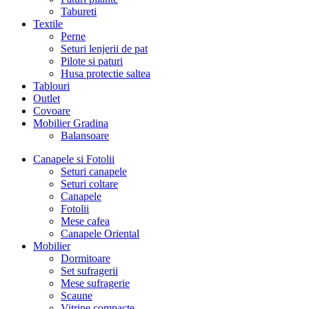
Tabureti
Textile
Perne
Seturi lenjerii de pat
Pilote si paturi
Husa protectie saltea
Tablouri
Outlet
Covoare
Mobilier Gradina
Balansoare
Canapele si Fotolii
Seturi canapele
Seturi coltare
Canapele
Fotolii
Mese cafea
Canapele Oriental
Mobilier
Dormitoare
Set sufragerii
Mese sufragerie
Scaune
Vitrine compacte