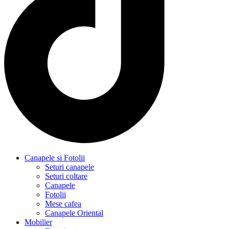
Canapele si Fotolii
Seturi canapele
Seturi coltare
Canapele
Fotolii
Mese cafea
Canapele Oriental
Mobilier