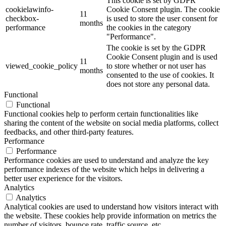
This cookie is set by GDPR
cookielawinfo-
Cookie Consent plugin. The cookie
11
checkbox-
is used to store the user consent for
months
performance
the cookies in the category
"Performance".
The cookie is set by the GDPR
Cookie Consent plugin and is used
11
viewed_cookie_policy
to store whether or not user has
months
consented to the use of cookies. It
does not store any personal data.
Functional
Functional
Functional cookies help to perform certain functionalities like
sharing the content of the website on social media platforms, collect
feedbacks, and other third-party features.
Performance
Performance
Performance cookies are used to understand and analyze the key
performance indexes of the website which helps in delivering a
better user experience for the visitors.
Analytics
Analytics
Analytical cookies are used to understand how visitors interact with
the website. These cookies help provide information on metrics the
number of visitors, bounce rate, traffic source, etc.