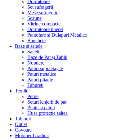
Dormitoare
Set sufragerii
Mese sufragerie
Scaune
Vitrine compacte
Dormitoare tineret
Pantofare și Dulapuri Metalice
Banchete
Baze si saltele
Saltele
Baze de Pat și Tablii
Noptiere
Paturi supraetajate
Paturi metalice
Paturi pliante
Tabureti
Textile
Perne
Seturi lenjerii de pat
Pilote si paturi
Husa protectie saltea
Tablouri
Outlet
Covoare
Mobilier Gradina