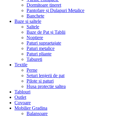
Dormitoare tineret
Pantofare și Dulapuri Metalice
Banchete
Baze si saltele
Saltele
Baze de Pat și Tablii
Noptiere
Paturi supraetajate
Paturi metalice
Paturi pliante
Tabureti
Textile
Perne
Seturi lenjerii de pat
Pilote si paturi
Husa protectie saltea
Tablouri
Outlet
Covoare
Mobilier Gradina
Balansoare