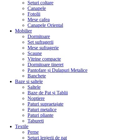
Seturi coltare
Canapele
Fotolii
Mese cafea
Canapele Oriental
Mobilier
Dormitoare
Set sufragerii
Mese sufragerie
Scaune
Vitrine compacte
Dormitoare tineret
Pantofare și Dulapuri Metalice
Banchete
Baze si saltele
Saltele
Baze de Pat și Tablii
Noptiere
Paturi supraetajate
Paturi metalice
Paturi pliante
Tabureti
Textile
Perne
Seturi lenjerii de pat