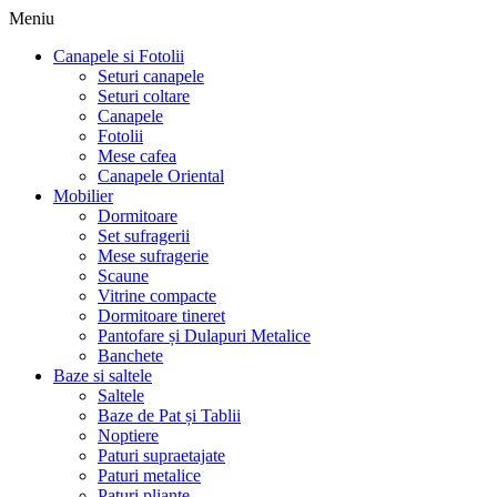
Meniu
Canapele si Fotolii
Seturi canapele
Seturi coltare
Canapele
Fotolii
Mese cafea
Canapele Oriental
Mobilier
Dormitoare
Set sufragerii
Mese sufragerie
Scaune
Vitrine compacte
Dormitoare tineret
Pantofare și Dulapuri Metalice
Banchete
Baze si saltele
Saltele
Baze de Pat și Tablii
Noptiere
Paturi supraetajate
Paturi metalice
Paturi pliante