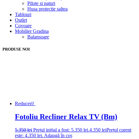
Pilote si paturi
Husa protectie saltea
Tablouri
Outlet
Covoare
Mobilier Gradina
Balansoare
PRODUSE NOI
Reduceri!
Fotoliu Recliner Relax TV (Bm)
5.350
lei
Prețul inițial a fost: 5.350 lei.
4.350
lei
Prețul curent
este: 4.350 lei.
Adaugă în coș