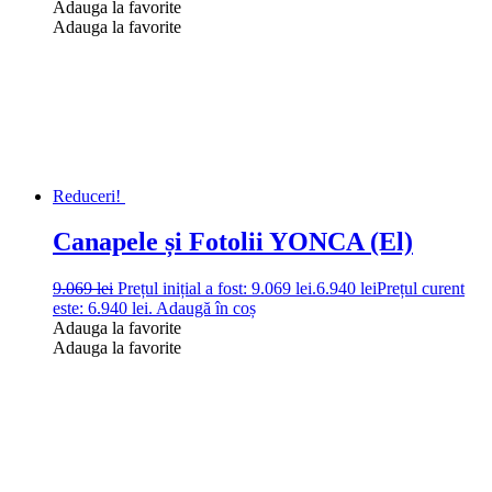
Adauga la favorite
Adauga la favorite
Reduceri!
Canapele și Fotolii YONCA (El)
9.069
lei
Prețul inițial a fost: 9.069 lei.
6.940
lei
Prețul curent
este: 6.940 lei.
Adaugă în coș
Adauga la favorite
Adauga la favorite