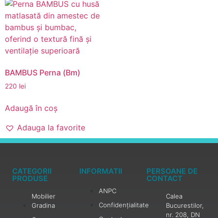
BAMBUS Perna (Bm)
220
lei
Adaugă în coș
Adauga la favorite
CATEGORII
INFORMATII
PERSOANE DE
PRODUSE
CONTACT
ANPC
Mobilier
Calea
Confidențialitate
Gradina
Bucurestilor,
nr. 208, DN