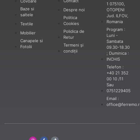
Contact
Covoare
1 075100,
Baze si
Despre noi
OTOPENI
saltele
Jud. ILFOV,
Politica
Romania
Cookies
Textile
Program :
Polidica de
Mobilier
Luni -
Retur
Canapele si
Sambata
Termeni și
Fotolii
09.30-18.30
condiții
; Duminica :
INCHIS
Telefon :
+40 21 352
00 10 /11
Sau
0751229405
Email :
office@ferremo.