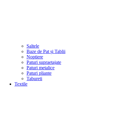
Saltele
Baze de Pat și Tablii
Noptiere
Paturi supraetajate
Paturi metalice
Paturi pliante
Tabureti
Textile