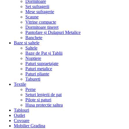
Dormitoare
Set sufragerii
Mese sufragerie
Scaune
Vitrine compacte
Dormitoare tineret
Pantofare și Dulapuri Metalice
Banchete
Baze si saltele
Saltele
Baze de Pat și Tablii
Noptiere
Paturi supraetajate
Paturi metalice
Paturi pliante
Tabureti
Textile
Perne
Seturi lenjerii de pat
Pilote si paturi
Husa protectie saltea
Tablouri
Outlet
Covoare
Mobilier Gradina