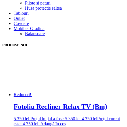
Pilote si paturi
Husa protectie saltea
Tablouri
Outlet
Covoare
Mobilier Gradina
Balansoare
PRODUSE NOI
Reduceri!
Fotoliu Recliner Relax TV (Bm)
5.350
lei
Prețul inițial a fost: 5.350 lei.
4.350
lei
Prețul curent
este: 4.350 lei.
Adaugă în coș