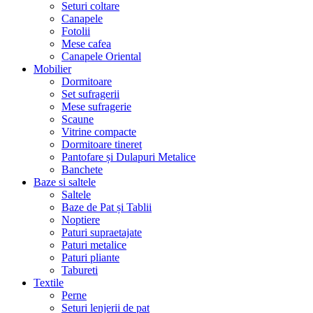
Seturi coltare
Canapele
Fotolii
Mese cafea
Canapele Oriental
Mobilier
Dormitoare
Set sufragerii
Mese sufragerie
Scaune
Vitrine compacte
Dormitoare tineret
Pantofare și Dulapuri Metalice
Banchete
Baze si saltele
Saltele
Baze de Pat și Tablii
Noptiere
Paturi supraetajate
Paturi metalice
Paturi pliante
Tabureti
Textile
Perne
Seturi lenjerii de pat