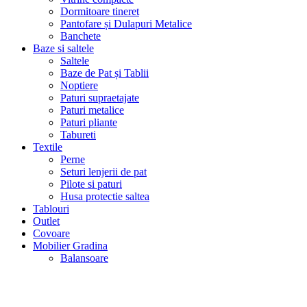
Dormitoare tineret
Pantofare și Dulapuri Metalice
Banchete
Baze si saltele
Saltele
Baze de Pat și Tablii
Noptiere
Paturi supraetajate
Paturi metalice
Paturi pliante
Tabureti
Textile
Perne
Seturi lenjerii de pat
Pilote si paturi
Husa protectie saltea
Tablouri
Outlet
Covoare
Mobilier Gradina
Balansoare