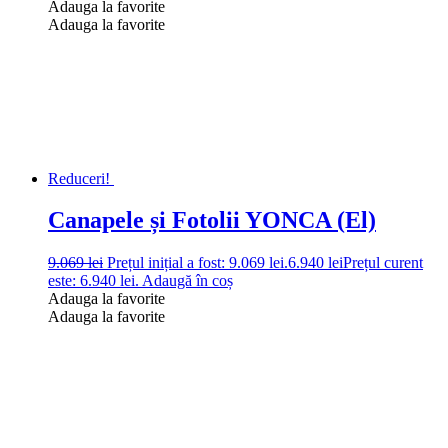
Adauga la favorite
Adauga la favorite
Reduceri!
Canapele și Fotolii YONCA (El)
9.069
lei
Prețul inițial a fost: 9.069 lei.
6.940
lei
Prețul curent
este: 6.940 lei.
Adaugă în coș
Adauga la favorite
Adauga la favorite