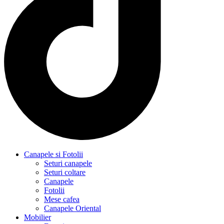
Canapele si Fotolii
Seturi canapele
Seturi coltare
Canapele
Fotolii
Mese cafea
Canapele Oriental
Mobilier