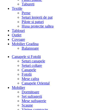
Tabureti
Textile
Perne
Seturi lenjerii de pat
Pilote si paturi
Husa protectie saltea
Tablouri
Outlet
Covoare
Mobilier Gradina
Balansoare
Canapele si Fotolii
Seturi canapele
Seturi coltare
Canapele
Fotolii
Mese cafea
Canapele Oriental
Mobilier
Dormitoare
Set sufragerii
Mese sufragerie
Scaune
Vitrine compacte