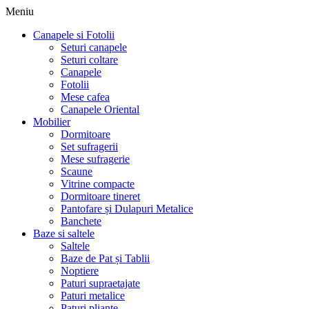
Meniu
Canapele si Fotolii
Seturi canapele
Seturi coltare
Canapele
Fotolii
Mese cafea
Canapele Oriental
Mobilier
Dormitoare
Set sufragerii
Mese sufragerie
Scaune
Vitrine compacte
Dormitoare tineret
Pantofare și Dulapuri Metalice
Banchete
Baze si saltele
Saltele
Baze de Pat și Tablii
Noptiere
Paturi supraetajate
Paturi metalice
Paturi pliante