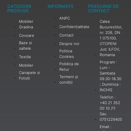
CATEGORII
INFORMATII
PERSOANE DE
PRODUSE
CONTACT
ANPC
Mobilier
Calea
Confidențialitate
Gradina
Bucurestilor,
nr. 208, DN
Contact
Covoare
1 075100,
Baze si
Despre noi
OTOPENI
saltele
Jud. ILFOV,
Politica
Romania
Cookies
Textile
Program :
Polidica de
Mobilier
Luni -
Retur
Canapele si
Sambata
Termeni și
Fotolii
09.30-18.30
condiții
; Duminica :
INCHIS
Telefon :
+40 21 352
00 10 /11
Sau
0751229405
Email :