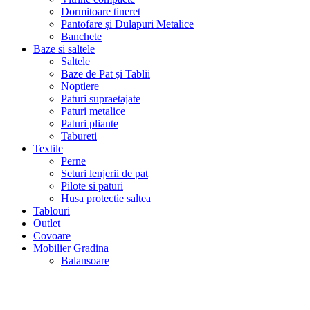
Dormitoare tineret
Pantofare și Dulapuri Metalice
Banchete
Baze si saltele
Saltele
Baze de Pat și Tablii
Noptiere
Paturi supraetajate
Paturi metalice
Paturi pliante
Tabureti
Textile
Perne
Seturi lenjerii de pat
Pilote si paturi
Husa protectie saltea
Tablouri
Outlet
Covoare
Mobilier Gradina
Balansoare