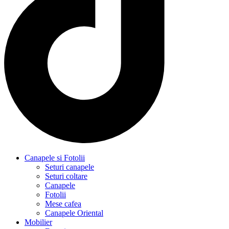
Canapele si Fotolii
Seturi canapele
Seturi coltare
Canapele
Fotolii
Mese cafea
Canapele Oriental
Mobilier