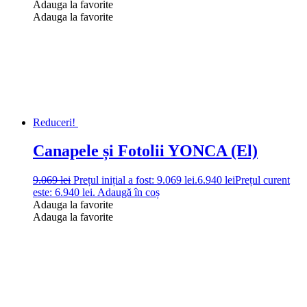
Adauga la favorite
Adauga la favorite
Reduceri!
Canapele și Fotolii YONCA (El)
9.069
lei
Prețul inițial a fost: 9.069 lei.
6.940
lei
Prețul curent
este: 6.940 lei.
Adaugă în coș
Adauga la favorite
Adauga la favorite