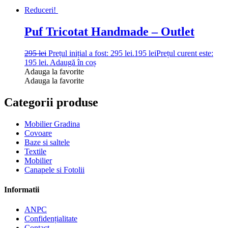
Reduceri!
Puf Tricotat Handmade – Outlet
295
lei
Prețul inițial a fost: 295 lei.
195
lei
Prețul curent este:
195 lei.
Adaugă în coș
Adauga la favorite
Adauga la favorite
Categorii produse
Mobilier Gradina
Covoare
Baze si saltele
Textile
Mobilier
Canapele si Fotolii
Informatii
ANPC
Confidențialitate
Contact