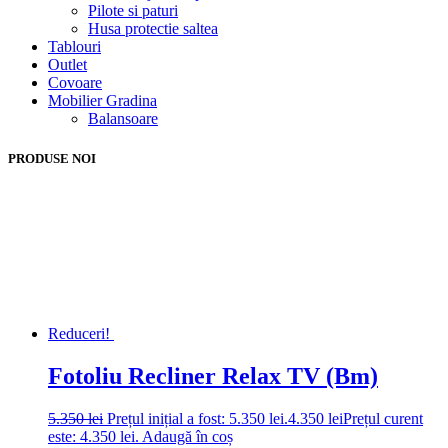
Pilote si paturi
Husa protectie saltea
Tablouri
Outlet
Covoare
Mobilier Gradina
Balansoare
PRODUSE NOI
Reduceri!
Fotoliu Recliner Relax TV (Bm)
5.350
lei
Prețul inițial a fost: 5.350 lei.
4.350
lei
Prețul curent
este: 4.350 lei.
Adaugă în coș