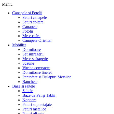
Meniu
Canapele si Fotolii
Seturi canapele
Seturi coltare
Canapele
Fotolii
Mese cafea
Canapele Oriental
Mobilier
Dormitoare
Set sufragerii
Mese sufragerie
Scaune
Vitrine compacte
Dormitoare tineret
Pantofare și Dulapuri Metalice
Banchete
Baze si saltele
Saltele
Baze de Pat și Tablii
Noptiere
Paturi supraetajate
Paturi metalice
Paturi pliante