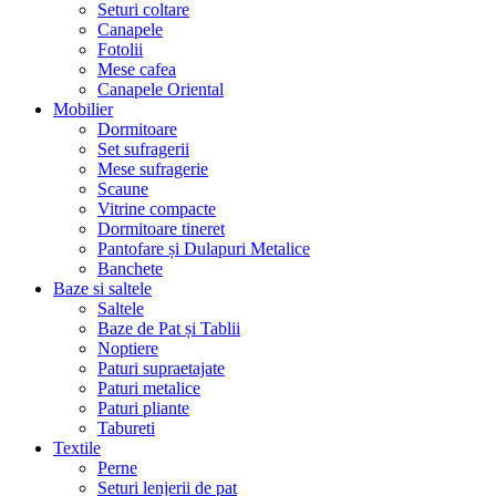
Seturi coltare
Canapele
Fotolii
Mese cafea
Canapele Oriental
Mobilier
Dormitoare
Set sufragerii
Mese sufragerie
Scaune
Vitrine compacte
Dormitoare tineret
Pantofare și Dulapuri Metalice
Banchete
Baze si saltele
Saltele
Baze de Pat și Tablii
Noptiere
Paturi supraetajate
Paturi metalice
Paturi pliante
Tabureti
Textile
Perne
Seturi lenjerii de pat