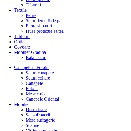
Tabureti
Textile
Perne
Seturi lenjerii de pat
Pilote si paturi
Husa protectie saltea
Tablouri
Outlet
Covoare
Mobilier Gradina
Balansoare
Canapele si Fotolii
Seturi canapele
Seturi coltare
Canapele
Fotolii
Mese cafea
Canapele Oriental
Mobilier
Dormitoare
Set sufragerii
Mese sufragerie
Scaune
Vitrine compacte