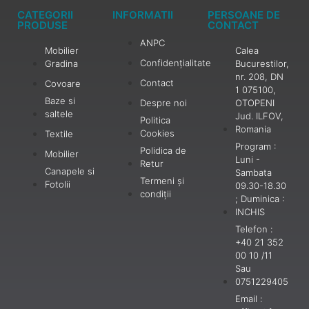
CATEGORII
INFORMATII
PERSOANE DE
PRODUSE
CONTACT
ANPC
Mobilier
Calea
Confidențialitate
Gradina
Bucurestilor,
nr. 208, DN
Contact
Covoare
1 075100,
Baze si
Despre noi
OTOPENI
saltele
Jud. ILFOV,
Politica
Romania
Cookies
Textile
Program :
Polidica de
Mobilier
Luni -
Retur
Canapele si
Sambata
Termeni și
Fotolii
09.30-18.30
condiții
; Duminica :
INCHIS
Telefon :
+40 21 352
00 10 /11
Sau
0751229405
Email :