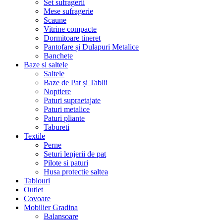
Set sufragerii
Mese sufragerie
Scaune
Vitrine compacte
Dormitoare tineret
Pantofare și Dulapuri Metalice
Banchete
Baze si saltele
Saltele
Baze de Pat și Tablii
Noptiere
Paturi supraetajate
Paturi metalice
Paturi pliante
Tabureti
Textile
Perne
Seturi lenjerii de pat
Pilote si paturi
Husa protectie saltea
Tablouri
Outlet
Covoare
Mobilier Gradina
Balansoare