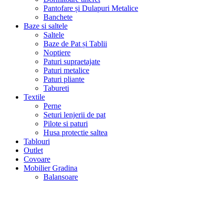
Pantofare și Dulapuri Metalice
Banchete
Baze si saltele
Saltele
Baze de Pat și Tablii
Noptiere
Paturi supraetajate
Paturi metalice
Paturi pliante
Tabureti
Textile
Perne
Seturi lenjerii de pat
Pilote si paturi
Husa protectie saltea
Tablouri
Outlet
Covoare
Mobilier Gradina
Balansoare