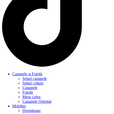
Canapele si Fotolii
Seturi canapele
Seturi coltare
Canapele
Fotolii
Mese cafea
Canapele Oriental
Mobilier
Dormitoare