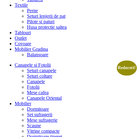
Textile
Perne
Seturi lenjerii de pat
Pilote si paturi
Husa protectie saltea
Tablouri
Outlet
Covoare
Mobilier Gradina
Balansoare
Canapele si Fotolii
Reduceri!
Reduceri!
Seturi canapele
Seturi coltare
Canapele
Fotolii
Mese cafea
Canapele Oriental
Mobilier
Dormitoare
Set sufragerii
Mese sufragerie
Scaune
Vitrine compacte
Dormitoare tineret