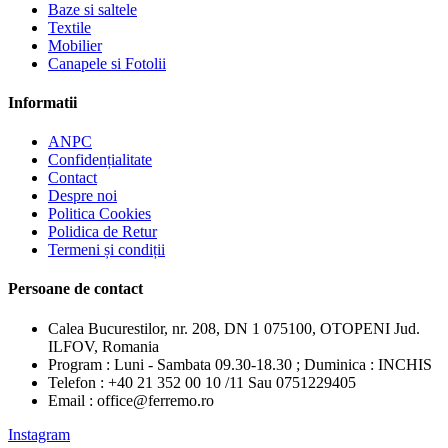
Baze si saltele
Textile
Mobilier
Canapele si Fotolii
Informatii
ANPC
Confidențialitate
Contact
Despre noi
Politica Cookies
Polidica de Retur
Termeni și condiții
Persoane de contact
Calea Bucurestilor, nr. 208, DN 1 075100, OTOPENI Jud.
ILFOV, Romania
Program : Luni - Sambata 09.30-18.30 ; Duminica : INCHIS
Telefon : +40 21 352 00 10 /11 Sau 0751229405
Email : office@ferremo.ro
Instagram