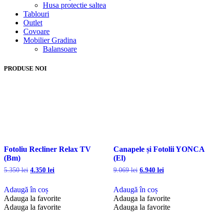
Husa protectie saltea
Tablouri
Outlet
Covoare
Mobilier Gradina
Balansoare
PRODUSE NOI
Fotoliu Recliner Relax TV
Canapele și Fotolii YONCA
(Bm)
(El)
Prețul
Prețul
Prețul
Prețul
5.350
lei
4.350
lei
9.069
lei
6.940
lei
inițial
curent
inițial
curent
a
este:
a
este:
Adaugă în coș
Adaugă în coș
fost:
4.350 lei.
fost:
6.940 lei.
Adauga la favorite
Adauga la favorite
5.350 lei.
9.069 lei.
Adauga la favorite
Adauga la favorite