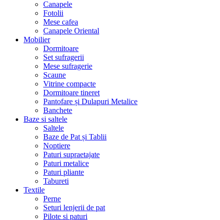
Canapele
Fotolii
Mese cafea
Canapele Oriental
Mobilier
Dormitoare
Set sufragerii
Mese sufragerie
Scaune
Vitrine compacte
Dormitoare tineret
Pantofare și Dulapuri Metalice
Banchete
Baze si saltele
Saltele
Baze de Pat și Tablii
Noptiere
Paturi supraetajate
Paturi metalice
Paturi pliante
Tabureti
Textile
Perne
Seturi lenjerii de pat
Pilote si paturi