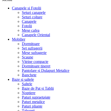
Canapele si Fotolii
Seturi canapele
Seturi coltare
Canapele
Fotolii
Mese cafea
Canapele Oriental
Mobilier
Dormitoare
Set sufragerii
Mese sufragerie
Scaune
Vitrine compacte
Dormitoare tineret
Pantofare și Dulapuri Metalice
Banchete
Baze si saltele
Saltele
Baze de Pat și Tablii
Noptiere
Paturi supraetajate
Paturi metalice
Paturi pliante
Tabureti