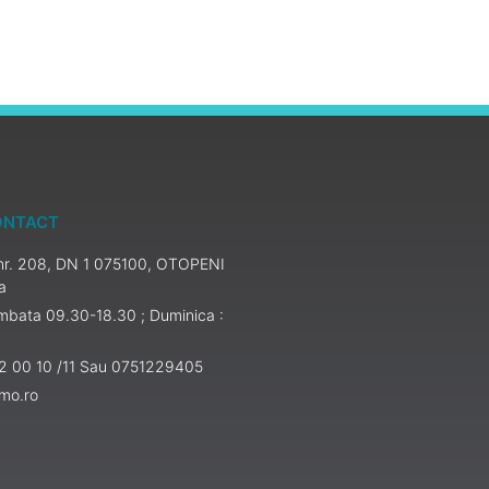
ONTACT
, nr. 208, DN 1 075100, OTOPENI
a
ambata 09.30-18.30 ; Duminica :
52 00 10 /11 Sau 0751229405
emo.ro