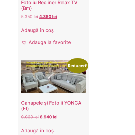
Fotoliu Recliner Relax TV
(Bm)
5.350
lei
4.350
lei
Adaugă în coș
Adauga la favorite
Reduceri!
Canapele și Fotolii YONCA
(El)
9.069
lei
6.940
lei
Adaugă în coș