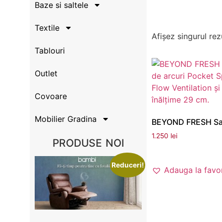
Baze si saltele
Textile
Afișez singurul rez
Tablouri
Outlet
Covoare
Mobilier Gradina
BEYOND FRESH Sal
1.250
lei
PRODUSE NOI
Adaugă în coș
Reduceri!
Adauga la favor