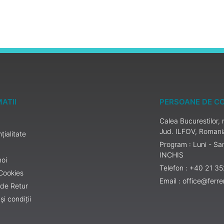
ATII
PERSOANE DE C
Calea Bucurestilor
Jud. ILFOV, Romani
țialitate
Program : Luni - S
INCHIS
noi
Telefon : +40 21 3
 Cookies
Email : office@ferr
 de Retur
și condiții