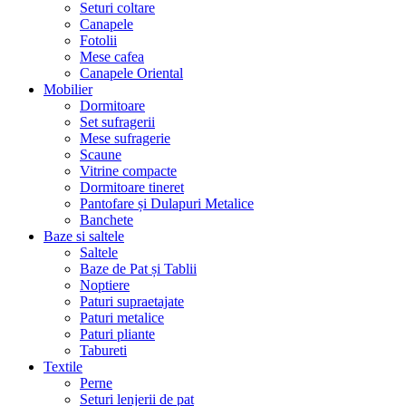
Seturi coltare
Canapele
Fotolii
Mese cafea
Canapele Oriental
Mobilier
Dormitoare
Set sufragerii
Mese sufragerie
Scaune
Vitrine compacte
Dormitoare tineret
Pantofare și Dulapuri Metalice
Banchete
Baze si saltele
Saltele
Baze de Pat și Tablii
Noptiere
Paturi supraetajate
Paturi metalice
Paturi pliante
Tabureti
Textile
Perne
Seturi lenjerii de pat