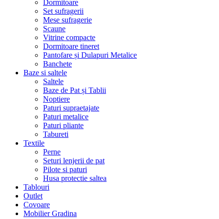
Dormitoare
Set sufragerii
Mese sufragerie
Scaune
Vitrine compacte
Dormitoare tineret
Pantofare și Dulapuri Metalice
Banchete
Baze si saltele
Saltele
Baze de Pat și Tablii
Noptiere
Paturi supraetajate
Paturi metalice
Paturi pliante
Tabureti
Textile
Perne
Seturi lenjerii de pat
Pilote si paturi
Husa protectie saltea
Tablouri
Outlet
Covoare
Mobilier Gradina