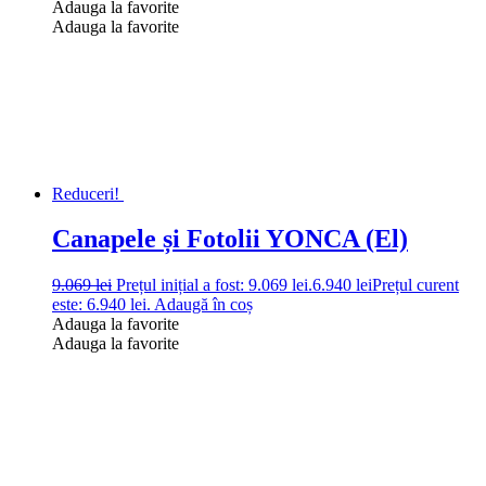
Adauga la favorite
Adauga la favorite
Reduceri!
Canapele și Fotolii YONCA (El)
9.069
lei
Prețul inițial a fost: 9.069 lei.
6.940
lei
Prețul curent
este: 6.940 lei.
Adaugă în coș
Adauga la favorite
Adauga la favorite