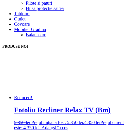
Pilote si paturi
Husa protectie saltea
Tablouri
Outlet
Covoare
Mobilier Gradina
Balansoare
PRODUSE NOI
Reduceri!
Fotoliu Recliner Relax TV (Bm)
5.350
lei
Prețul inițial a fost: 5.350 lei.
4.350
lei
Prețul curent
este: 4.350 lei.
Adaugă în coș