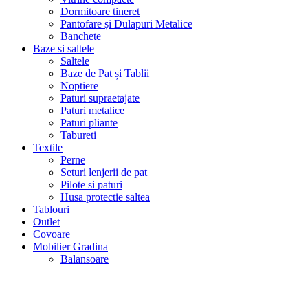
Dormitoare tineret
Pantofare și Dulapuri Metalice
Banchete
Baze si saltele
Saltele
Baze de Pat și Tablii
Noptiere
Paturi supraetajate
Paturi metalice
Paturi pliante
Tabureti
Textile
Perne
Seturi lenjerii de pat
Pilote si paturi
Husa protectie saltea
Tablouri
Outlet
Covoare
Mobilier Gradina
Balansoare