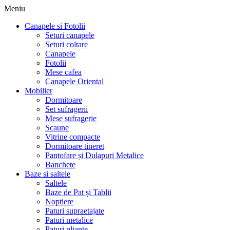
Meniu
Canapele si Fotolii
Seturi canapele
Seturi coltare
Canapele
Fotolii
Mese cafea
Canapele Oriental
Mobilier
Dormitoare
Set sufragerii
Mese sufragerie
Scaune
Vitrine compacte
Dormitoare tineret
Pantofare și Dulapuri Metalice
Banchete
Baze si saltele
Saltele
Baze de Pat și Tablii
Noptiere
Paturi supraetajate
Paturi metalice
Paturi pliante