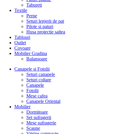
Tabureti
Textile
Perne
Seturi lenjerii de pat
Pilote si paturi
Husa protectie saltea
Tablouri
Outlet
Covoare
Mobilier Gradina
Balansoare
Canapele si Fotolii
Seturi canapele
Seturi coltare
Canapele
Fotolii
Mese cafea
Canapele Oriental
Mobilier
Dormitoare
Set sufragerii
Mese sufragerie
Scaune
Vitrine compacte