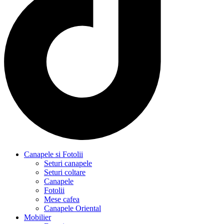
Canapele si Fotolii
Seturi canapele
Seturi coltare
Canapele
Fotolii
Mese cafea
Canapele Oriental
Mobilier