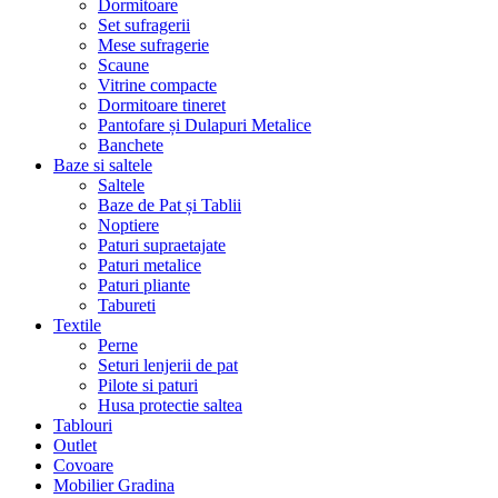
Dormitoare
Set sufragerii
Mese sufragerie
Scaune
Vitrine compacte
Dormitoare tineret
Pantofare și Dulapuri Metalice
Banchete
Baze si saltele
Saltele
Baze de Pat și Tablii
Noptiere
Paturi supraetajate
Paturi metalice
Paturi pliante
Tabureti
Textile
Perne
Seturi lenjerii de pat
Pilote si paturi
Husa protectie saltea
Tablouri
Outlet
Covoare
Mobilier Gradina