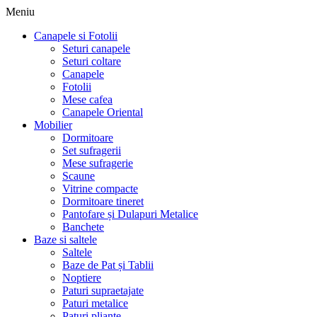
Meniu
Canapele si Fotolii
Seturi canapele
Seturi coltare
Canapele
Fotolii
Mese cafea
Canapele Oriental
Mobilier
Dormitoare
Set sufragerii
Mese sufragerie
Scaune
Vitrine compacte
Dormitoare tineret
Pantofare și Dulapuri Metalice
Banchete
Baze si saltele
Saltele
Baze de Pat și Tablii
Noptiere
Paturi supraetajate
Paturi metalice
Paturi pliante