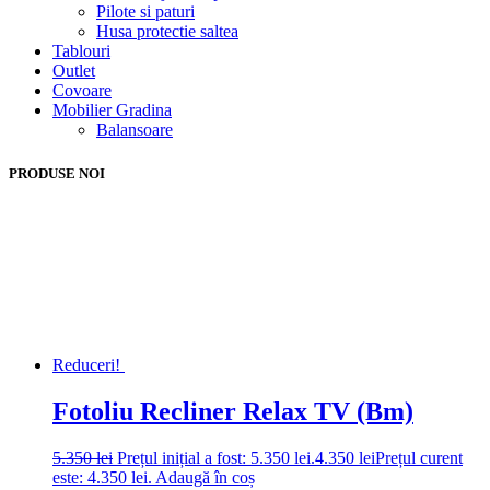
Pilote si paturi
Husa protectie saltea
Tablouri
Outlet
Covoare
Mobilier Gradina
Balansoare
PRODUSE NOI
Reduceri!
Fotoliu Recliner Relax TV (Bm)
5.350
lei
Prețul inițial a fost: 5.350 lei.
4.350
lei
Prețul curent
este: 4.350 lei.
Adaugă în coș