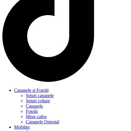
Canapele si Fotolii
Seturi canapele
Seturi coltare
Canapele
Fotolii
Mese cafea
Canapele Oriental
Mobilier