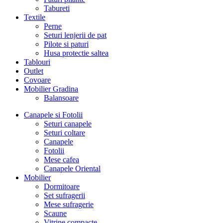
Tabureti
Textile
Perne
Seturi lenjerii de pat
Pilote si paturi
Husa protectie saltea
Tablouri
Outlet
Covoare
Mobilier Gradina
Balansoare
Canapele si Fotolii
Seturi canapele
Seturi coltare
Canapele
Fotolii
Mese cafea
Canapele Oriental
Mobilier
Dormitoare
Set sufragerii
Mese sufragerie
Scaune
Vitrine compacte