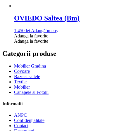
OVIEDO Saltea (Bm)
1.450
lei
Adaugă în coș
Adauga la favorite
Adauga la favorite
Categorii produse
Mobilier Gradina
Covoare
Baze si saltele
Textile
Mobilier
Canapele si Fotolii
Informatii
ANPC
Confidențialitate
Contact
Despre noi