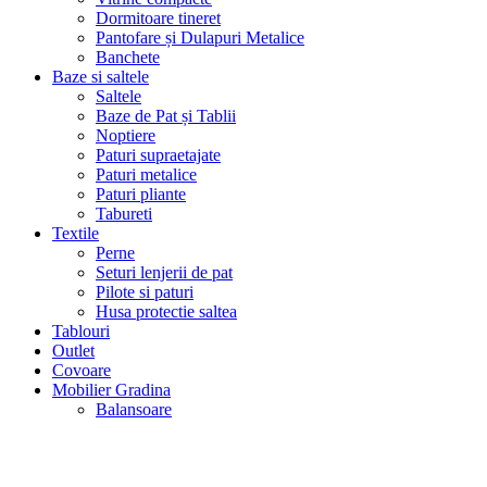
Dormitoare tineret
Pantofare și Dulapuri Metalice
Banchete
Baze si saltele
Saltele
Baze de Pat și Tablii
Noptiere
Paturi supraetajate
Paturi metalice
Paturi pliante
Tabureti
Textile
Perne
Seturi lenjerii de pat
Pilote si paturi
Husa protectie saltea
Tablouri
Outlet
Covoare
Mobilier Gradina
Balansoare