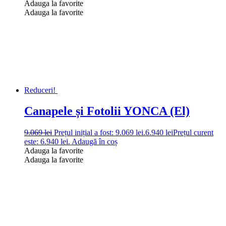
Adauga la favorite
Adauga la favorite
Reduceri!
Canapele și Fotolii YONCA (El)
9.069
lei
Prețul inițial a fost: 9.069 lei.
6.940
lei
Prețul curent
este: 6.940 lei.
Adaugă în coș
Adauga la favorite
Adauga la favorite