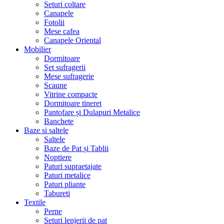
Seturi coltare
Canapele
Fotolii
Mese cafea
Canapele Oriental
Mobilier
Dormitoare
Set sufragerii
Mese sufragerie
Scaune
Vitrine compacte
Dormitoare tineret
Pantofare și Dulapuri Metalice
Banchete
Baze si saltele
Saltele
Baze de Pat și Tablii
Noptiere
Paturi supraetajate
Paturi metalice
Paturi pliante
Tabureti
Textile
Perne
Seturi lenjerii de pat