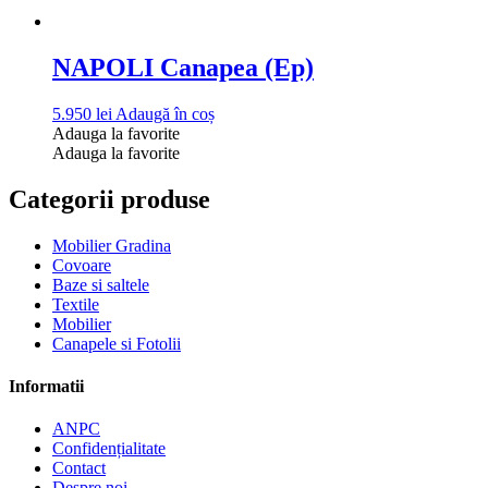
NAPOLI Canapea (Ep)
5.950
lei
Adaugă în coș
Adauga la favorite
Adauga la favorite
Categorii produse
Mobilier Gradina
Covoare
Baze si saltele
Textile
Mobilier
Canapele si Fotolii
Informatii
ANPC
Confidențialitate
Contact
Despre noi