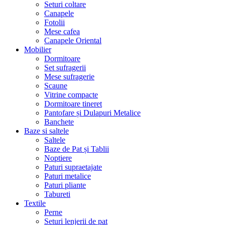
Seturi coltare
Canapele
Fotolii
Mese cafea
Canapele Oriental
Mobilier
Dormitoare
Set sufragerii
Mese sufragerie
Scaune
Vitrine compacte
Dormitoare tineret
Pantofare și Dulapuri Metalice
Banchete
Baze si saltele
Saltele
Baze de Pat și Tablii
Noptiere
Paturi supraetajate
Paturi metalice
Paturi pliante
Tabureti
Textile
Perne
Seturi lenjerii de pat