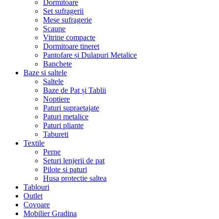
Dormitoare
Set sufragerii
Mese sufragerie
Scaune
Vitrine compacte
Dormitoare tineret
Pantofare și Dulapuri Metalice
Banchete
Baze si saltele
Saltele
Baze de Pat și Tablii
Noptiere
Paturi supraetajate
Paturi metalice
Paturi pliante
Tabureti
Textile
Perne
Seturi lenjerii de pat
Pilote si paturi
Husa protectie saltea
Tablouri
Outlet
Covoare
Mobilier Gradina