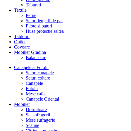
Tabureti
Textile
Perne
Seturi lenjerii de pat
Pilote si paturi
Husa protectie saltea
Tablouri
Outlet
Covoare
Mobilier Gradina
Balansoare
Canapele si Fotolii
Seturi canapele
Seturi coltare
Canapele
Fotolii
Mese cafea
Canapele Oriental
Mobilier
Dormitoare
Set sufragerii
Mese sufragerie
Scaune
Vitrine compacte