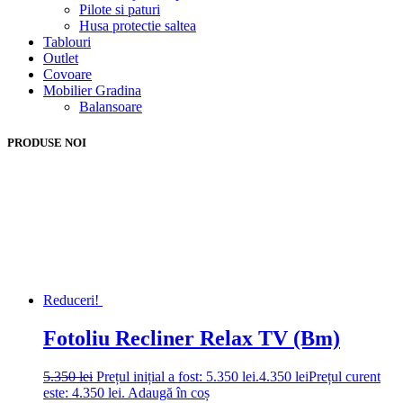
Pilote si paturi
Husa protectie saltea
Tablouri
Outlet
Covoare
Mobilier Gradina
Balansoare
PRODUSE NOI
Reduceri!
Fotoliu Recliner Relax TV (Bm)
5.350
lei
Prețul inițial a fost: 5.350 lei.
4.350
lei
Prețul curent
este: 4.350 lei.
Adaugă în coș