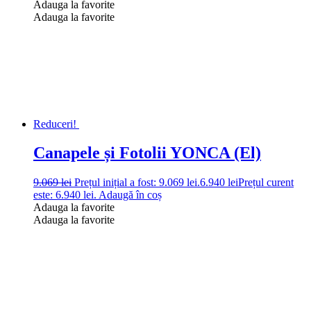
Adauga la favorite
Adauga la favorite
Reduceri!
Canapele și Fotolii YONCA (El)
9.069
lei
Prețul inițial a fost: 9.069 lei.
6.940
lei
Prețul curent
este: 6.940 lei.
Adaugă în coș
Adauga la favorite
Adauga la favorite