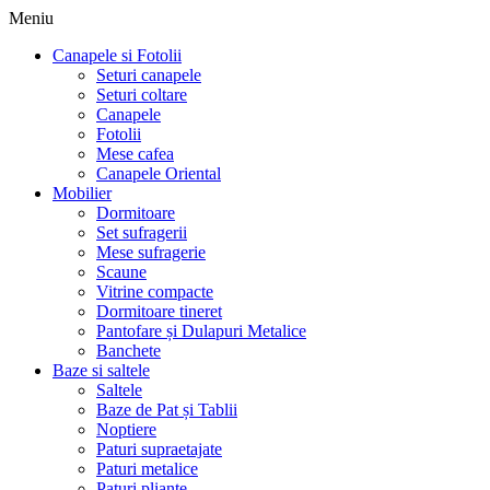
Meniu
Canapele si Fotolii
Seturi canapele
Seturi coltare
Canapele
Fotolii
Mese cafea
Canapele Oriental
Mobilier
Dormitoare
Set sufragerii
Mese sufragerie
Scaune
Vitrine compacte
Dormitoare tineret
Pantofare și Dulapuri Metalice
Banchete
Baze si saltele
Saltele
Baze de Pat și Tablii
Noptiere
Paturi supraetajate
Paturi metalice
Paturi pliante