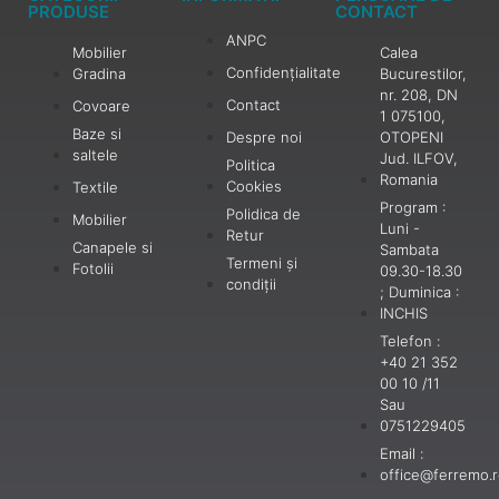
PRODUSE
CONTACT
ANPC
Mobilier
Calea
Confidențialitate
Gradina
Bucurestilor,
nr. 208, DN
Contact
Covoare
1 075100,
Baze si
Despre noi
OTOPENI
saltele
Jud. ILFOV,
Politica
Romania
Cookies
Textile
Program :
Polidica de
Mobilier
Luni -
Retur
Canapele si
Sambata
Termeni și
Fotolii
09.30-18.30
condiții
; Duminica :
INCHIS
Telefon :
+40 21 352
00 10 /11
Sau
0751229405
Email :
office@ferremo.