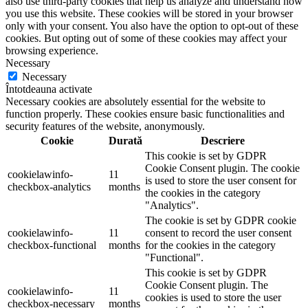
also use third-party cookies that help us analyze and understand how
you use this website. These cookies will be stored in your browser
only with your consent. You also have the option to opt-out of these
cookies. But opting out of some of these cookies may affect your
browsing experience.
Necessary
Necessary
Întotdeauna activate
Necessary cookies are absolutely essential for the website to
function properly. These cookies ensure basic functionalities and
security features of the website, anonymously.
Cookie
Durată
Descriere
This cookie is set by GDPR
Cookie Consent plugin. The cookie
cookielawinfo-
11
is used to store the user consent for
checkbox-analytics
months
the cookies in the category
"Analytics".
The cookie is set by GDPR cookie
cookielawinfo-
11
consent to record the user consent
checkbox-functional
months
for the cookies in the category
"Functional".
This cookie is set by GDPR
Cookie Consent plugin. The
cookielawinfo-
11
cookies is used to store the user
checkbox-necessary
months