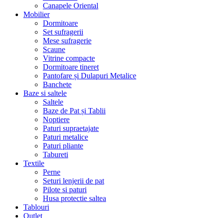
Canapele Oriental
Mobilier
Dormitoare
Set sufragerii
Mese sufragerie
Scaune
Vitrine compacte
Dormitoare tineret
Pantofare și Dulapuri Metalice
Banchete
Baze si saltele
Saltele
Baze de Pat și Tablii
Noptiere
Paturi supraetajate
Paturi metalice
Paturi pliante
Tabureti
Textile
Perne
Seturi lenjerii de pat
Pilote si paturi
Husa protectie saltea
Tablouri
Outlet