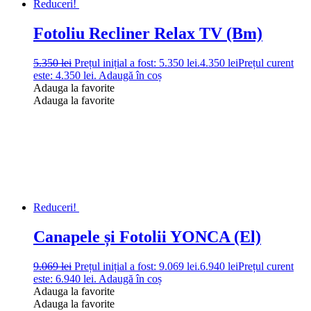
Reduceri!
Fotoliu Recliner Relax TV (Bm)
5.350
lei
Prețul inițial a fost: 5.350 lei.
4.350
lei
Prețul curent
este: 4.350 lei.
Adaugă în coș
Adauga la favorite
Adauga la favorite
Reduceri!
Canapele și Fotolii YONCA (El)
9.069
lei
Prețul inițial a fost: 9.069 lei.
6.940
lei
Prețul curent
este: 6.940 lei.
Adaugă în coș
Adauga la favorite
Adauga la favorite