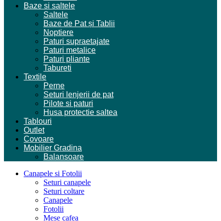
Baze si saltele
Saltele
Baze de Pat și Tablii
Noptiere
Paturi supraetajate
Paturi metalice
Paturi pliante
Tabureti
Textile
Perne
Seturi lenjerii de pat
Pilote si paturi
Husa protectie saltea
Tablouri
Outlet
Covoare
Mobilier Gradina
Balansoare
Canapele si Fotolii
Seturi canapele
Seturi coltare
Canapele
Fotolii
Mese cafea