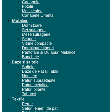
Canapele
Fotolii
Mese cafea
Canapele Oriental
Mobilier
Dormitoare
Set sufragerii
Mese sufragerie
Scaune
Vitrine compacte
Dormitoare tineret
Pantofare și Dulapuri Metalice
Banchete
Baze si saltele
Saltele
Baze de Pat și Tablii
Noptiere
Paturi supraetajate
Paturi metalice
Paturi pliante
Tabureti
Textile
Perne
Seturi lenjerii de pat