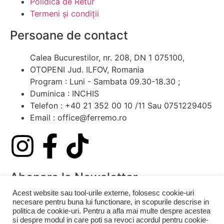
Polidica de Retur
Termeni și condiții
Persoane de contact
Calea Bucurestilor, nr. 208, DN 1 075100,
OTOPENI Jud. ILFOV, Romania
Program : Luni - Sambata 09.30-18.30 ;
Duminica : INCHIS
Telefon : +40 21 352 00 10 /11 Sau 0751229405
Email : office@ferremo.ro
Abonare la Newsletter
Acest website sau tool-urile externe, folosesc cookie-uri
Nu rata cele mai noi oferte!
necesare pentru buna lui functionare, in scopurile descrise in
politica de cookie-uri. Pentru a afla mai multe despre acestea
si despre modul in care poti sa revoci acordul pentru cookie-