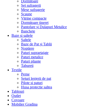
Dormitoare
Set sufragerii
Mese sufragerie
Scaune
Vitrine compacte
Dormitoare tineret
Pantofare și Dulapuri Metalice
Banchete
Baze si saltele
Saltele
Baze de Pat și Tablii
Noptiere
Paturi supraetajate
Paturi metalice
Paturi pliante
Tabureti
Textile
Perne
Seturi lenjerii de pat
Pilote si paturi
Husa protectie saltea
Tablouri
Outlet
Covoare
Mobilier Gradina