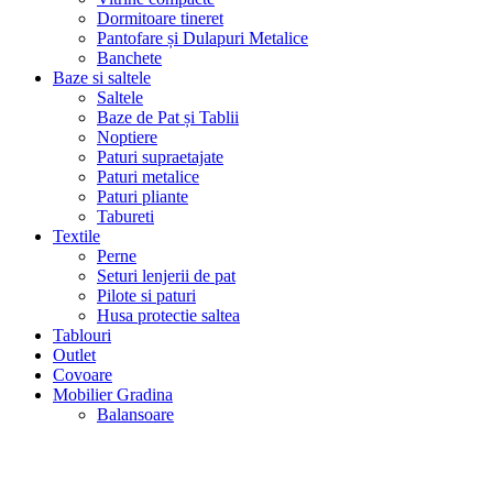
Dormitoare tineret
Pantofare și Dulapuri Metalice
Banchete
Baze si saltele
Saltele
Baze de Pat și Tablii
Noptiere
Paturi supraetajate
Paturi metalice
Paturi pliante
Tabureti
Textile
Perne
Seturi lenjerii de pat
Pilote si paturi
Husa protectie saltea
Tablouri
Outlet
Covoare
Mobilier Gradina
Balansoare