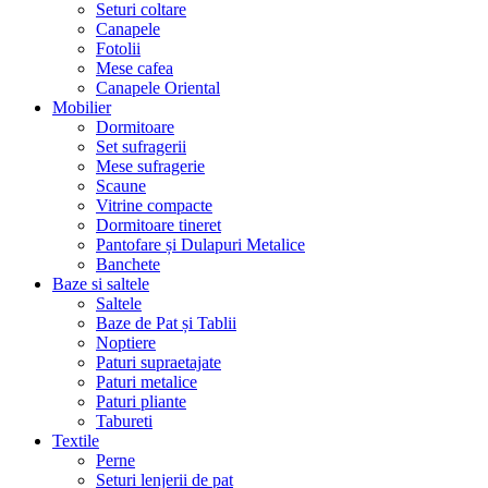
Seturi coltare
Canapele
Fotolii
Mese cafea
Canapele Oriental
Mobilier
Dormitoare
Set sufragerii
Mese sufragerie
Scaune
Vitrine compacte
Dormitoare tineret
Pantofare și Dulapuri Metalice
Banchete
Baze si saltele
Saltele
Baze de Pat și Tablii
Noptiere
Paturi supraetajate
Paturi metalice
Paturi pliante
Tabureti
Textile
Perne
Seturi lenjerii de pat