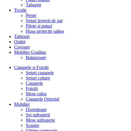
Tabureti
Textile
Perne
Seturi lenjerii de pat
Pilote si paturi
Husa protectie saltea
Tablouri
Outlet
Covoare
Mobilier Gradina
Balansoare
Canapele si Fotolii
Seturi canapele
Seturi coltare
Canapele
Fotolii
Mese cafea
Canapele Oriental
Mobilier
Dormitoare
Set sufragerii
Mese sufragerie
Scaune
Vitrine compacte