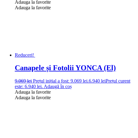
Adauga la favorite
Adauga la favorite
Reduceri!
Canapele și Fotolii YONCA (El)
9.069
lei
Prețul inițial a fost: 9.069 lei.
6.940
lei
Prețul curent
este: 6.940 lei.
Adaugă în coș
Adauga la favorite
Adauga la favorite