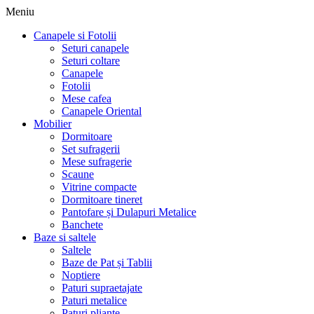
Meniu
Canapele si Fotolii
Seturi canapele
Seturi coltare
Canapele
Fotolii
Mese cafea
Canapele Oriental
Mobilier
Dormitoare
Set sufragerii
Mese sufragerie
Scaune
Vitrine compacte
Dormitoare tineret
Pantofare și Dulapuri Metalice
Banchete
Baze si saltele
Saltele
Baze de Pat și Tablii
Noptiere
Paturi supraetajate
Paturi metalice
Paturi pliante