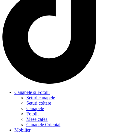
Canapele si Fotolii
Seturi canapele
Seturi coltare
Canapele
Fotolii
Mese cafea
Canapele Oriental
Mobilier