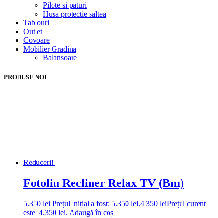
Pilote si paturi
Husa protectie saltea
Tablouri
Outlet
Covoare
Mobilier Gradina
Balansoare
PRODUSE NOI
Reduceri!
Fotoliu Recliner Relax TV (Bm)
5.350
lei
Prețul inițial a fost: 5.350 lei.
4.350
lei
Prețul curent
este: 4.350 lei.
Adaugă în coș