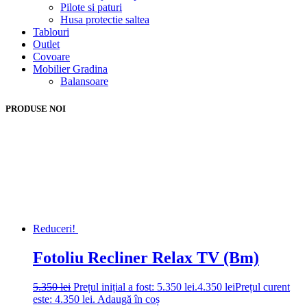
Pilote si paturi
Husa protectie saltea
Tablouri
Outlet
Covoare
Mobilier Gradina
Balansoare
PRODUSE NOI
Reduceri!
Fotoliu Recliner Relax TV (Bm)
5.350
lei
Prețul inițial a fost: 5.350 lei.
4.350
lei
Prețul curent
este: 4.350 lei.
Adaugă în coș