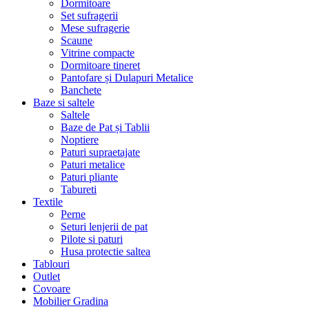
Dormitoare
Set sufragerii
Mese sufragerie
Scaune
Vitrine compacte
Dormitoare tineret
Pantofare și Dulapuri Metalice
Banchete
Baze si saltele
Saltele
Baze de Pat și Tablii
Noptiere
Paturi supraetajate
Paturi metalice
Paturi pliante
Tabureti
Textile
Perne
Seturi lenjerii de pat
Pilote si paturi
Husa protectie saltea
Tablouri
Outlet
Covoare
Mobilier Gradina