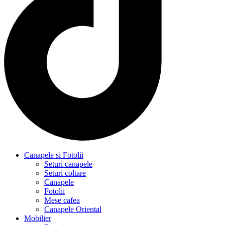
Canapele si Fotolii
Seturi canapele
Seturi coltare
Canapele
Fotolii
Mese cafea
Canapele Oriental
Mobilier