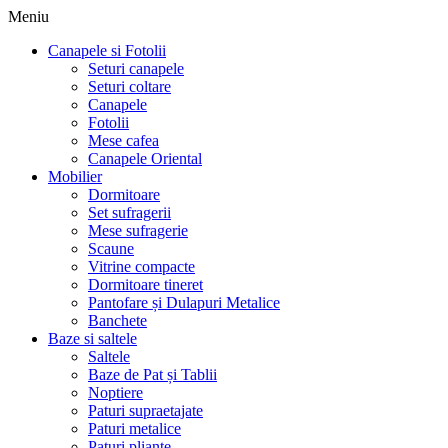
Meniu
Canapele si Fotolii
Seturi canapele
Seturi coltare
Canapele
Fotolii
Mese cafea
Canapele Oriental
Mobilier
Dormitoare
Set sufragerii
Mese sufragerie
Scaune
Vitrine compacte
Dormitoare tineret
Pantofare și Dulapuri Metalice
Banchete
Baze si saltele
Saltele
Baze de Pat și Tablii
Noptiere
Paturi supraetajate
Paturi metalice
Paturi pliante