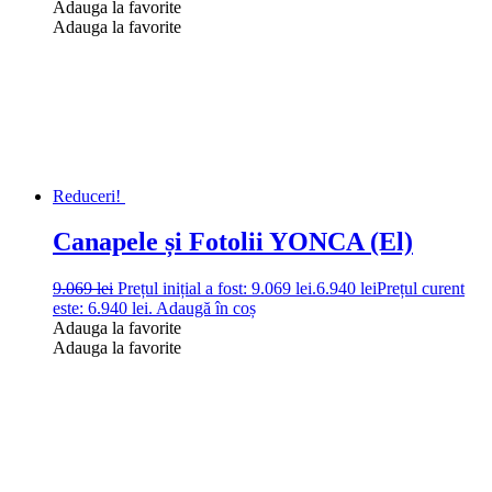
Adauga la favorite
Adauga la favorite
Reduceri!
Canapele și Fotolii YONCA (El)
9.069
lei
Prețul inițial a fost: 9.069 lei.
6.940
lei
Prețul curent
este: 6.940 lei.
Adaugă în coș
Adauga la favorite
Adauga la favorite