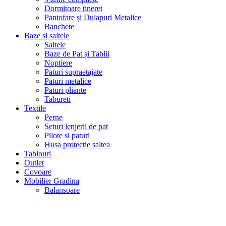
Dormitoare tineret
Pantofare și Dulapuri Metalice
Banchete
Baze si saltele
Saltele
Baze de Pat și Tablii
Noptiere
Paturi supraetajate
Paturi metalice
Paturi pliante
Tabureti
Textile
Perne
Seturi lenjerii de pat
Pilote si paturi
Husa protectie saltea
Tablouri
Outlet
Covoare
Mobilier Gradina
Balansoare