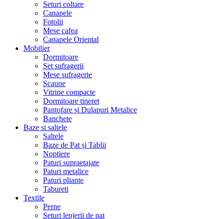
Seturi coltare
Canapele
Fotolii
Mese cafea
Canapele Oriental
Mobilier
Dormitoare
Set sufragerii
Mese sufragerie
Scaune
Vitrine compacte
Dormitoare tineret
Pantofare și Dulapuri Metalice
Banchete
Baze si saltele
Saltele
Baze de Pat și Tablii
Noptiere
Paturi supraetajate
Paturi metalice
Paturi pliante
Tabureti
Textile
Perne
Seturi lenjerii de pat