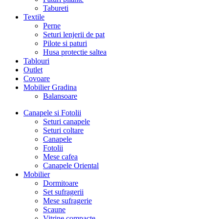
Tabureti
Textile
Perne
Seturi lenjerii de pat
Pilote si paturi
Husa protectie saltea
Tablouri
Outlet
Covoare
Mobilier Gradina
Balansoare
Canapele si Fotolii
Seturi canapele
Seturi coltare
Canapele
Fotolii
Mese cafea
Canapele Oriental
Mobilier
Dormitoare
Set sufragerii
Mese sufragerie
Scaune
Vitrine compacte