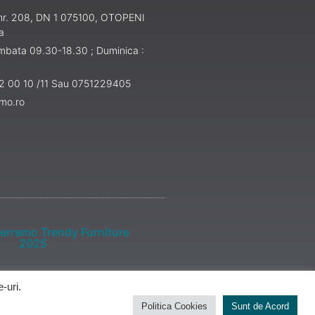
, nr. 208, DN 1 075100, OTOPENI
a
ambata 09.30-18.30 ; Duminica :
52 00 10 /11 Sau 0751229405
emo.ro
erremo Trendy Furniture
2025
-uri.
Politica Cookies
Sunt de Acord