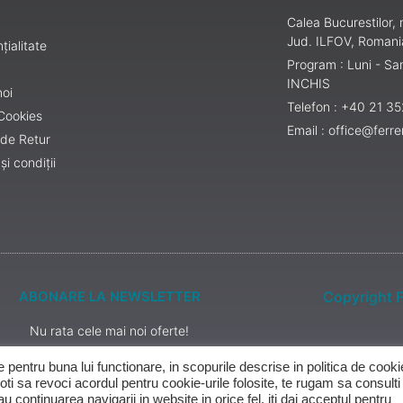
Calea Bucurestilor
Jud. ILFOV, Romani
țialitate
Program : Luni - S
INCHIS
noi
Telefon : +40 21 3
 Cookies
Email : office@ferr
 de Retur
și condiții
ABONARE LA NEWSLETTER
Copyright F
Nu rata cele mai noi oferte!
pentru buna lui functionare, in scopurile descrise in politica de cookie
ABONARE
i sa revoci acordul pentru cookie-urile folosite, te rugam sa consulti
 continuarea navigarii in website in orice fel, iti dai acceptul pentru